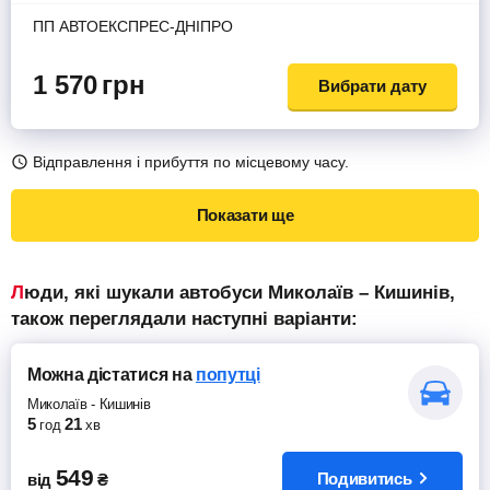
ПП АВТОЕКСПРЕС-ДНІПРО
1 570
грн
Вибрати дату
Відправлення і прибуття по місцевому часу.
Показати ще
Люди, які шукали автобуси Миколаїв – Кишинів,
також переглядали наступні варіанти:
Можна дістатися
на
попутці
Миколаїв
-
Кишинів
5
21
год
хв
549
Подивитись
від
₴