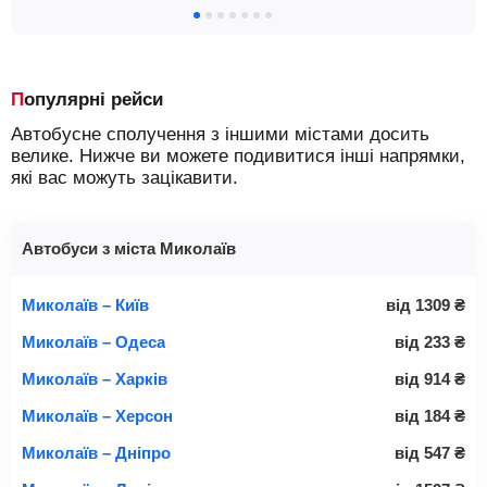
Популярні рейси
Автобусне сполучення з іншими містами досить
велике. Нижче ви можете подивитися інші напрямки,
які вас можуть зацікавити.
Автобуси з міста Миколаїв
Миколаїв – Київ
від
1309
₴
Миколаїв – Одеса
від
233
₴
Миколаїв – Харків
від
914
₴
Миколаїв – Херсон
від
184
₴
Миколаїв – Дніпро
від
547
₴