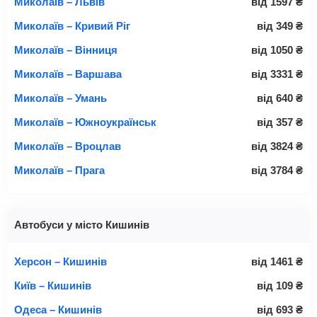
Миколаїв – Львів
від
1597
₴
Миколаїв – Кривий Ріг
від
349
₴
Миколаїв – Вінниця
від
1050
₴
Миколаїв – Варшава
від
3331
₴
Миколаїв – Умань
від
640
₴
Миколаїв – Южноукраїнськ
від
357
₴
Миколаїв – Вроцлав
від
3824
₴
Миколаїв – Прага
від
3784
₴
Автобуси у місто Кишинів
Херсон – Кишинів
від
1461
₴
Київ – Кишинів
від
109
₴
Одеса – Кишинів
від
693
₴