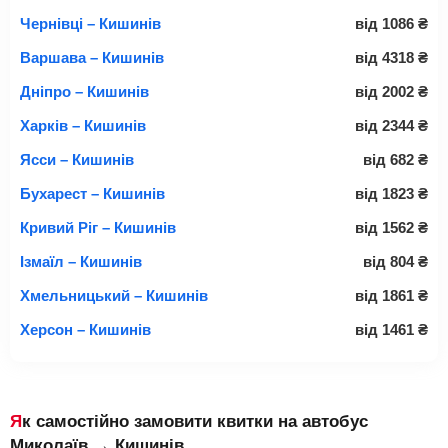
Чернівці – Кишинів
від
1086
₴
Варшава – Кишинів
від
4318
₴
Дніпро – Кишинів
від
2002
₴
Харків – Кишинів
від
2344
₴
Ясси – Кишинів
від
682
₴
Бухарест – Кишинів
від
1823
₴
Кривий Ріг – Кишинів
від
1562
₴
Ізмаїл – Кишинів
від
804
₴
Хмельницький – Кишинів
від
1861
₴
Херсон – Кишинів
від
1461
₴
Як самостійно замовити квитки на автобус
Миколаїв → Кишинів