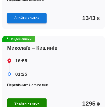
1343
Знайти квиток
₴
Найдешевший
Миколаїв – Кишинів
16:55
01:25
Перевізник:
Ucraina tour
1295
Знайти квиток
₴