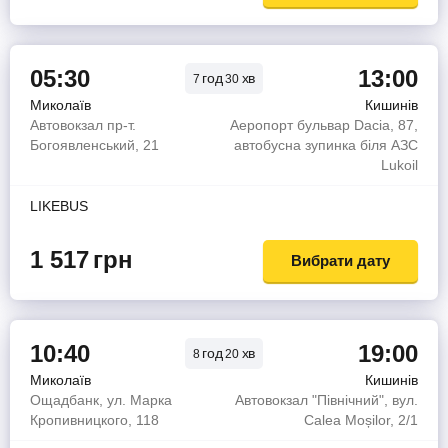
05:30
13:00
год
хв
7
30
Миколаїв
Кишинів
Автовокзал пр-т.
Аеропорт бульвар Dacia, 87,
Богоявленський, 21
автобусна зупинка біля АЗС
Lukoil
LIKEBUS
1 517
грн
Вибрати дату
10:40
19:00
год
хв
8
20
Миколаїв
Кишинів
Ощадбанк, ул. Марка
Автовокзал "Північний", вул.
Кропивницкого, 118
Calea Moșilor, 2/1