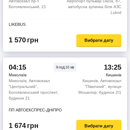
Автовокзал пр-т.
Аеропорт бульвар Dacia, 87,
Богоявленський, 21
автобусна зупинка біля АЗС
Lukoil
LIKEBUS
1 570
грн
Вибрати дату
04:15
13:25
год
хв
9
10
Миколаїв
Кишинів
Миколаїв, Автовокзал
Кишинів, Автовокзал
"Центральний",
"Північний", вулиця
Богоявленський проспект;
Мошилор; будинок 2/1
будинок 21
ПП АВТОЕКСПРЕС-ДНІПРО
1 674
грн
Вибрати дату