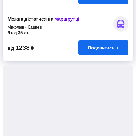
Можна дістатися
на
маршрутці
Миколаїв
-
Кишинів
6
35
год
хв
1238
Подивитись
від
₴