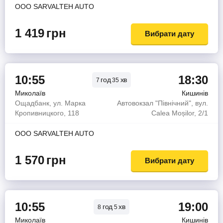
ООО SARVALTEH AUTO
1 419
грн
Вибрати дату
10:55
18:30
год
хв
7
35
Миколаїв
Кишинів
Ощадбанк, ул. Марка
Автовокзал "Північний", вул.
Кропивницкого, 118
Calea Moșilor, 2/1
ООО SARVALTEH AUTO
1 570
грн
Вибрати дату
10:55
19:00
год
хв
8
5
Миколаїв
Кишинів