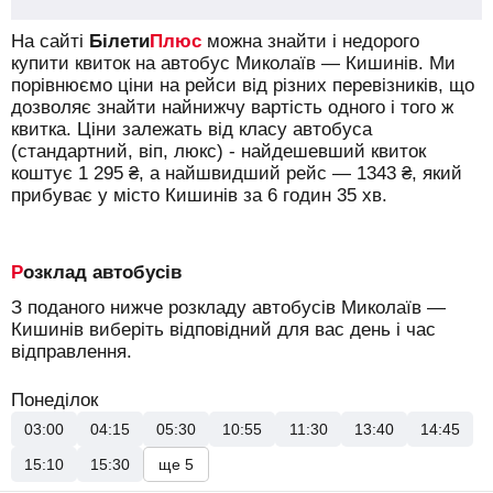
На сайті
Білети
Плюс
можна знайти і недорого
купити квиток на автобус Миколаїв — Кишинів.
Ми
порівнюємо ціни на рейси від різних перевізників, що
дозволяє знайти найнижчу вартість одного і того ж
квитка. Ціни залежать від класу автобуса
(стандартний, віп, люкс) - найдешевший квиток
коштує
1 295
₴
, а найшвидший рейс —
1343
₴
, який
прибуває у місто Кишинів за 6 годин 35 хв.
Розклад автобусів
З поданого нижче розкладу автобусів Миколаїв —
Кишинів виберіть відповідний для вас день і час
відправлення.
Понеділок
03:00
04:15
05:30
10:55
11:30
13:40
14:45
15:10
15:30
ще 5