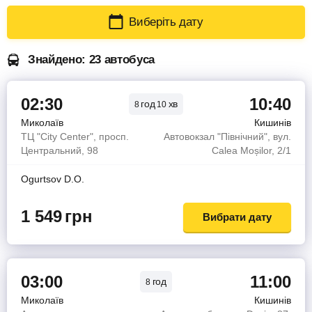
Виберіть дату
Знайдено: 23 автобуса
02:30
10:40
год
хв
8
10
Миколаїв
Кишинів
ТЦ "City Center", просп.
Автовокзал "Північний", вул.
Центральний, 98
Calea Moșilor, 2/1
Ogurtsov D.O.
1 549
грн
Вибрати дату
03:00
11:00
год
8
Миколаїв
Кишинів