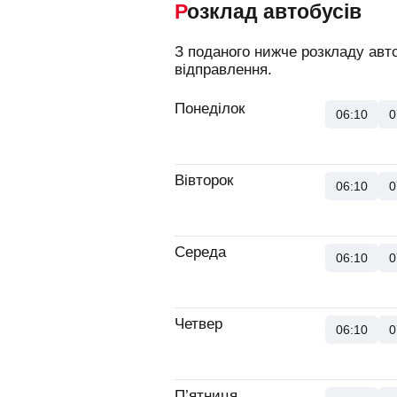
Розклад автобусів
З поданого нижче розкладу авт
відправлення.
Понеділок
06:10
0
Вівторок
06:10
0
Середа
06:10
0
Четвер
06:10
0
П’ятниця