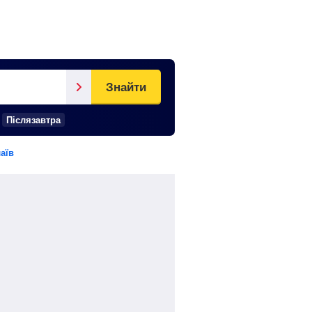
Знайти
Післязавтра
аїв