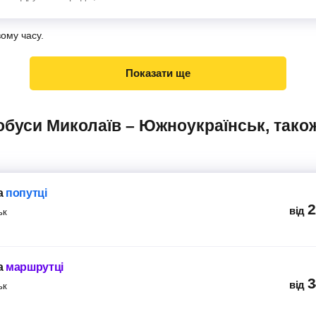
вому часу.
Показати ще
а
попутці
2
від
ьк
а
маршрутці
3
від
ьк