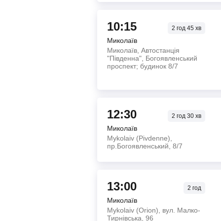
10:15
2
год
45
хв
Миколаїв
Миколаїв, Автостанція
"Південна", Богоявленський
проспект; будинок 8/7
12:30
2
год
30
хв
Миколаїв
Mykolaiv (Pivdenne),
пр.Богоявленський, 8/7
13:00
2
год
Миколаїв
Mykolaiv (Orion), вул. Малко-
Тирнівська, 96