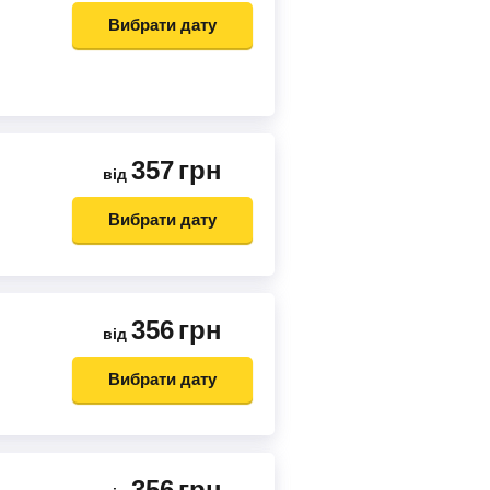
Вибрати дату
357
грн
від
Вибрати дату
356
грн
від
Вибрати дату
356
грн