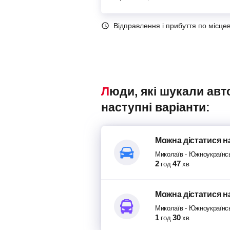
Відправлення і прибуття по місце
Люди, які шукали автобуси Миколаїв – Южноукраїнськ, також переглядали
наступні варіанти:
Можна дістатися
н
Миколаїв
-
Южноукраїнс
2
47
год
хв
Можна дістатися
н
Миколаїв
-
Южноукраїнс
1
30
год
хв