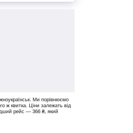
жноукраїнськ.
Ми порівнюємо
го ж квитка. Ціни залежать від
идший рейс —
366
₴
, який