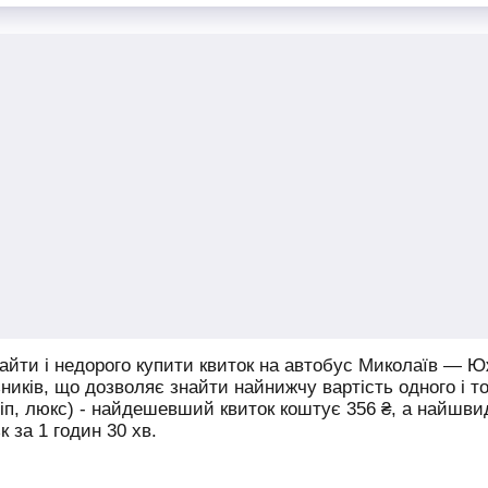
йти і недорого купити квиток на автобус Миколаїв — Ю
зників, що дозволяє знайти найнижчу вартість одного і то
віп, люкс) - найдешевший квиток коштує
356
₴
, а найшв
 за 1 годин 30 хв.