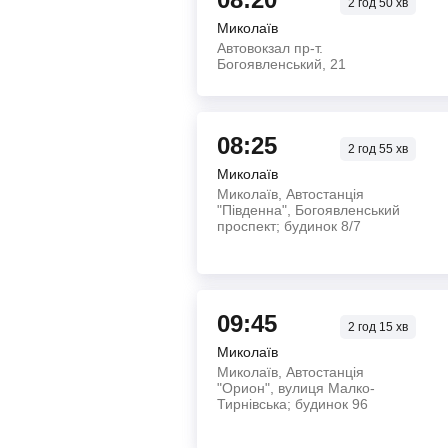
2
год
50
хв
Миколаїв
Автовокзал пр-т.
Богоявленський, 21
08:25
2
год
55
хв
Миколаїв
Миколаїв, Автостанція
"Південна", Богоявленський
проспект; будинок 8/7
09:45
2
год
15
хв
Миколаїв
Миколаїв, Автостанція
"Орион", вулиця Малко-
Тирнівська; будинок 96