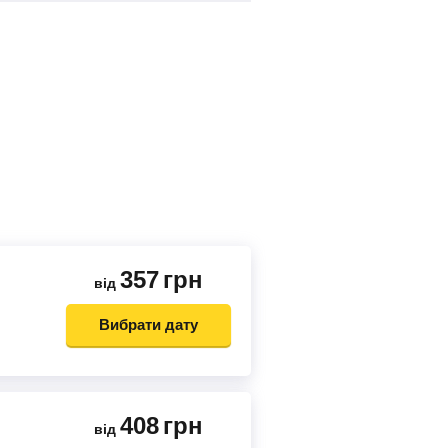
357
грн
від
Вибрати дату
408
грн
від