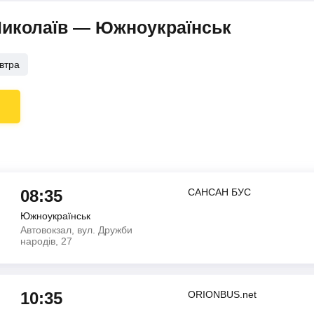
Миколаїв — Южноукраїнськ
втра
08:35
САНСАН БУС
Южноукраїнськ
Автовокзал, вул. Дружби
народів, 27
10:35
ORIONBUS.net