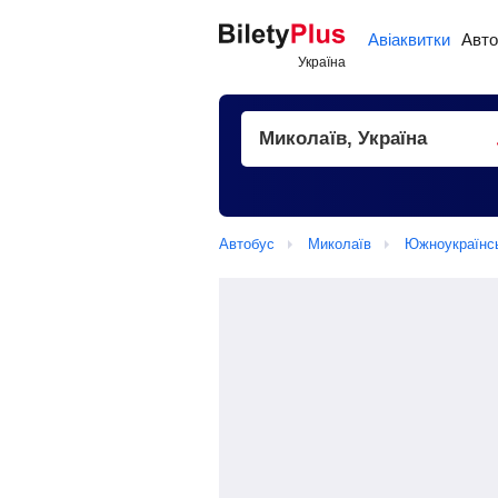
Авіаквитки
Авто
Автобус
Миколаїв
Южноукраїнс