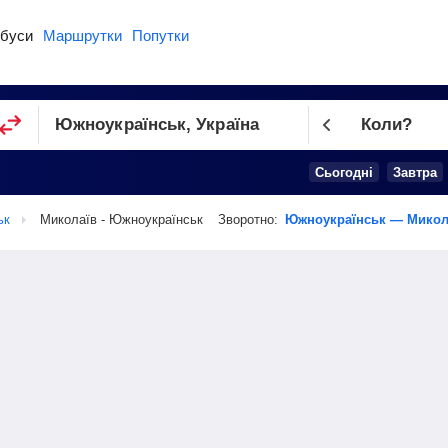
буси
Маршрутки
Попутки
Коли?
Cьогодні
Завтра
ьк
Миколаїв - Южноукраїнськ
Зворотно:
Южноукраїнськ — Микол