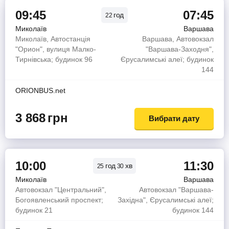
09:45
07:45
год
22
Миколаїв
Варшава
Миколаїв, Автостанція
Варшава, Автовокзал
"Орион", вулиця Малко-
"Варшава-Заходня",
Тирнівська; будинок 96
Єрусалимські алеї; будинок
144
ORIONBUS.net
3 868
грн
Вибрати дату
10:00
11:30
год
хв
25
30
Миколаїв
Варшава
Автовокзал "Центральний",
Автовокзал "Варшава-
Богоявленський проспект;
Західна", Єрусалимські алеї;
будинок 21
будинок 144