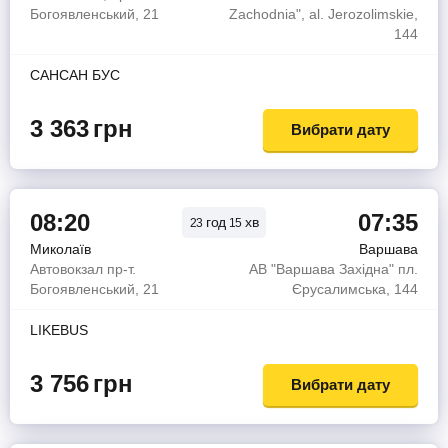
Богоявленський, 21
Zachodnia", al. Jerozolimskie,
144
САНСАН БУС
3 363
грн
Вибрати дату
08:20
07:35
год
хв
23
15
Миколаїв
Варшава
Автовокзал пр-т.
АВ "Варшава Західна" пл.
Богоявленський, 21
Єрусалимська, 144
LIKEBUS
3 756
грн
Вибрати дату