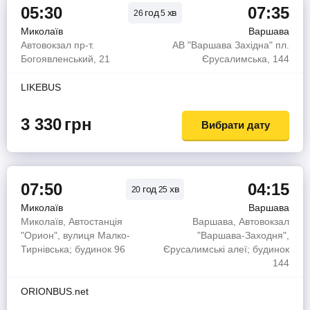
05:30
07:35
год
хв
26
5
Миколаїв
Варшава
Автовокзал пр-т.
АВ "Варшава Західна" пл.
Богоявленський, 21
Єрусалимська, 144
LIKEBUS
3 330
грн
Вибрати дату
07:50
04:15
год
хв
20
25
Миколаїв
Варшава
Миколаїв, Автостанція
Варшава, Автовокзал
"Орион", вулиця Малко-
"Варшава-Заходня",
Тирнівська; будинок 96
Єрусалимські алеї; будинок
144
ORIONBUS.net