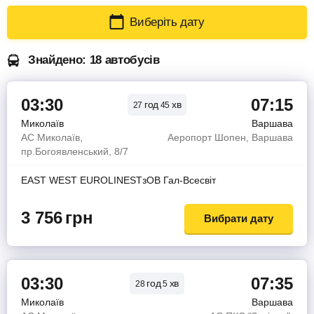
Виберіть дату
Знайдено: 18 автобусів
03:30
07:15
год
хв
27
45
Миколаїв
Варшава
АС Миколаїв,
Аеропорт Шопен, Варшава
пр.Богоявленський, 8/7
EAST WEST EUROLINESТзОВ Гал-Всесвiт
3 756
грн
Вибрати дату
03:30
07:35
год
хв
28
5
Миколаїв
Варшава