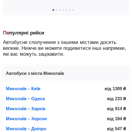
Популярні рейси
Автобусне сполучення з іншими містами досить
велике. Нижче ви можете подивитися інші напрямки,
які вас можуть зацікавити.
Автобуси з міста Миколаїв
Миколаїв – Київ
від
1309
₴
Миколаїв – Одеса
від
233
₴
Миколаїв – Харків
від
914
₴
Миколаїв – Херсон
від
184
₴
Миколаїв – Дніпро
від
547
₴