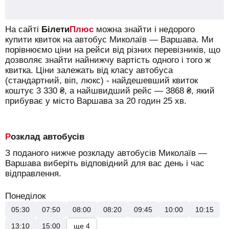
На сайті
Білети
Плюс
можна знайти і недорого
купити квиток на автобус Миколаїв — Варшава.
Ми
порівнюємо ціни на рейси від різних перевізників, що
дозволяє знайти найнижчу вартість одного і того ж
квитка. Ціни залежать від класу автобуса
(стандартний, віп, люкс) - найдешевший квиток
коштує
3 330
₴
, а найшвидший рейс —
3868
₴
, який
прибуває у місто Варшава за 20 годин 25 хв.
Розклад автобусів
З поданого нижче розкладу автобусів Миколаїв —
Варшава виберіть відповідний для вас день і час
відправлення.
Понеділок
05:30
07:50
08:00
08:20
09:45
10:00
10:15
13:10
15:00
ще 4