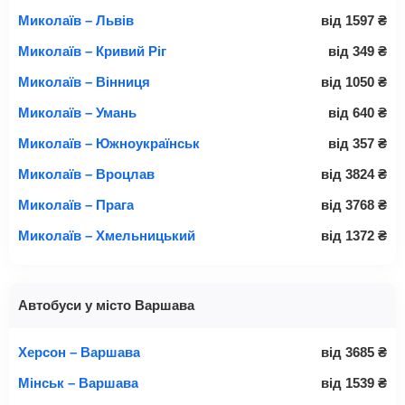
Миколаїв – Львів
від
1597
₴
Миколаїв – Кривий Ріг
від
349
₴
Миколаїв – Вінниця
від
1050
₴
Миколаїв – Умань
від
640
₴
Миколаїв – Южноукраїнськ
від
357
₴
Миколаїв – Вроцлав
від
3824
₴
Миколаїв – Прага
від
3768
₴
Миколаїв – Хмельницький
від
1372
₴
Автобуси у місто Варшава
Херсон – Варшава
від
3685
₴
Мінськ – Варшава
від
1539
₴