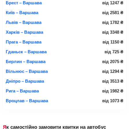
Брест – Варшава
від
1247
₴
Київ – Варшава
від
2581
₴
Львів – Варшава
від
1782
₴
Харків – Варшава
від
3348
₴
Прага – Варшава
від
1150
₴
Гданьск – Варшава
від
725
₴
Берлин – Варшава
від
2075
₴
Вільнюс – Варшава
від
1294
₴
Дніпро – Варшава
від
3513
₴
Рига – Варшава
від
1982
₴
Вроцлав – Варшава
від
1073
₴
Як самостійно замовити квитки на автобус