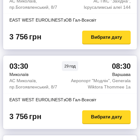
АС Миколаїв,
АС ПКС "Західна",
пр.Богоявленський, 8/7
Ієрусалимські алеї 144
EAST WEST EUROLINESТзОВ Гал-Всесвiт
3 756
грн
Вибрати дату
03:30
08:30
год
29
Миколаїв
Варшава
АС Миколаїв,
Аеропорт "Модлін", Generala
пр.Богоявленський, 8/7
Wiktora Thommee 1а
EAST WEST EUROLINESТзОВ Гал-Всесвiт
3 756
грн
Вибрати дату