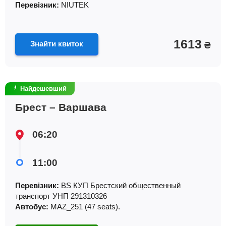
Перевізник:
NIUTEK
1613
Знайти квиток
₴
Найдешевший
Брест – Варшава
06:20
11:00
Перевізник:
BS КУП Брестский общественный
транспорт УНП 291310326
Автобус:
MAZ_251 (47 seats).