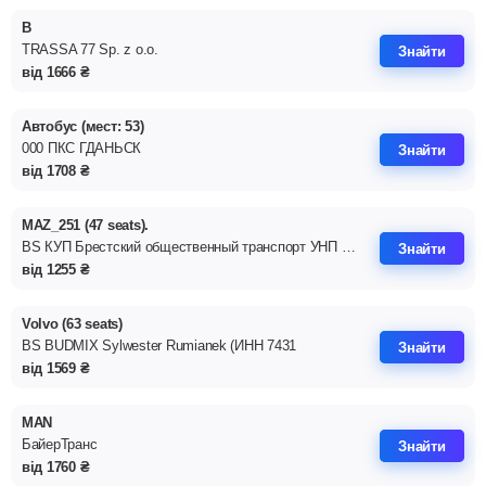
В
TRASSA 77 Sp. z o.o.
Знайти
від
1666
₴
Автобус (мест: 53)
000 ПКС ГДАНЬСК
Знайти
від
1708
₴
MAZ_251 (47 seats).
BS КУП Брестский общественный транспорт УНП 291310326
Знайти
від
1255
₴
Volvo (63 seats)
BS BUDMIX Sylwester Rumianek (ИНН 7431
Знайти
від
1569
₴
MAN
БайерТранс
Знайти
від
1760
₴