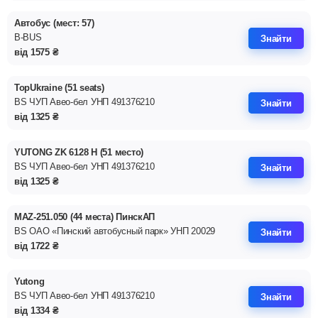
Автобус (мест: 57)
B-BUS
Знайти
від
1575
₴
TopUkraine (51 seats)
BS ЧУП Авео-бел УНП 491376210
Знайти
від
1325
₴
YUTONG ZK 6128 H (51 место)
BS ЧУП Авео-бел УНП 491376210
Знайти
від
1325
₴
MAZ-251.050 (44 места) ПинскАП
BS ОАО «Пинский автобусный парк» УНП 20029
Знайти
від
1722
₴
Yutong
BS ЧУП Авео-бел УНП 491376210
Знайти
від
1334
₴