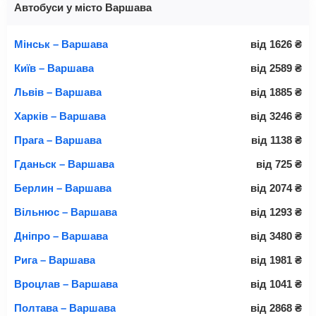
Автобуси у місто Варшава
Мінськ – Варшава
від
1626
₴
Київ – Варшава
від
2589
₴
Львів – Варшава
від
1885
₴
Харків – Варшава
від
3246
₴
Прага – Варшава
від
1138
₴
Гданьск – Варшава
від
725
₴
Берлин – Варшава
від
2074
₴
Вільнюс – Варшава
від
1293
₴
Дніпро – Варшава
від
3480
₴
Рига – Варшава
від
1981
₴
Вроцлав – Варшава
від
1041
₴
Полтава – Варшава
від
2868
₴