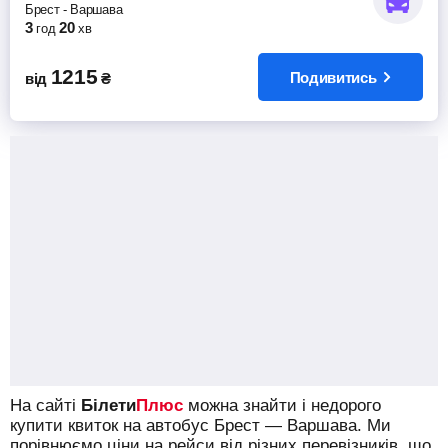
Брест
-
Варшава
3
20
год
хв
1215
Подивитись
від
₴
На сайті
Білети
Плюс
можна знайти і недорого
купити квиток на автобус Брест — Варшава.
Ми
порівнюємо ціни на рейси від різних перевізників, що