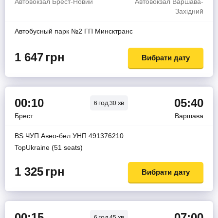
Автовокзал Брест-Новий
Автовокзал Варшава-
Західний
Автобусный парк №2 ГП Минсктранс
1 647
грн
Вибрати дату
00:10
05:40
год
хв
6
30
Брест
Варшава
BS ЧУП Авео-бел УНП 491376210
TopUkraine (51 seats)
1 325
грн
Вибрати дату
00:15
07:00
год
хв
6
45