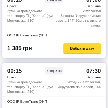
Брест
Варшава
Зупинка громадського
Автовокзал
транспорту ТЦ "Корона" (вул.
Заходни,"Иерусалимские
Московська, 210)
ворота 144" 20м от главного
входа.
OOO IP BayerTrans (УНП
1 385
грн
Вибрати дату
00:15
07:30
год
хв
7
15
Брест
Варшава
Зупинка громадського
Заходний автовокзал,
транспорту ТЦ "Корона" (вул.
Иерусалимские аллеи, 144
Московська, 210)
OOO IP BayerTrans (УНП