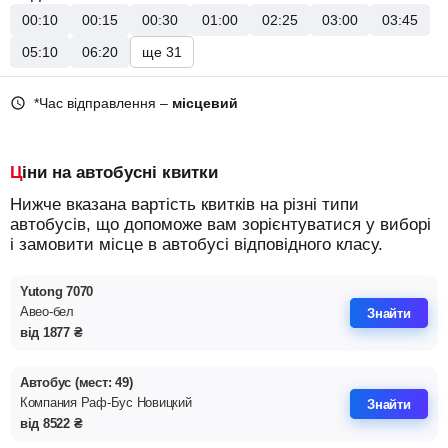
00:10
00:15
00:30
01:00
02:25
03:00
03:45
05:10
06:20
ще 31
*Час відправлення –
місцевий
Ціни на автобусні квитки
Нижче вказана вартість квитків на різні типи
автобусів, що допоможе вам зорієнтуватися у виборі
і замовити місце в автобусі відповідного класу.
Yutong 7070
Авео-бел
Знайти
від
1877
₴
Автобус (мест: 49)
Компания Раф-Бус Новицкий
Знайти
від
8522
₴