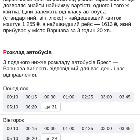
дозволяє знайти найнижчу вартість одного і того ж
квитка. Ціни залежать від класу автобуса
(стандартний, віп, люкс) - найдешевший квиток
коштує
1 255
₴
, а найшвидший рейс —
1613
₴
, який
прибуває у місто Варшава за 3 годин 20 хв.
Розклад автобусів
З поданого нижче розкладу автобусів Брест —
Варшава виберіть відповідний для вас день і час
відправлення.
Понеділок
00:10
00:15
00:30
01:00
02:25
03:00
03:45
05:10
06:20
ще 31
Вівторок
00:10
00:15
00:30
01:00
02:25
03:00
03:45
05:10
06:20
ще 29