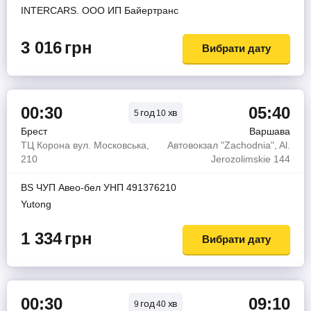
INTERCARS. ООО ИП Байертранс
3 016
грн
Вибрати дату
00:30
05:40
год
хв
5
10
Брест
Варшава
ТЦ Корона вул. Московська,
Автовокзал "Zachodnia", Al.
210
Jerozolimskie 144
BS ЧУП Авео-бел УНП 491376210
Yutong
1 334
грн
Вибрати дату
00:30
09:10
год
хв
9
40