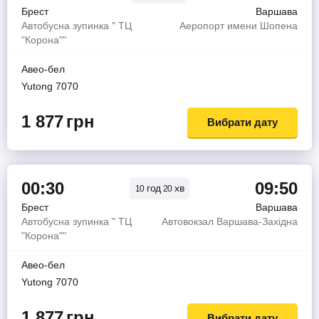
Брест
Варшава
Автобусна зупинка " ТЦ
Аеропорт имени Шопена
"Корона""
Авео-бел
Yutong 7070
1 877
грн
Вибрати дату
00:30
09:50
год
хв
10
20
Брест
Варшава
Автобусна зупинка " ТЦ
Автовокзал Варшава-Західна
"Корона""
Авео-бел
Yutong 7070
1 877
грн
Вибрати дату