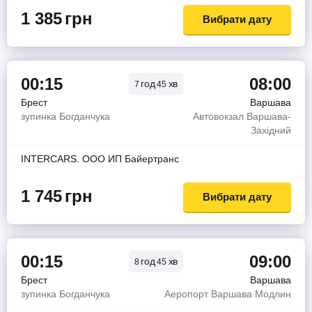
1 385
грн
Вибрати дату
00:15
08:00
год
хв
7
45
Брест
Варшава
зупинка Богданчука
Автовокзал Варшава-
Західний
INTERCARS. ООО ИП Байертранс
1 745
грн
Вибрати дату
00:15
09:00
год
хв
8
45
Брест
Варшава
зупинка Богданчука
Аеропорт Варшава Модлин