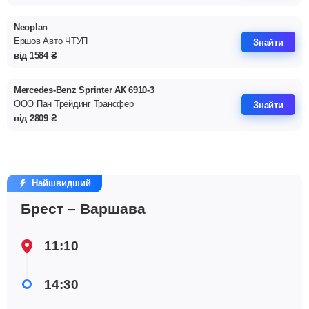
Neoplan
Ершов Авто ЧТУП
Знайти
від
1584
₴
Mercedes-Benz Sprinter АК 6910-3
ООО Пан Трейдинг Трансфер
Знайти
від
2809
₴
Найшвидший
Брест – Варшава
11:10
14:30