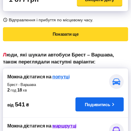
Відправлення і прибуття по місцевому часу.
Показати ще
Люди, які шукали автобуси Брест – Варшава,
також переглядали наступні варіанти:
Можна дістатися
на
попутці
Брест
-
Варшава
2
18
год
хв
541
Подивитись
від
₴
Можна дістатися
на
маршрутці