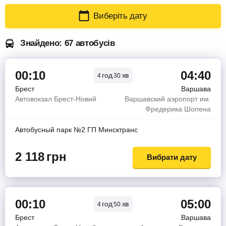
Виберіть дату
Знайдено: 67 автобусів
00:10
04:40
год
хв
4
30
Брест
Варшава
Автовокзал Брест-Новий
Варшавский аэропорт им.
Фредерика Шопена
Автобусный парк №2 ГП Минсктранс
2 118
грн
Вибрати дату
00:10
05:00
год
хв
4
50
Брест
Варшава