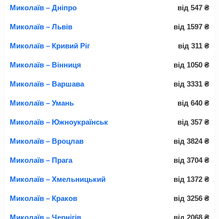
Миколаїв – Дніпро
від
547
₴
Миколаїв – Львів
від
1597
₴
Миколаїв – Кривий Ріг
від
311
₴
Миколаїв – Вінниця
від
1050
₴
Миколаїв – Варшава
від
3331
₴
Миколаїв – Умань
від
640
₴
Миколаїв – Южноукраїнськ
від
357
₴
Миколаїв – Вроцлав
від
3824
₴
Миколаїв – Прага
від
3704
₴
Миколаїв – Хмельницький
від
1372
₴
Миколаїв – Краков
від
3256
₴
Миколаїв – Чернігів
від
2068
₴