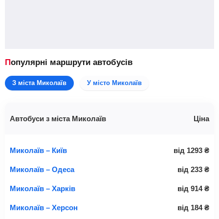
Популярні маршрути автобусів
З міста Миколаїв
У місто Миколаїв
Автобуси з міста Миколаїв
Ціна
Миколаїв – Київ
від
1293
₴
Миколаїв – Одеса
від
233
₴
Миколаїв – Харків
від
914
₴
Миколаїв – Херсон
від
184
₴