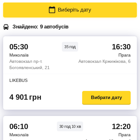
Виберіть дату
Знайдено: 9 автобусів
05:30
16:30
год
35
Миколаїв
Прага
Автовокзал пр-т.
Автовокзал Кржижікова, 6
Богоявленський, 21
LIKEBUS
4 901
грн
Вибрати дату
06:10
12:20
год
хв
30
10
Миколаїв
Прага