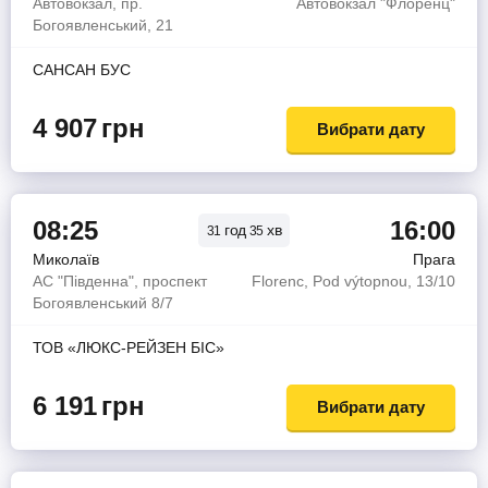
Автовокзал, пр.
Автовокзал "Флоренц"
Богоявленський, 21
САНСАН БУС
4 907
грн
Вибрати дату
08:25
16:00
год
хв
31
35
Миколаїв
Прага
АС "Південна", проспект
Florenc, Pod výtopnou, 13/10
Богоявленський 8/7
ТОВ «ЛЮКС-РЕЙЗЕН БІС»
6 191
грн
Вибрати дату