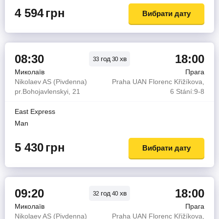
4 594
грн
Вибрати дату
08:30
18:00
год
хв
33
30
Миколаїв
Прага
Nikolaev AS (Pivdenna)
Praha UAN Florenc Křižíkova,
pr.Bohojavlenskyi, 21
6 Stání:9-8
East Express
Man
5 430
грн
Вибрати дату
09:20
18:00
год
хв
32
40
Миколаїв
Прага
Nikolaev AS (Pivdenna)
Praha UAN Florenc Křižíkova,