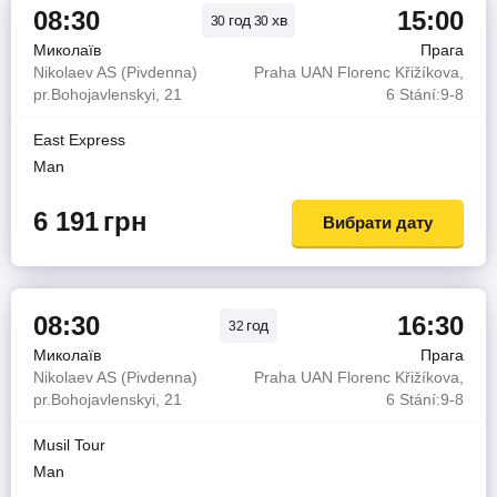
08:30
15:00
год
хв
30
30
Миколаїв
Прага
Nikolaev AS (Pivdenna)
Praha UAN Florenc Křižíkova,
pr.Bohojavlenskyi, 21
6 Stání:9-8
East Express
Man
6 191
грн
Вибрати дату
08:30
16:30
год
32
Миколаїв
Прага
Nikolaev AS (Pivdenna)
Praha UAN Florenc Křižíkova,
pr.Bohojavlenskyi, 21
6 Stání:9-8
Musil Tour
Man