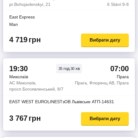
pr.Bohojavlenskyi, 21
6 Stání:9-8
East Express
Man
4 719
грн
Вибрати дату
19:30
07:00
год
хв
35
30
Миколаїв
Прага
АС Миколаїв,
Прага, Флоренц АВ, Прага
просп.Богоявленський, 8/7
EAST WEST EUROLINESТзОВ Львiвське АТП-14631
3 767
грн
Вибрати дату