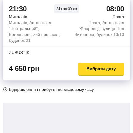
21:30
08:00
год
хв
34
30
Миколаїв
Прага
Миколаїв, Автовокзал
Прага, Автовокзал
"Центральний",
"Флоренц", вулиця Под
Богоявленський проспект;
Витопною; будинок 13/10
будинок 21
ZUBUSTIK
4 650
грн
Вибрати дату
Відправлення і прибуття по місцевому часу.