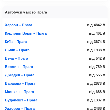
Автобуси у місто Прага
Херсон – Прага
від
4842
₴
Карловы Вары – Прага
від
461
₴
Київ – Прага
від
3674
₴
Львів – Прага
від
1938
₴
Вена – Прага
від
542
₴
Берлин – Прага
від
789
₴
Дрезден – Прага
від
555
₴
Варшава – Прага
від
2873
₴
Мюнхен – Прага
від
688
₴
Будапешт – Прага
від
1337
₴
Ужгород – Прага
від
2488
₴