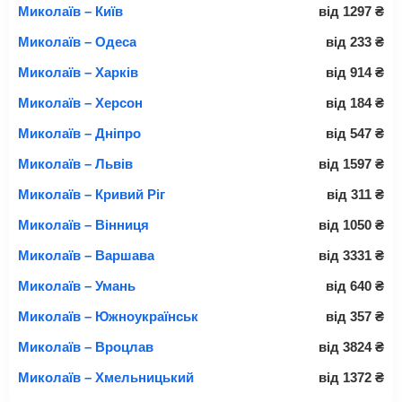
Миколаїв – Київ
від
1297
₴
Миколаїв – Одеса
від
233
₴
Миколаїв – Харків
від
914
₴
Миколаїв – Херсон
від
184
₴
Миколаїв – Дніпро
від
547
₴
Миколаїв – Львів
від
1597
₴
Миколаїв – Кривий Ріг
від
311
₴
Миколаїв – Вінниця
від
1050
₴
Миколаїв – Варшава
від
3331
₴
Миколаїв – Умань
від
640
₴
Миколаїв – Южноукраїнськ
від
357
₴
Миколаїв – Вроцлав
від
3824
₴
Миколаїв – Хмельницький
від
1372
₴