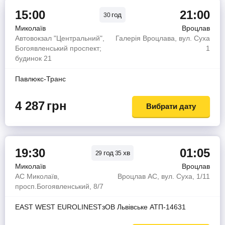
15:00
21:00
год
30
Миколаїв
Вроцлав
Автовокзал "Центральний",
Галерія Вроцлава, вул. Суха
Богоявленський проспект;
1
будинок 21
Павлюкс-Транс
4 287
грн
Вибрати дату
19:30
01:05
год
хв
29
35
Миколаїв
Вроцлав
АС Миколаїв,
Вроцлав АС, вул. Суха, 1/11
просп.Богоявленський, 8/7
EAST WEST EUROLINESТзОВ Львiвське АТП-14631