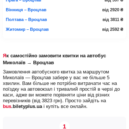
Вінниця – Вроцлав
від
2920
₴
Полтава – Вроцлав
від
3811
₴
Житомир – Вроцлав
від
2592
₴
Як самостійно замовити квитки на автобус
Миколаїв → Вроцлав
Замовлення автобусного квитка за маршрутом
Миколаїв — Вроцлав забере у вас не більше 5
хвилин. Вам більше не потрібно витрачати час на
поїздку на автовокзал і тривалий простій в черзі до
каси, адже ви можете порівняти ціни від різних
перевізників (від 3823 грн). Просто зайдіть на
bus
.biletyplus.ua
і купіть все онлайн.