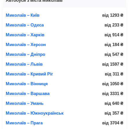
Автобуси з міста Миколаїв
Миколаїв – Київ
від
1293
₴
Миколаїв – Одеса
від
233
₴
Миколаїв – Харків
від
914
₴
Миколаїв – Херсон
від
184
₴
Миколаїв – Дніпро
від
547
₴
Миколаїв – Львів
від
1597
₴
Миколаїв – Кривий Ріг
від
311
₴
Миколаїв – Вінниця
від
1050
₴
Миколаїв – Варшава
від
3331
₴
Миколаїв – Умань
від
640
₴
Миколаїв – Южноукраїнськ
від
357
₴
Миколаїв – Прага
від
3704
₴