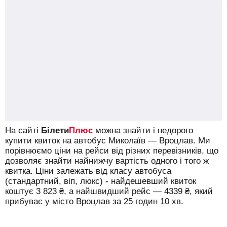
На сайті
Білети
Плюс
можна знайти і недорого
купити квиток на автобус Миколаїв — Вроцлав.
Ми
порівнюємо ціни на рейси від різних перевізників, що
дозволяє знайти найнижчу вартість одного і того ж
квитка. Ціни залежать від класу автобуса
(стандартний, віп, люкс) - найдешевший квиток
коштує
3 823
₴
, а найшвидший рейс —
4339
₴
, який
прибуває у місто Вроцлав за 25 годин 10 хв.