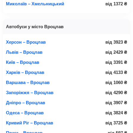
Миколаїв – Хмельницький
від
1372
₴
Автобуси у місто Вроцлав
Херсон – Вроцлав
від
3923
₴
Львів – Вроцлав
від
2429
₴
Київ – Вроцлав
від
3391
₴
Харків – Вроцлав
від
4133
₴
Варшава – Вроцлав
від
1060
₴
Запоріжжя – Вроцлав
від
4290
₴
Дніпро – Вроцлав
від
3907
₴
Одеса – Вроцлав
від
3824
₴
Кривий Ріг – Вроцлав
від
3725
₴
Прага – Вроцлав
від
597
₴