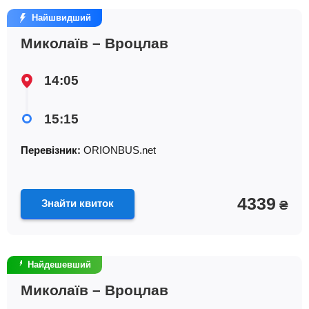
Найшвидший
Миколаїв – Вроцлав
14:05
15:15
Перевізник:
ORIONBUS.net
4339
Знайти квиток
₴
Найдешевший
Миколаїв – Вроцлав