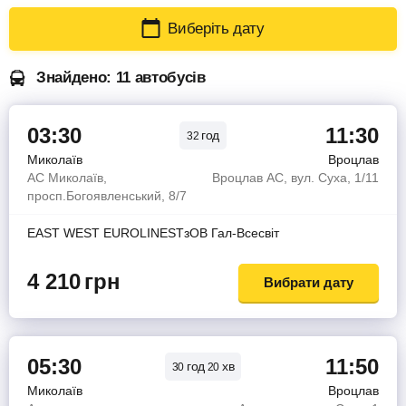
Виберіть дату
Знайдено: 11 автобусів
03:30
11:30
год
32
Миколаїв
Вроцлав
АС Миколаїв,
Вроцлав АС, вул. Суха, 1/11
просп.Богоявленський, 8/7
EAST WEST EUROLINESТзОВ Гал-Всесвiт
4 210
грн
Вибрати дату
05:30
11:50
год
хв
30
20
Миколаїв
Вроцлав