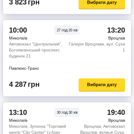
3 823
грн
Вибрати дату
10:00
13:20
год
хв
27
20
Миколаїв
Вроцлав
Автовокзал "Центральний",
Галерія Вроцлава, вул. Суха
Богоявленський проспект;
1
будинок 21
Павлюкс-Транс
4 287
грн
Вибрати дату
13:10
19:40
год
хв
30
30
Миколаїв
Вроцлав
Миколаїв, Зупинка "Торговий
Вроцлав, Автовокзал
центр "City Center" (з боку
Вроцлав, вулиця Суха;