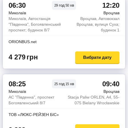
06:30
12:20
год
хв
29
50
Миколаїв
Вроцлав
Миколаїв, Автостанція
Вроцлав, Автовокзал
"Південна", Богоявленський
Вроцлав, вулиця Суха;
проспект; будинок 8/7
будинок 1
ORIONBUS.net
4 279
грн
Вибрати дату
08:25
09:40
год
хв
25
15
Миколаїв
Вроцлав
АС "Південна", проспект
Stacja Paliw ORLEN, A4, 55-
Богоявленський 8/7
075 Bielany Wrocławskie
ТОВ «ЛЮКС-РЕЙЗЕН БІС»