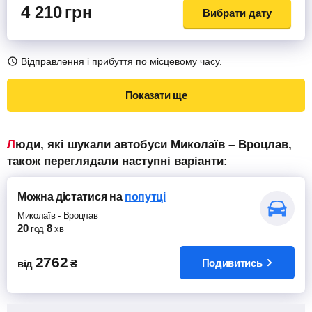
4 210
грн
Вибрати дату
Відправлення і прибуття по місцевому часу.
Показати ще
Люди, які шукали автобуси Миколаїв – Вроцлав,
також переглядали наступні варіанти:
Можна дістатися
на
попутці
Миколаїв
-
Вроцлав
20
8
год
хв
2762
Подивитись
від
₴