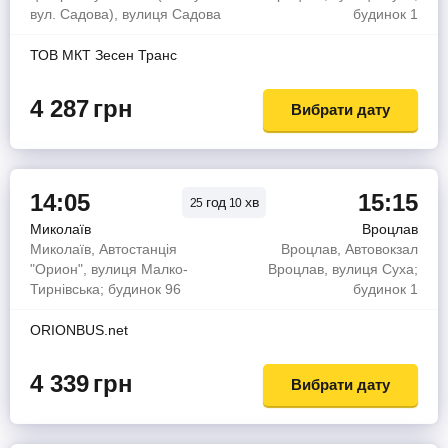
вул. Садова), вулиця Садова
будинок 1
ТОВ МКТ Зесен Транс
4 287
грн
Вибрати дату
14:05
15:15
год
хв
25
10
Миколаїв
Вроцлав
Миколаїв, Автостанція
Вроцлав, Автовокзал
"Орион", вулиця Малко-
Вроцлав, вулиця Суха;
Тирнівська; будинок 96
будинок 1
ORIONBUS.net
4 339
грн
Вибрати дату