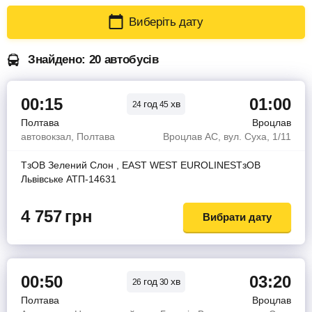
Виберіть дату
Знайдено: 20 автобусів
00:15
01:00
год
хв
24
45
Полтава
Вроцлав
автовокзал, Полтава
Вроцлав АС, вул. Суха, 1/11
ТзОВ Зелений Слон , EAST WEST EUROLINESТзОВ
Львiвське АТП-14631
4 757
грн
Вибрати дату
00:50
03:20
год
хв
26
30
Полтава
Вроцлав