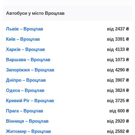
Автобуси у місто Вроцлав
Львів – Вроцлав
від
2437
₴
Київ – Вроцлав
від
3391
₴
Харків – Вроцлав
від
4133
₴
Варшава – Вроцлав
від
1073
₴
Запоріжжя – Вроцлав
від
4290
₴
Дніпро – Вроцлав
від
3907
₴
Одеса – Вроцлав
від
3824
₴
Кривий Ріг – Вроцлав
від
3725
₴
Прага – Вроцлав
від
600
₴
Вінниця – Вроцлав
від
2920
₴
Житомир – Вроцлав
від
2592
₴