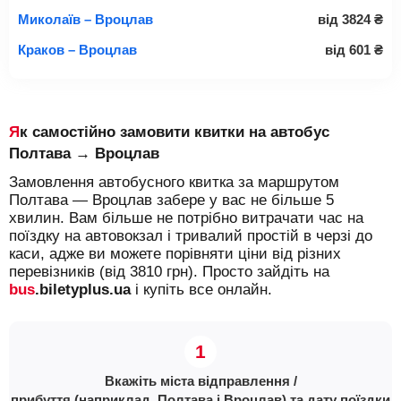
Миколаїв – Вроцлав
від
3824
₴
Краков – Вроцлав
від
601
₴
Як самостійно замовити квитки на автобус
Полтава → Вроцлав
Замовлення автобусного квитка за маршрутом
Полтава — Вроцлав забере у вас не більше 5
хвилин. Вам більше не потрібно витрачати час на
поїздку на автовокзал і тривалий простій в черзі до
каси, адже ви можете порівняти ціни від різних
перевізників (від 3810 грн). Просто зайдіть на
bus
.biletyplus.ua
і купіть все онлайн.
Вкажіть міста відправлення /
прибуття (наприклад, Полтава і Вроцлав) та дату поїздки