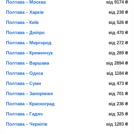
Полтава – Москва
від
9174
₴
Полтава – Харків
від
238
₴
Полтава – Київ
від
526
₴
Полтава – Дніпро
від
470
₴
Полтава – Миргород
від
272
₴
Полтава – Кременчук
від
289
₴
Полтава – Варшава
від
2894
₴
Полтава – Одеса
від
1184
₴
Полтава – Суми
від
473
₴
Полтава – Запоріжжя
від
701
₴
Полтава – Красноград
від
236
₴
Полтава – Гадяч
від
325
₴
Полтава – Чернігів
від
1283
₴