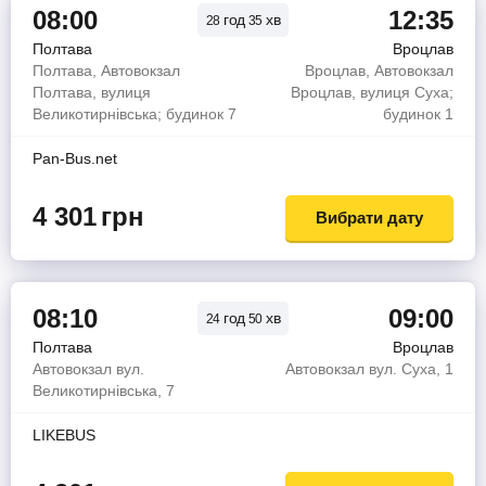
08:00
12:35
год
хв
28
35
Полтава
Вроцлав
Полтава, Автовокзал
Вроцлав, Автовокзал
Полтава, вулиця
Вроцлав, вулиця Суха;
Великотирнівська; будинок 7
будинок 1
Pan-Bus.net
4 301
грн
Вибрати дату
08:10
09:00
год
хв
24
50
Полтава
Вроцлав
Автовокзал вул.
Автовокзал вул. Суха, 1
Великотирнівська, 7
LIKEBUS