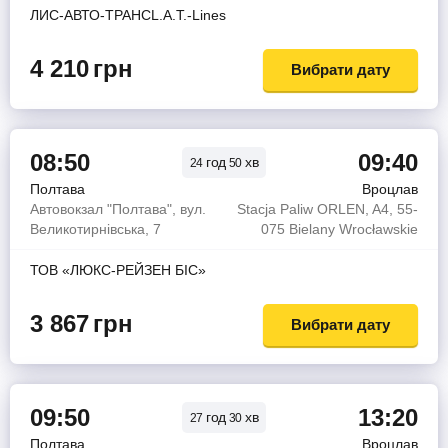
ЛИС-АВТО-ТРАНСL.A.T.-Lines
4 210
грн
Вибрати дату
08:50
09:40
год
хв
24
50
Полтава
Вроцлав
Автовокзал "Полтава", вул.
Stacja Paliw ORLEN, A4, 55-
Великотирнівська, 7
075 Bielany Wrocławskie
ТОВ «ЛЮКС-РЕЙЗЕН БІС»
3 867
грн
Вибрати дату
09:50
13:20
год
хв
27
30
Полтава
Вроцлав