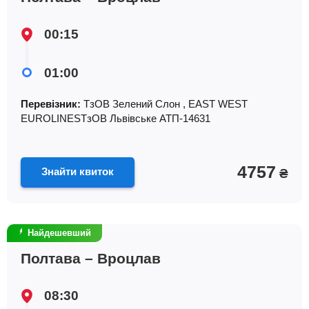
00:15
01:00
Перевізник:
ТзОВ Зелений Слон , EAST WEST
EUROLINESТзОВ Львiвське АТП-14631
4757
Знайти квиток
₴
Найдешевший
Полтава – Вроцлав
08:30