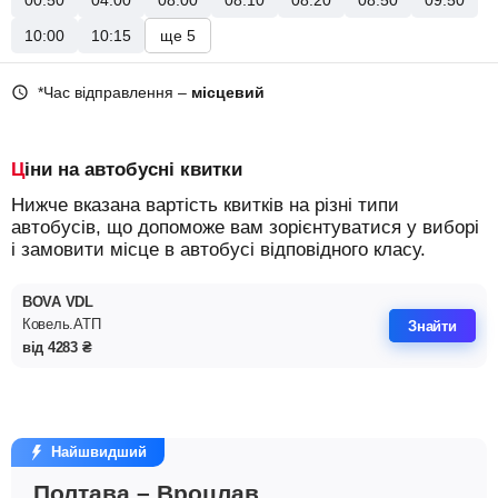
00:50
04:00
08:00
08:10
08:20
08:50
09:50
10:00
10:15
ще 5
*Час відправлення –
місцевий
Ціни на автобусні квитки
Нижче вказана вартість квитків на різні типи
автобусів, що допоможе вам зорієнтуватися у виборі
і замовити місце в автобусі відповідного класу.
BOVA VDL
Ковель.АТП
Знайти
від
4283
₴
Найшвидший
Полтава – Вроцлав