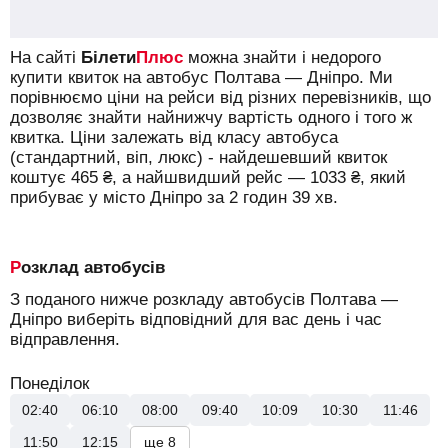
На сайті
Білети
Плюс
можна знайти і недорого
купити квиток на автобус Полтава — Дніпро.
Ми
порівнюємо ціни на рейси від різних перевізників, що
дозволяє знайти найнижчу вартість одного і того ж
квитка. Ціни залежать від класу автобуса
(стандартний, віп, люкс) - найдешевший квиток
коштує
465
₴
, а найшвидший рейс —
1033
₴
, який
прибуває у місто Дніпро за 2 годин 39 хв.
Розклад автобусів
З поданого нижче розкладу автобусів Полтава —
Дніпро виберіть відповідний для вас день і час
відправлення.
Понеділок
02:40
06:10
08:00
09:40
10:09
10:30
11:46
11:50
12:15
ще 8