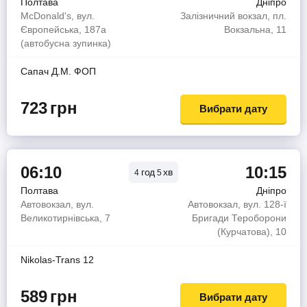
Полтава
Дніпро
McDonald's, вул.
Залізничний вокзал, пл.
Європейська, 187а
Вокзальна, 11
(автобусна зупинка)
Сапач Д.М. ФОП
723
грн
Вибрати дату
06:10
10:15
год
хв
4
5
Полтава
Дніпро
Автовокзал, вул.
Автовокзал, вул. 128-ї
Великотирнівська, 7
Бригади Тероборони
(Курчатова), 10
Nikolas-Trans 12
589
грн
Вибрати дату