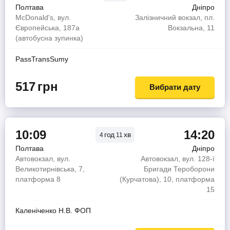
Полтава
Дніпро
McDonald's, вул.
Залізничний вокзал, пл.
Європейська, 187а
Вокзальна, 11
(автобусна зупинка)
PassTransSumy
517
грн
Вибрати дату
10:09
14:20
год
хв
4
11
Полтава
Дніпро
Автовокзал, вул.
Автовокзал, вул. 128-ї
Великотирнівська, 7,
Бригади Тероборони
платформа 8
(Курчатова), 10, платформа
15
Каленiченко Н.В. ФОП