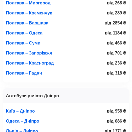
Полтава – Миргород
від
268
₴
Полтава – Кременчук
від
289
₴
Полтава – Варшава
від
2854
₴
Полтава – Одеса
від
1184
₴
Полтава – Суми
від
466
₴
Полтава – Запоріжжя
від
701
₴
Полтава – Красноград
від
236
₴
Полтава – Гадяч
від
318
₴
Автобуси у місто Дніпро
Київ – Дніпро
від
958
₴
Одеса – Дніпро
від
686
₴
Львів – Дніпро
від
1371
₴