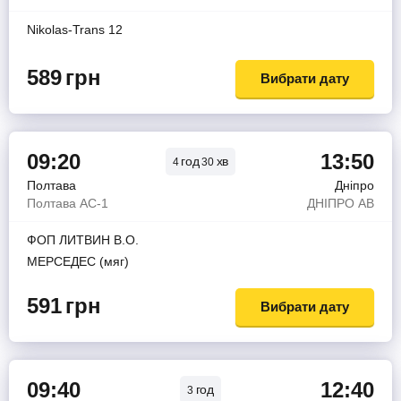
Nikolas-Trans 12
589
грн
Вибрати дату
09:20
13:50
год
хв
4
30
Полтава
Дніпро
Полтава АС-1
ДНIПРО АВ
ФОП ЛИТВИН В.О.
МЕРСЕДЕС (мяг)
591
грн
Вибрати дату
09:40
12:40
год
3