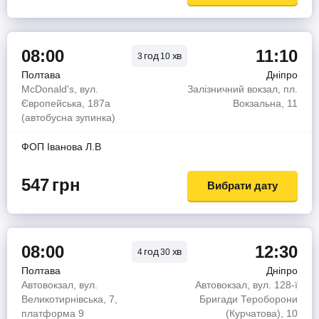
08:00
11:10
год
хв
3
10
Полтава
Дніпро
McDonald's, вул.
Залізничний вокзал, пл.
Європейська, 187а
Вокзальна, 11
(автобусна зупинка)
ФОП Іванова Л.В
547
грн
Вибрати дату
08:00
12:30
год
хв
4
30
Полтава
Дніпро
Автовокзал, вул.
Автовокзал, вул. 128-ї
Великотирнівська, 7,
Бригади Тероборони
платформа 9
(Курчатова), 10