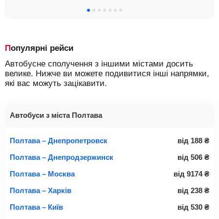
Популярні рейси
Автобусне сполучення з іншими містами досить
велике. Нижче ви можете подивитися інші напрямки,
які вас можуть зацікавити.
Автобуси з міста Полтава
Полтава – Днепропетровск
від
188
₴
Полтава – Днепродзержинск
від
506
₴
Полтава – Москва
від
9174
₴
Полтава – Харків
від
238
₴
Полтава – Київ
від
530
₴