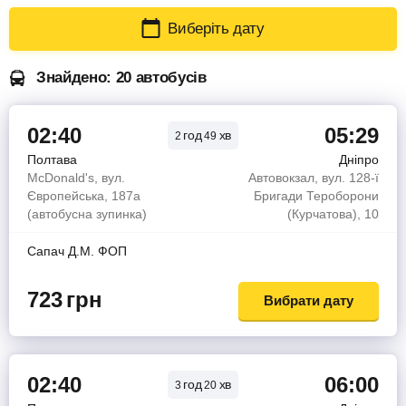
Виберіть дату
Знайдено: 20 автобусів
02:40
05:29
год
хв
2
49
Полтава
Дніпро
McDonald's, вул.
Автовокзал, вул. 128-ї
Європейська, 187а
Бригади Тероборони
(автобусна зупинка)
(Курчатова), 10
Сапач Д.М. ФОП
723
грн
Вибрати дату
02:40
06:00
год
хв
3
20