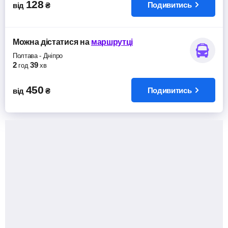
128
Подивитись
від
₴
Можна дістатися
на
маршрутці
Полтава
-
Дніпро
2
39
год
хв
450
Подивитись
від
₴