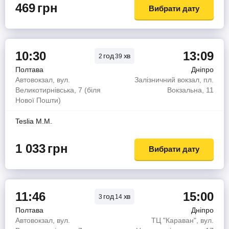
469
грн
Вибрати дату
10:30
13:09
год
хв
2
39
Полтава
Дніпро
Автовокзал, вул.
Залізничний вокзал, пл.
Великотирнівська, 7 (біля
Вокзальна, 11
Нової Пошти)
Teslia M.M.
1 033
грн
Вибрати дату
11:46
15:00
год
хв
3
14
Полтава
Дніпро
Автовокзал, вул.
ТЦ "Караван", вул.