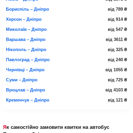
Бориспіль – Дніпро
від
789
₴
Херсон – Дніпро
від
914
₴
Миколаїв – Дніпро
від
547
₴
Варшава – Дніпро
від
3611
₴
Нікополь – Дніпро
від
325
₴
Павлоград – Дніпро
від
240
₴
Чернівці – Дніпро
від
1055
₴
Суми – Дніпро
від
725
₴
Вроцлав – Дніпро
від
4103
₴
Кременчук – Дніпро
від
121
₴
Як самостійно замовити квитки на автобус