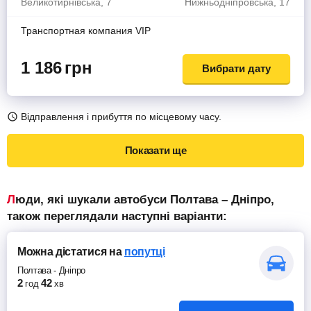
Великотирнівська, 7
Нижньодніпровська, 17
Транспортная компания VIP
1 186
грн
Вибрати дату
Відправлення і прибуття по місцевому часу.
Показати ще
Люди, які шукали автобуси Полтава – Дніпро,
також переглядали наступні варіанти:
Можна дістатися
на
попутці
Полтава
-
Дніпро
2
42
год
хв