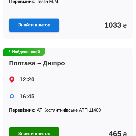
Перевізник:
Teslia M.M.
1033
Знайти квиток
₴
Найдешевший
Полтава – Дніпро
12:20
16:45
Перевізник:
АТ Костянтинiвське АТП 11409
465
Знайти квиток
₴