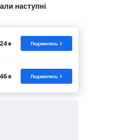
24
Подивитись
₴
46
Подивитись
₴