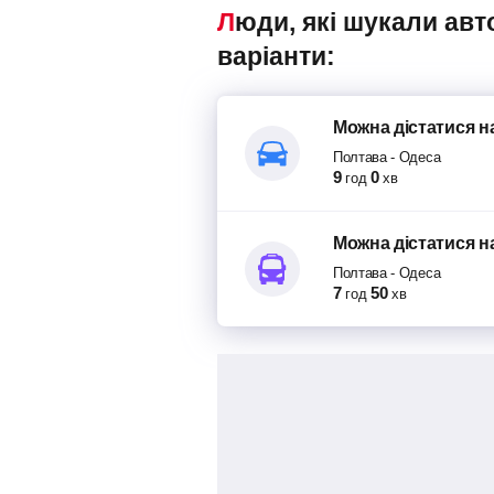
Люди, які шукали автобуси Полтава – Одеса, також переглядали наступні
варіанти:
Можна дістатися
н
Полтава
-
Одеса
9
0
год
хв
Можна дістатися
н
Полтава
-
Одеса
7
50
год
хв