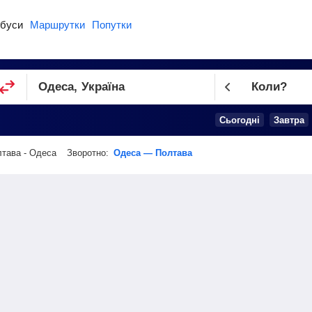
буси
Маршрутки
Попутки
Коли?
Cьогодні
Завтра
тава - Одеса
Зворотно:
Одеса — Полтава