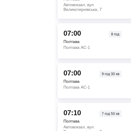
Автовокзал, вул.
Великотирнівська, 7
07:00
8
год
Полтава
Полтава АС-1
07:00
9
год
30
хв
Полтава
Полтава АС-1
07:10
7
год
50
хв
Полтава
Автовокзал, вул.