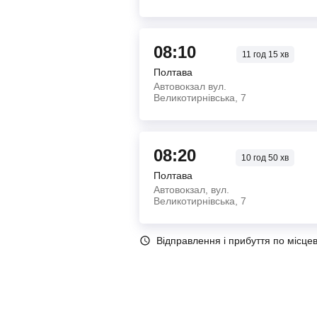
08:10
11
год
15
хв
Полтава
Автовокзал вул.
Великотирнівська, 7
08:20
10
год
50
хв
Полтава
Автовокзал, вул.
Великотирнівська, 7
Відправлення і прибуття по місце