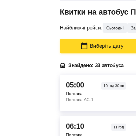
Квитки на автобус 
Найближчі рейси:
Сьогодні
За
Виберіть дату
Знайдено: 33 автобуса
05:00
10
год
30
хв
Полтава
Полтава АС-1
06:10
11
год
Полтава