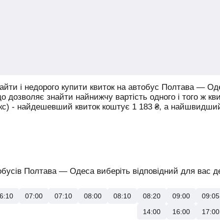
йти і недорого купити квиток на автобус Полтава — Од
що дозволяє знайти найнижчу вартість одного і того ж кв
юкс) - найдешевший квиток коштує
1 183
₴
, а найшвидши
бусів Полтава — Одеса виберіть відповідний для вас де
6:10
07:00
07:10
08:00
08:10
08:20
09:00
09:05
14:00
16:00
17:00