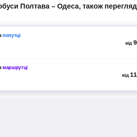
а
попутці
9
від
а
маршрутці
11
від