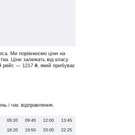
еса.
Ми порівнюємо ціни на
итка. Ціни залежать від класу
й рейс —
1217
₴
, який прибуває
нь і час відправлення.
09:20
09:40
12:00
13:45
18:20
19:50
20:00
22:25