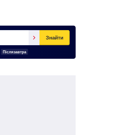
Знайти
Післязавтра