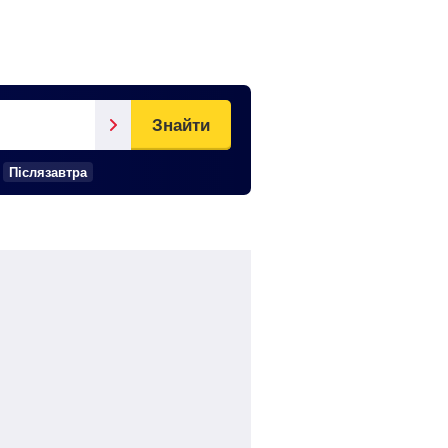
Знайти
Післязавтра