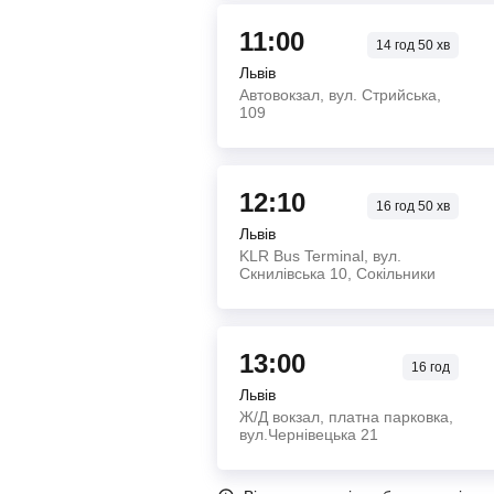
11:00
14
год
50
хв
Львів
Автовокзал, вул. Стрийська,
109
12:10
16
год
50
хв
Львів
KLR Bus Terminal, вул.
Скнилівська 10, Сокільники
13:00
16
год
Львів
Ж/Д вокзал, платна парковка,
вул.Чернівецька 21