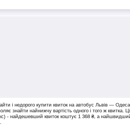
йти і недорого купити квиток на автобус Львів — Одеса
воляє знайти найнижчу вартість одного і того ж квитка. Ц
юкс) - найдешевший квиток коштує
1 368
₴
, а найшвидши
.