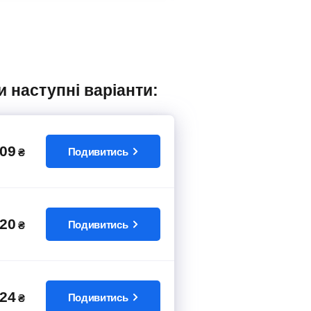
и наступні варіанти:
09
Подивитись
₴
20
Подивитись
₴
24
Подивитись
₴