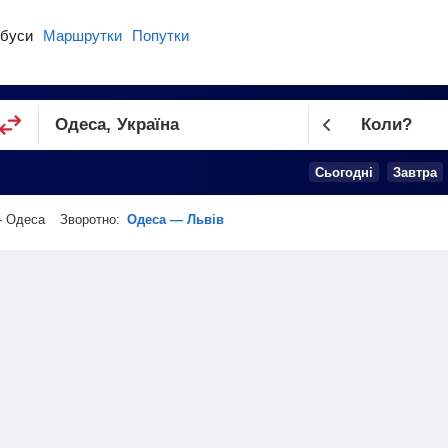
буси
Маршрутки
Попутки
Коли?
Cьогодні
Завтра
- Одеса
Зворотно:
Одеса — Львів