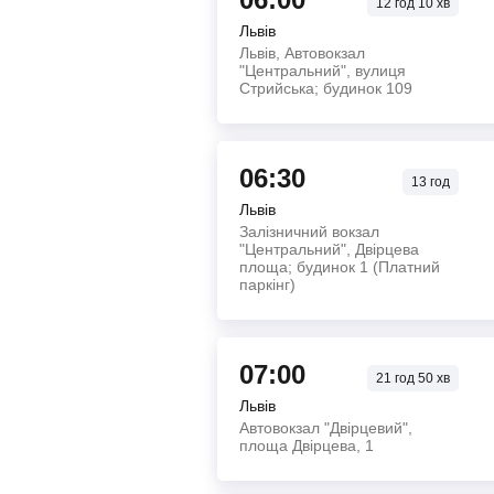
12
год
10
хв
Львів
Львів, Автовокзал
"Центральний", вулиця
Стрийська; будинок 109
06:30
13
год
Львів
Залізничний вокзал
"Центральний", Двірцева
площа; будинок 1 (Платний
паркінг)
07:00
21
год
50
хв
Львів
Автовокзал "Двірцевий",
площа Двірцева, 1