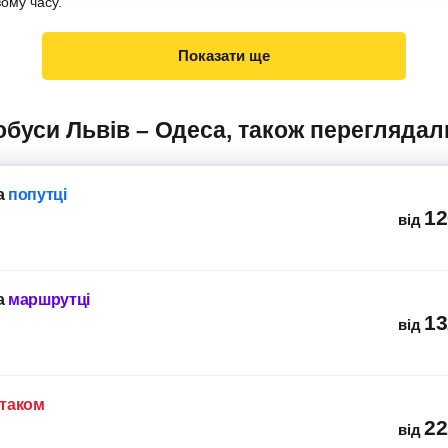
вому часу.
Показати ще
тобуси Львів – Одеса, також переглядал
а
попутці
12
від
а
маршрутці
13
від
ітаком
22
від