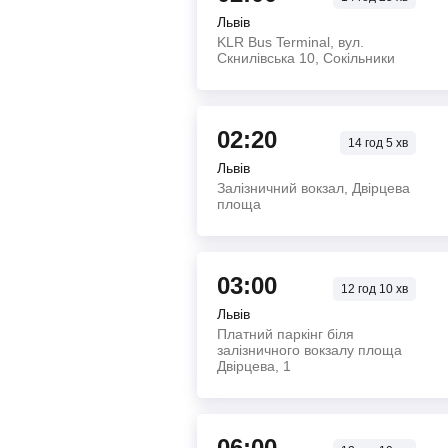
Львів
KLR Bus Terminal, вул.
Скнилівська 10, Сокільники
02:20
14
год
5
хв
Львів
Залізничний вокзал, Двірцева
площа
03:00
12
год
10
хв
Львів
Платний паркінг біля
залізничного вокзалу площа
Двірцева, 1
06:00