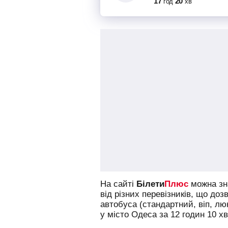
17
20
год
хв
На сайті
Білети
Плюс
можна зна
від різних перевізників, що доз
автобуса (стандартний, віп, л
у місто Одеса за 12 годин 10 хв