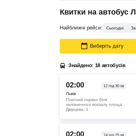
Квитки на автобус 
Найближчі рейси:
Сьогодні
За
Виберіть дату
Знайдено: 18 автобусів
02:00
12
год
30
хв
Львів
Платний паркінг біля
залізничного вокзалу площа
Двірцева, 1
02:00
14
год
25
хв