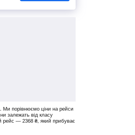
.
Ми порівнюємо ціни на рейси
іни залежать від класу
й рейс —
2368
₴
, який прибуває