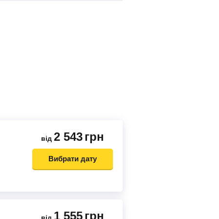
2 543
грн
від
Вибрати дату
1 555
грн
від