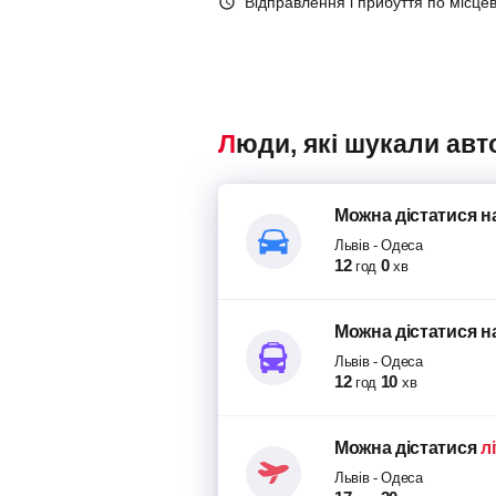
Відправлення і прибуття по місце
Люди, які шукали ав
Можна дістатися
н
Львів
-
Одеса
12
0
год
хв
Можна дістатися
н
Львів
-
Одеса
12
10
год
хв
Можна дістатися
л
Львів
-
Одеса