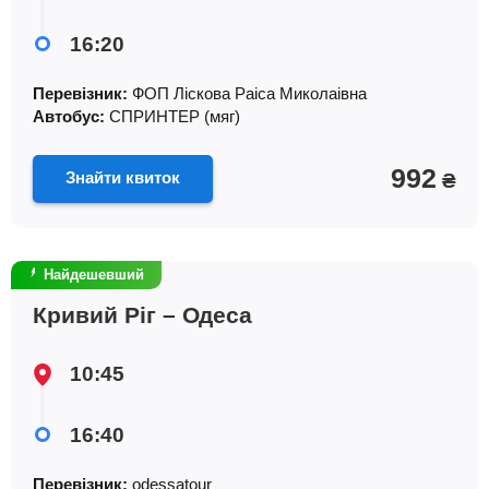
16:20
Перевізник:
ФОП Лiскова Раiса Миколаiвна
Автобус:
СПРИНТЕР (мяг)
992
Знайти квиток
₴
Найдешевший
Кривий Ріг – Одеса
10:45
16:40
Перевізник:
odessatour