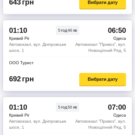
643
грн
Вибрати дату
01:10
06:50
год
хв
5
40
Кривий Ріг
Одеса
Автовокзал, вул. Дніпровське
Автовокзал "Привоз", вул.
шосе, 1
Новощіпний Ряд, 5
OOO Турист
692
грн
Вибрати дату
01:10
07:00
год
хв
5
50
Кривий Ріг
Одеса
Автовокзал, вул. Дніпровське
Автовокзал "Привоз", вул.
шосе, 1
Новощіпний Ряд, 5