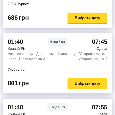
OOO Турист
686
грн
Вибрати дату
01:40
07:45
год
хв
6
5
Кривий Ріг
Одеса
Автовокзал, вул. Дніпровське
Автостанція "Старосінна", пл.
шосе, 1, платформа 3
Старосінна, 1а-2
Укрбастур
801
грн
Вибрати дату
01:40
07:55
год
хв
6
15
Кривий Ріг
Одеса