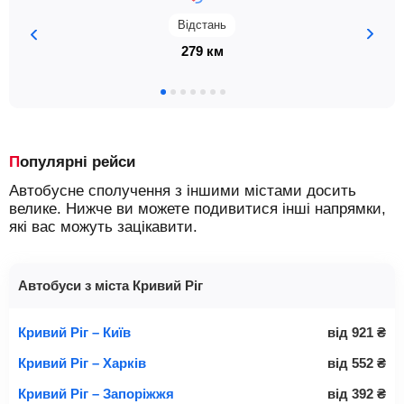
Відстань
279 км
Популярні рейси
Автобусне сполучення з іншими містами досить
велике. Нижче ви можете подивитися інші напрямки,
які вас можуть зацікавити.
Автобуси з міста Кривий Ріг
Кривий Ріг – Київ
від
921
₴
Кривий Ріг – Харків
від
552
₴
Кривий Ріг – Запоріжжя
від
392
₴