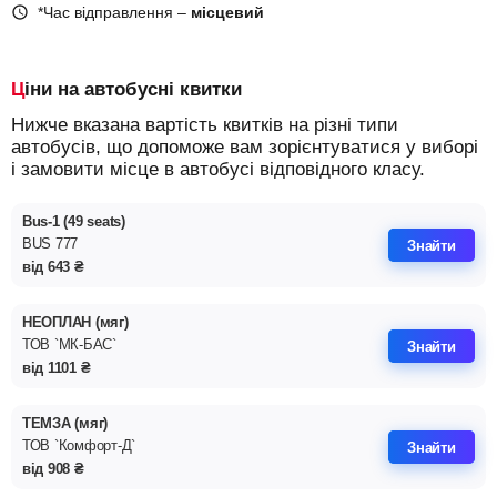
*Час відправлення –
місцевий
Ціни на автобусні квитки
Нижче вказана вартість квитків на різні типи
автобусів, що допоможе вам зорієнтуватися у виборі
і замовити місце в автобусі відповідного класу.
Bus-1 (49 seats)
BUS 777
Знайти
від
643
₴
НЕОПЛАН (мяг)
ТОВ `МК-БАС`
Знайти
від
1101
₴
ТЕМЗА (мяг)
ТОВ `Комфорт-Д`
Знайти
від
908
₴