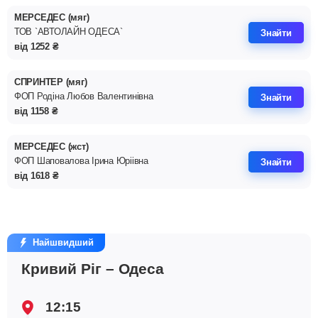
МЕРСЕДЕС (мяг)
ТОВ `АВТОЛАЙН ОДЕСА`
Знайти
від
1252
₴
СПРИНТЕР (мяг)
ФОП Родiна Любов Валентинiвна
Знайти
від
1158
₴
МЕРСЕДЕС (жст)
ФОП Шаповалова Iрина Юрiiвна
Знайти
від
1618
₴
Найшвидший
Кривий Ріг – Одеса
12:15