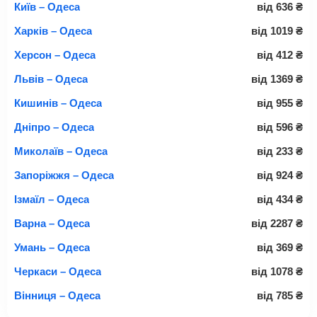
Київ – Одеса
від
636
₴
Харків – Одеса
від
1019
₴
Херсон – Одеса
від
412
₴
Львів – Одеса
від
1369
₴
Кишинів – Одеса
від
955
₴
Дніпро – Одеса
від
596
₴
Миколаїв – Одеса
від
233
₴
Запоріжжя – Одеса
від
924
₴
Ізмаїл – Одеса
від
434
₴
Варна – Одеса
від
2287
₴
Умань – Одеса
від
369
₴
Черкаси – Одеса
від
1078
₴
Вінниця – Одеса
від
785
₴