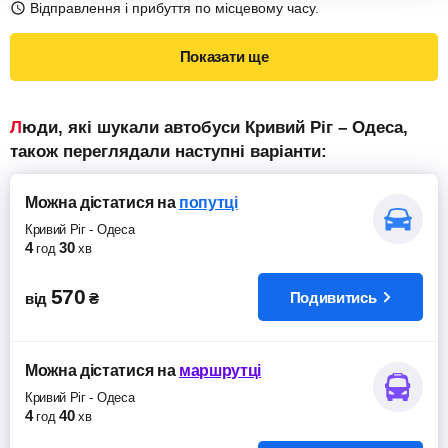
Відправлення і прибуття по місцевому часу.
Показати ще
Люди, які шукали автобуси Кривий Ріг – Одеса,
також переглядали наступні варіанти:
Можна дістатися
на
попутці
Кривий Ріг
-
Одеса
4
30
год
хв
570
Подивитись
від
₴
Можна дістатися
на
маршрутці
Кривий Ріг
-
Одеса
4
40
год
хв