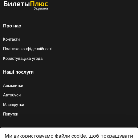
Про нас
Контакти
Політика конфіденційності
Користувацька угода
Наші послуги
Авіаквитки
Автобуси
Маршрутки
Попутки
Ми використовуємо файли cookie, щоб покращувати
© 2012 — 2026, Biletyplus, ООО «Инновэйтив Трэвел Текнолоджиз». Усі