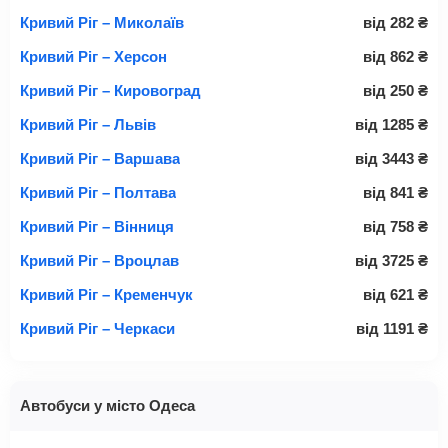
Кривий Ріг – Миколаїв
від
282
₴
Кривий Ріг – Херсон
від
862
₴
Кривий Ріг – Кировоград
від
250
₴
Кривий Ріг – Львів
від
1285
₴
Кривий Ріг – Варшава
від
3443
₴
Кривий Ріг – Полтава
від
841
₴
Кривий Ріг – Вінниця
від
758
₴
Кривий Ріг – Вроцлав
від
3725
₴
Кривий Ріг – Кременчук
від
621
₴
Кривий Ріг – Черкаси
від
1191
₴
Автобуси у місто Одеса