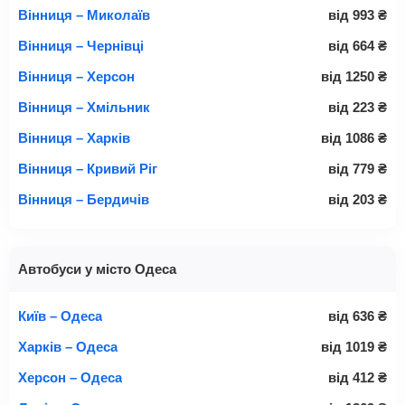
Вінниця – Миколаїв
від
993
₴
Вінниця – Чернівці
від
664
₴
Вінниця – Херсон
від
1250
₴
Вінниця – Хмільник
від
223
₴
Вінниця – Харків
від
1086
₴
Вінниця – Кривий Ріг
від
779
₴
Вінниця – Бердичів
від
203
₴
Автобуси у місто Одеса
Київ – Одеса
від
636
₴
Харків – Одеса
від
1019
₴
Херсон – Одеса
від
412
₴