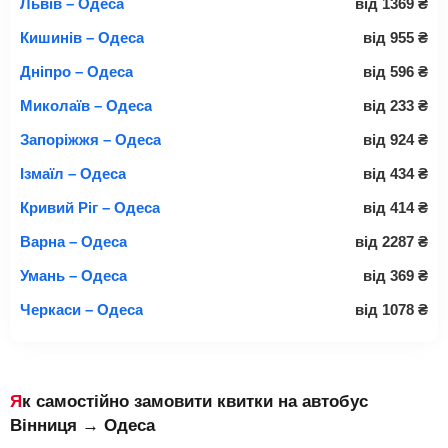
Львів – Одеса
від
1369
₴
Кишинів – Одеса
від
955
₴
Дніпро – Одеса
від
596
₴
Миколаїв – Одеса
від
233
₴
Запоріжжя – Одеса
від
924
₴
Ізмаїл – Одеса
від
434
₴
Кривий Ріг – Одеса
від
414
₴
Варна – Одеса
від
2287
₴
Умань – Одеса
від
369
₴
Черкаси – Одеса
від
1078
₴
Як самостійно замовити квитки на автобус
Вінниця → Одеса