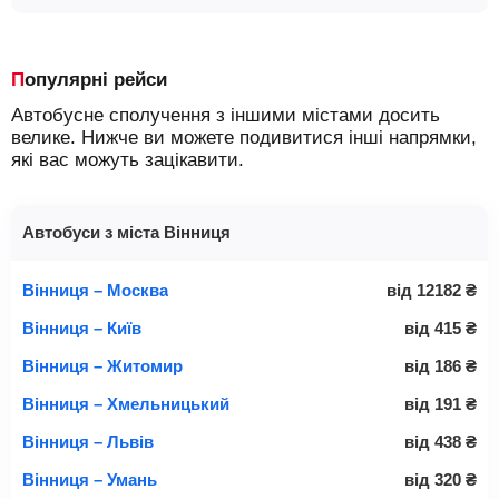
Популярні рейси
Автобусне сполучення з іншими містами досить
велике. Нижче ви можете подивитися інші напрямки,
які вас можуть зацікавити.
Автобуси з міста Вінниця
Вінниця – Москва
від
12182
₴
Вінниця – Київ
від
415
₴
Вінниця – Житомир
від
186
₴
Вінниця – Хмельницький
від
191
₴
Вінниця – Львів
від
438
₴
Вінниця – Умань
від
320
₴