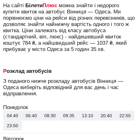
На сайті
Білети
Плюс
можна знайти і недорого
купити квиток на автобус Вінниця — Одеса.
Ми
порівнюємо ціни на рейси від різних перевізників, що
дозволяє знайти найнижчу вартість одного і того ж
квитка. Ціни залежать від класу автобуса
(стандартний, віп, люкс) - найдешевший квиток
коштує
784
₴
, а найшвидший рейс —
1037
₴
, який
прибуває у місто Одеса за 5 годин 35 хв.
Розклад автобусів
З поданого нижче розкладу автобусів Вінниця —
Одеса виберіть відповідний для вас день і час
відправлення.
Понеділок
04:40
06:40
08:30
09:35
13:10
20:40
22:50
23:50
Вівторок