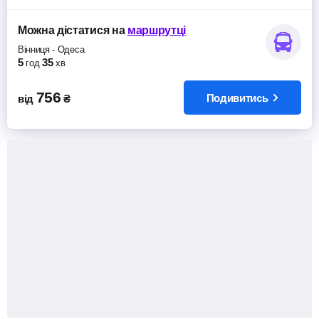
Можна дістатися
на
маршрутці
Вінниця
-
Одеса
5
35
год
хв
756
Подивитись
від
₴