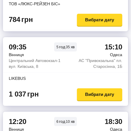
ТОВ «ЛЮКС-РЕЙЗЕН БІС»
784
грн
Вибрати дату
09:35
15:10
год
хв
5
35
Вінниця
Одеса
Центральний Автовокзал-1
АС "Привокзальна" пл.
вул. Київська, 8
Старосінна, 1Б
LIKEBUS
1 037
грн
Вибрати дату
12:20
18:30
год
хв
6
10
Вінниця
Одеса