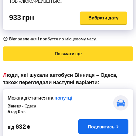
ТОВ «ЛЮКС-РЕЙЗЕН БІС»
933
грн
Вибрати дату
Відправлення і прибуття по місцевому часу.
Показати ще
Люди, які шукали автобуси Вінниця – Одеса,
також переглядали наступні варіанти:
Можна дістатися
на
попутці
Вінниця
-
Одеса
5
0
год
хв
632
Подивитись
від
₴