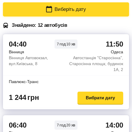
Виберіть дату
Знайдено: 12 автобусів
04:40
11:50
год
хв
7
10
Вінниця
Одеса
Вінниця Автовокзал,
Автостанція "Старосінна",
вул.Київська, 8
Старосінна площа; будинок
1А, 2
Павлюкс-Транс
1 244
грн
Вибрати дату
06:40
14:00
год
хв
7
20