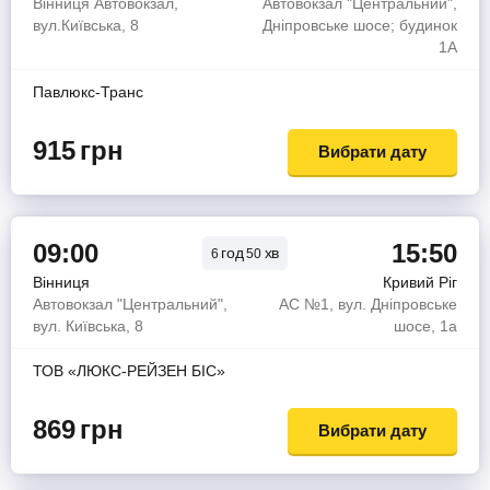
Вінниця Автовокзал,
Автовокзал "Центральний",
вул.Київська, 8
Дніпровське шосе; будинок
1А
Павлюкс-Транс
915
грн
Вибрати дату
09:00
15:50
год
хв
6
50
Вінниця
Кривий Ріг
Автовокзал "Центральний",
АС №1, вул. Дніпровське
вул. Київська, 8
шосе, 1а
ТОВ «ЛЮКС-РЕЙЗЕН БІС»
869
грн
Вибрати дату