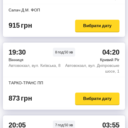
Сапач Д.М. ФОП
915
грн
Вибрати дату
19:30
04:20
год
хв
8
50
Вінниця
Кривий Ріг
Автовокзал, вул. Київська, 8
Автовокзал, вул. Дніпровське
шосе, 1
ТАРКО-ТРАНС ПП
873
грн
Вибрати дату
20:05
03:55
год
хв
7
50