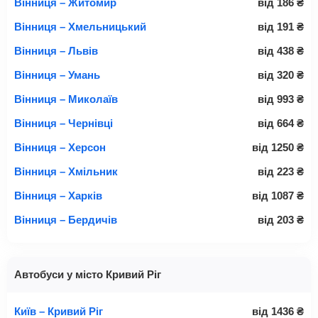
Вінниця – Житомир
від
186
₴
Вінниця – Хмельницький
від
191
₴
Вінниця – Львів
від
438
₴
Вінниця – Умань
від
320
₴
Вінниця – Миколаїв
від
993
₴
Вінниця – Чернівці
від
664
₴
Вінниця – Херсон
від
1250
₴
Вінниця – Хмільник
від
223
₴
Вінниця – Харків
від
1087
₴
Вінниця – Бердичів
від
203
₴
Автобуси у місто Кривий Ріг
Київ – Кривий Ріг
від
1436
₴