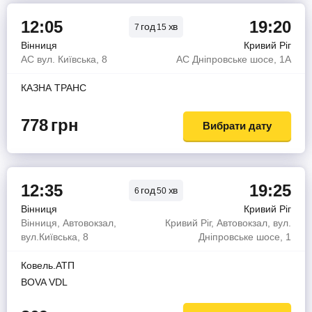
12:05
19:20
год
хв
7
15
Вінниця
Кривий Ріг
АС вул. Київська, 8
АС Дніпровське шосе, 1А
КАЗНА ТРАНС
778
грн
Вибрати дату
12:35
19:25
год
хв
6
50
Вінниця
Кривий Ріг
Вінниця, Автовокзал,
Кривий Ріг, Автовокзал, вул.
вул.Київська, 8
Дніпровське шосе, 1
Ковель.АТП
BOVA VDL