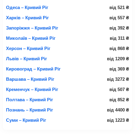
Одеса – Кривий Ріг
від
521
₴
Харків – Кривий Ріг
від
557
₴
Запоріжжя – Кривий Ріг
від
392
₴
Миколаїв – Кривий Ріг
від
311
₴
Херсон – Кривий Ріг
від
868
₴
Львів – Кривий Ріг
від
1209
₴
Кировоград – Кривий Ріг
від
369
₴
Варшава – Кривий Ріг
від
3272
₴
Кременчук – Кривий Ріг
від
507
₴
Полтава – Кривий Ріг
від
852
₴
Познань – Кривий Ріг
від
4400
₴
Суми – Кривий Ріг
від
1223
₴