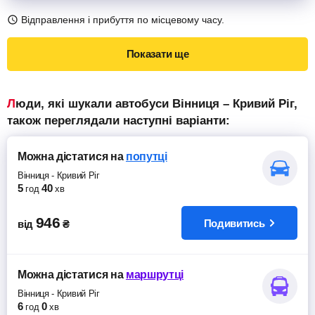
Відправлення і прибуття по місцевому часу.
Показати ще
Люди, які шукали автобуси Вінниця – Кривий Ріг,
також переглядали наступні варіанти:
Можна дістатися
на
попутці
Вінниця
-
Кривий Ріг
5
40
год
хв
946
Подивитись
від
₴
Можна дістатися
на
маршрутці
Вінниця
-
Кривий Ріг
6
0
год
хв