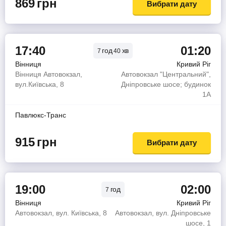
869
грн
Вибрати дату
17:40
01:20
год
хв
7
40
Вінниця
Кривий Ріг
Вінниця Автовокзал,
Автовокзал "Центральний",
вул.Київська, 8
Дніпровське шосе; будинок
1А
Павлюкс-Транс
915
грн
Вибрати дату
19:00
02:00
год
7
Вінниця
Кривий Ріг
Автовокзал, вул. Київська, 8
Автовокзал, вул. Дніпровське
шосе, 1