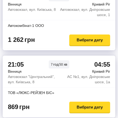
Вінниця
Кривий Ріг
Автовокзал, вул. Київська, 8
Автовокзал, вул. Дніпровське
шосе, 1
Автокомбiнат-1 ООО
1 262
грн
Вибрати дату
21:05
04:55
год
хв
7
50
Вінниця
Кривий Ріг
Автовокзал "Центральний",
АС №1, вул. Дніпровське
вул. Київська, 8
шосе, 1а
ТОВ «ЛЮКС-РЕЙЗЕН БІС»
869
грн
Вибрати дату