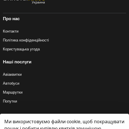
Про нас
Контакти
Політика конфіденційності
Користувацька угода
Наші послуги
Авіаквитки
Автобуси
Маршрутки
Попутки
Ми використовуємо файли cookie, щоб покращувати
© 2012 — 2026, Biletyplus, ООО «Инновэйтив Трэвел Текнолоджиз». Усі
права захищені. Купівля квитків на автобус здійснюється користувачем
пошук і робити купівлю квитків зручнішою.