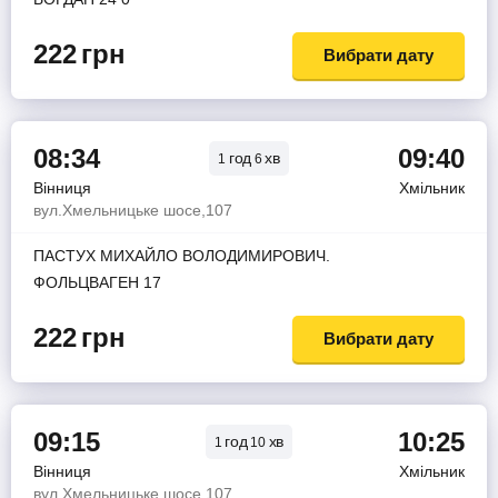
222
грн
Вибрати дату
08:34
09:40
год
хв
1
6
Вінниця
Хмільник
вул.Хмельницьке шосе,107
ПАСТУХ МИХАЙЛО ВОЛОДИМИРОВИЧ.
ФОЛЬЦВАГЕН 17
222
грн
Вибрати дату
09:15
10:25
год
хв
1
10
Вінниця
Хмільник
вул.Хмельницьке шосе,107