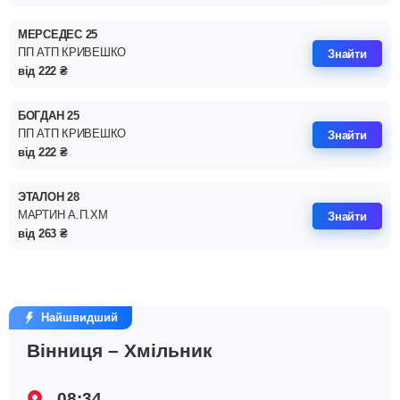
МЕРСЕДЕС 25
ПП АТП КРИВЕШКО
Знайти
від
222
₴
БОГДАН 25
ПП АТП КРИВЕШКО
Знайти
від
222
₴
ЭТАЛОН 28
МАРТИН А.П.ХМ
Знайти
від
263
₴
Найшвидший
Вінниця – Хмільник
08:34