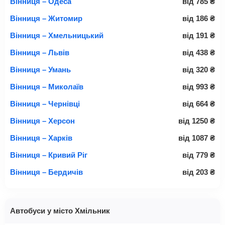
Вінниця – Одеса
від
785
₴
Вінниця – Житомир
від
186
₴
Вінниця – Хмельницький
від
191
₴
Вінниця – Львів
від
438
₴
Вінниця – Умань
від
320
₴
Вінниця – Миколаїв
від
993
₴
Вінниця – Чернівці
від
664
₴
Вінниця – Херсон
від
1250
₴
Вінниця – Харків
від
1087
₴
Вінниця – Кривий Ріг
від
779
₴
Вінниця – Бердичів
від
203
₴
Автобуси у місто Хмільник