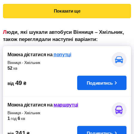
Показати ще
Люди, які шукали автобуси Вінниця – Хмільник,
також переглядали наступні варіанти:
Можна дістатися
на
попутці
Вінниця
-
Хмільник
52
хв
49
Подивитись
від
₴
Можна дістатися
на
маршрутці
Вінниця
-
Хмільник
1
6
год
хв
241
Подивитись
від
₴