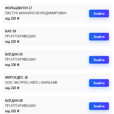
ФОЛЬЦВАГЕН 17
ПАСТУХ МИХАЙЛО ВОЛОДИМИРОВИЧ.
Знайти
від
222
₴
БАЗ 28
ПП АТП КРИВЕШКО
Знайти
від
222
₴
БОГДАН 29
ПП АТП КРИВЕШКО
Знайти
від
236
₴
МЕРСЕДЕС 18
ООО ЭКСПРЕС-АВТО г.ХМІЛЬНИК
Знайти
від
222
₴
БОГДАН 28
ПП АТП КРИВЕШКО
Знайти
від
222
₴