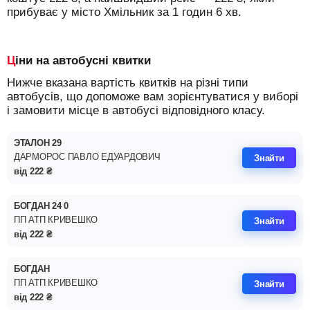
прибуває у місто Хмільник за 1 годин 6 хв.
Ціни на автобусні квитки
Нижче вказана вартість квитків на різні типи
автобусів, що допоможе вам зорієнтуватися у виборі
і замовити місце в автобусі відповідного класу.
ЭТАЛОН 29
ДАРМОРОС ПАВЛО ЕДУАРДОВИЧ
Знайти
від
222
₴
БОГДАН 24 0
ПП АТП КРИВЕШКО
Знайти
від
222
₴
БОГДАН
ПП АТП КРИВЕШКО
Знайти
від
222
₴