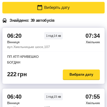
Виберіть дату
Знайдено: 39 автобусів
06:20
07:34
год
хв
1
14
Вінниця
Хмільник
вул.Хмельницьке шосе,107
ПП АТП КРИВЕШКО
БОГДАН
222
грн
Вибрати дату
06:40
07:55
год
хв
1
15
Вінниця
Хмільник