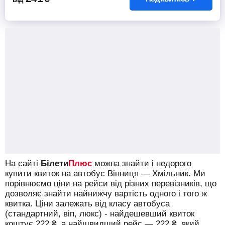
На сайті
Білети
Плюс
можна знайти і недорого
купити квиток на автобус Вінниця — Хмільник.
Ми
порівнюємо ціни на рейси від різних перевізників, що
дозволяє знайти найнижчу вартість одного і того ж
квитка. Ціни залежать від класу автобуса
(стандартний, віп, люкс) - найдешевший квиток
коштує
222
₴
, а найшвидший рейс —
222
₴
, який