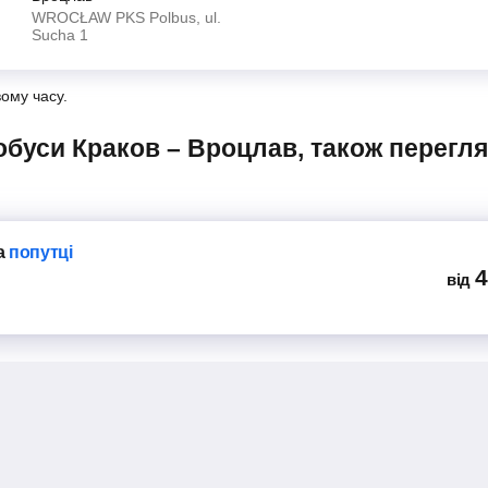
WROCŁAW PKS Polbus, ul.
Sucha 1
вому часу.
а
попутці
4
від