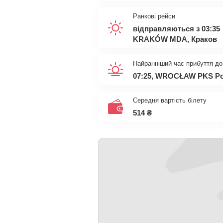
Ранкові рейси
відправляються з 03:35
KRAKÓW MDA, Краков
Найранніший час прибуття до
07:25, WROCŁAW PKS Polb
Середня вартість білету
514
₴