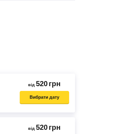
520
грн
від
Вибрати дату
520
грн
від