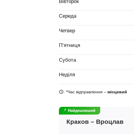
Вівторок
Середа
Четвер
П’ятниця
Субота
Неділя
*Час відправлення –
місцевий
Найдешевший
Краков – Вроцлав