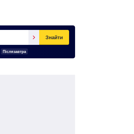
Знайти
Післязавтра