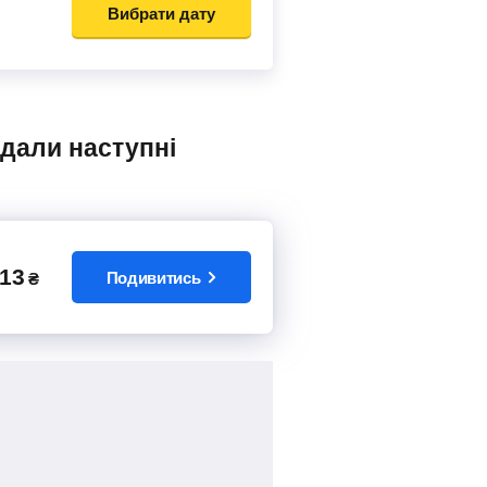
Вибрати дату
13
Подивитись
₴