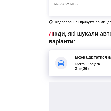
KRAKÓW MDA
Відправлення і прибуття по місце
Люди, які шукали автобуси Краков – Вроцлав, також переглядали наступні
варіанти:
Можна дістатися
н
Краков
-
Вроцлав
2
26
год
хв