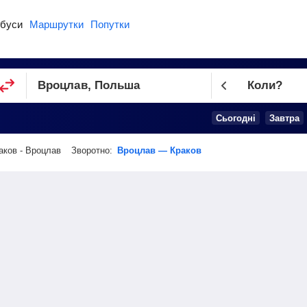
буси
Маршрутки
Попутки
Коли?
Cьогодні
Завтра
аков - Вроцлав
Зворотно:
Вроцлав — Краков