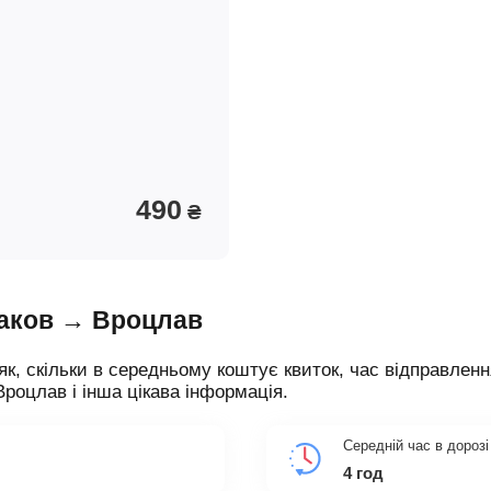
490
₴
раков → Вроцлав
як, скільки в середньому коштує квиток, час відправленн
Вроцлав і інша цікава інформація.
Середній час в дорозі
4 год