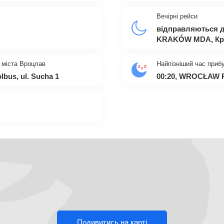
Вечірні рейси
відправляються д
KRAKÓW MDA, Кр
 міста Вроцлав
Найпізніший час приб
us, ul. Sucha 1
00:20, WROCŁAW PK
Подивитись на карті