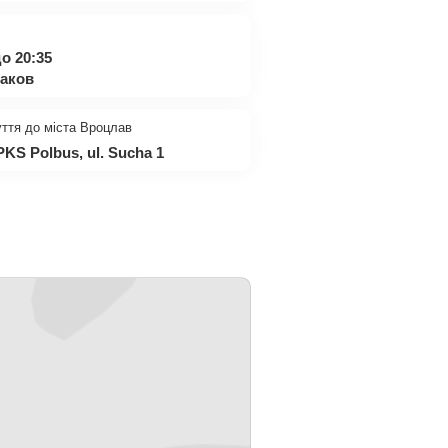
о 20:35
аков
уття до міста Вроцлав
S Polbus, ul. Sucha 1