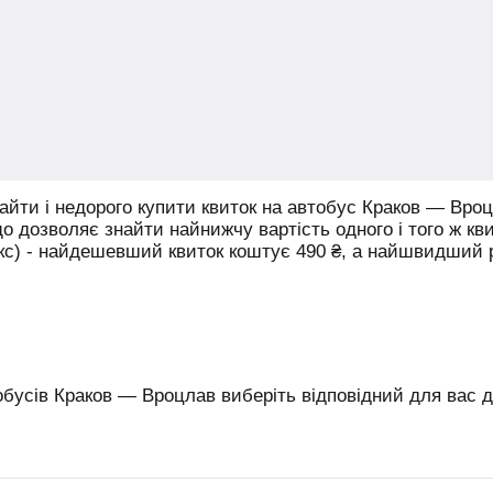
йти і недорого купити квиток на автобус Краков — Вроц
що дозволяє знайти найнижчу вартість одного і того ж кв
юкс) - найдешевший квиток коштує
490
₴
, а найшвидший
бусів Краков — Вроцлав виберіть відповідний для вас де