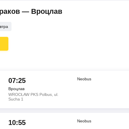
Краков — Вроцлав
втра
07:25
Neobus
Вроцлав
WROCŁAW PKS Polbus, ul.
Sucha 1
10:55
Neobus