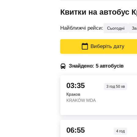
Квитки на автобус 
Найближчі рейси:
Сьогодні
За
Виберіть дату
Знайдено: 5 автобусів
03:35
3
год
50
хв
Краков
KRAKÓW MDA
06:55
4
год