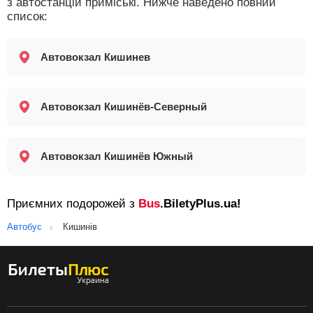
з автостанцій приміські. Нижче наведено повний
список:
Автовокзал Кишинев
Автовокзал Кишинёв-Северный
Автовокзал Кишинёв Южный
Приємних подорожей з
Bus
.BiletyPlus.ua!
Автобус
Кишинів