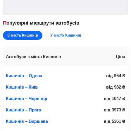
Популярні маршрути автобусів
З міста Кишинів
У місто Кишинів
Автобуси з міста Кишинів
Ціна
Кишинів – Одеса
від
954
₴
Кишинів – Київ
від
982
₴
Кишинів – Чернівці
від
1047
₴
Кишинів – Прага
від
3973
₴
Кишинів – Варшава
від
5361
₴