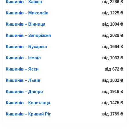
Кишинів – Харків
від
2286
₴
Кишинів – Миколаїв
від
1225
₴
Кишинів – Вінниця
від
1004
₴
Кишинів – Запоріжжя
від
2029
₴
Кишинів – Бухарест
від
1664
₴
Кишинів – Ізмаїл
від
1033
₴
Кишинів – Ясси
від
672
₴
Кишинів – Львів
від
1832
₴
Кишинів – Дніпро
від
1916
₴
Кишинів – Констанца
від
1475
₴
Кишинів – Кривий Ріг
від
1789
₴