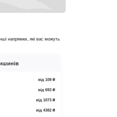
ші напрямки, які вас можуть
Кишинів
від
109
₴
від
693
₴
від
1073
₴
від
4382
₴