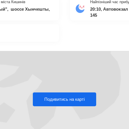
 міста Кишинів
Найпізніший час приб
ный", шоссе Хынчешты,
20:10, Автовокз
145
Подивитись на карті