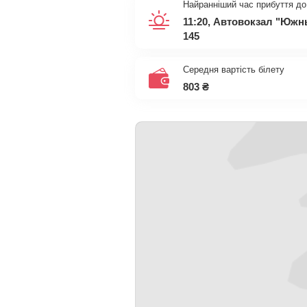
Найранніший час прибуття до
11:20, Автовокзал "Юж
145
Середня вартість білету
803
₴