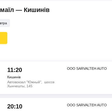
змаїл — Кишинів
втра
11:20
ООО SARVALTEH AUTO
Кишинів
Автовокзал "Южный", шоссе
Хынчешты, 145
20:10
ООО SARVALTEH AUTO