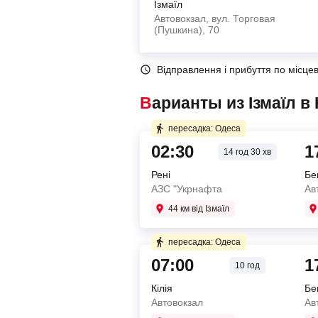
Ізмаїл
Автовокзал, вул. Торговая
(Пушкина), 70
Відправлення і прибуття по місце
Варианты из Ізмаїл 
пересадка: Одеса
02:30
1
14 год 30 хв
Рені
Бе
АЗС "Укрнафта
Ав
44 км від Ізмаїл
Купуйте два квитки окремо
пересадка: Одеса
5 год 30 хв в дорозі
07:00
1
10 год
Кілія
Бе
02:30
Рені
Автовокзал
Ав
АЗС "Укрнафта