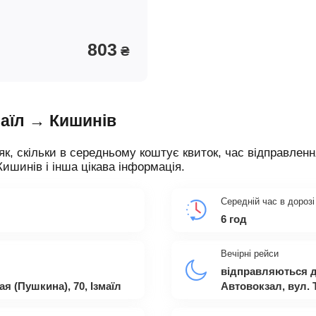
803
₴
маїл → Кишинів
як, скільки в середньому коштує квиток, час відправленн
Кишинів і інша цікава інформація.
Середній час в дорозі
6 год
Вечірні рейси
відправляються д
я (Пушкина), 70, Ізмаїл
Автовокзал, вул. 