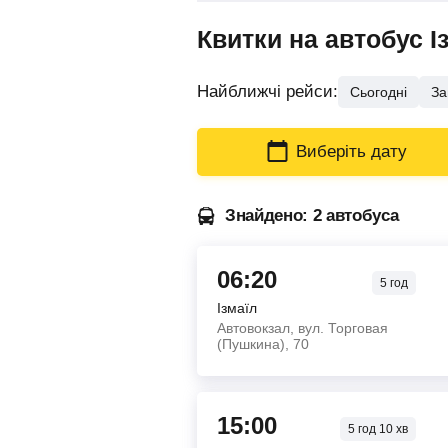
Квитки на автобус І
Найближчі рейси:
Сьогодні
За
Виберіть дату
Знайдено: 2 автобуса
06:20
5
год
Ізмаїл
Автовокзал, вул. Торговая
(Пушкина), 70
15:00
5
год
10
хв