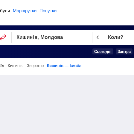
буси
Маршрутки
Попутки
Коли?
Cьогодні
Завтра
аїл - Кишинів
Зворотно:
Кишинів — Ізмаїл