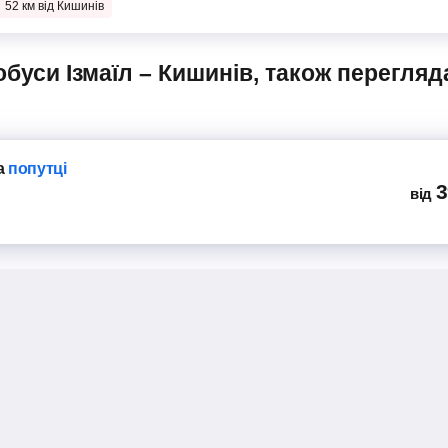
52 км від Кишинів
а", вул. Старосінна, 1б
в
Chornomor Transportna Kompaniia
Od-Myk
а
попутці
Bus Voyage
л. Новощіпний Ряд, 5
3
від
л. Новощіпний Ряд, 5
кая 1
в
Bus Voyage
л. Новощіпний Ряд, 5
кая 1