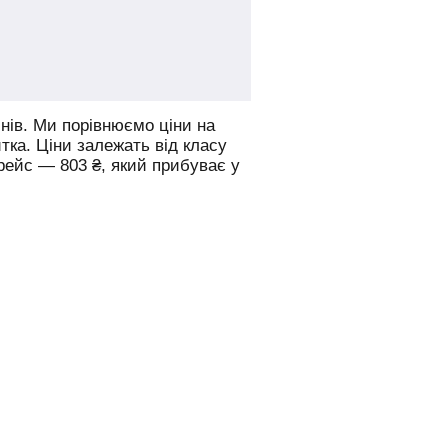
нів.
Ми порівнюємо ціни на
итка. Ціни залежать від класу
 рейс —
803
₴
, який прибуває у