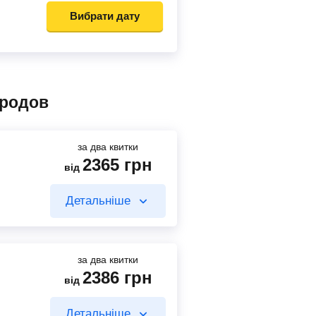
Вибрати дату
ородов
за два квитки
2365
грн
від
Детальніше
за два квитки
2386
грн
від
1048
грн
від
Детальніше