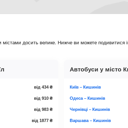
 містами досить велике. Нижче ви можете подивитися ін
їл
Автобуси у місто 
від
434
₴
Київ – Кишинів
від
910
₴
Одеса – Кишинів
від
983
₴
Чернівці – Кишинів
від
1877
₴
Варшава – Кишинів