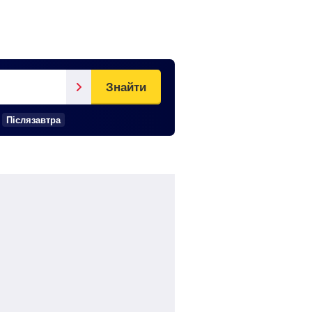
Знайти
Післязавтра