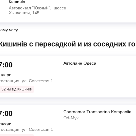
Кишинів
Автовокзал "Южный", шоссе
Хынчешты, 145
вому часу.
в Кишинів с пересадкой и из соседних г
7:00
Автолайн Одеса
ндери
тостанция, ул. Советская 1
52 км від Кишинів
7:00
Chornomor Transportna Kompaniia
Od-Myk
ндери
Автолайн Одеса
тостанция, ул. Советская 1