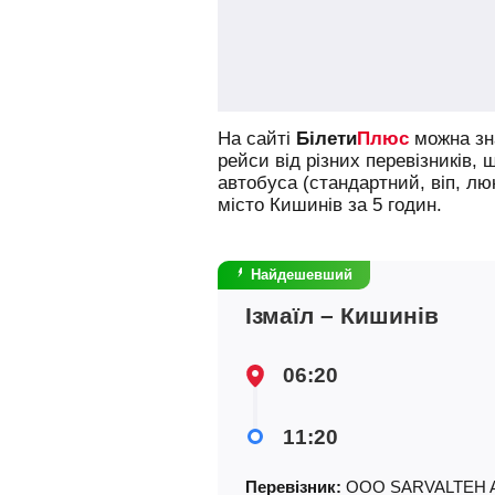
На сайті
Білети
Плюс
можна зна
рейси від різних перевізників, 
автобуса (стандартний, віп, л
місто Кишинів за 5 годин.
Найдешевший
Ізмаїл – Кишинів
06:20
11:20
Перевізник:
ООО SARVALTEH 