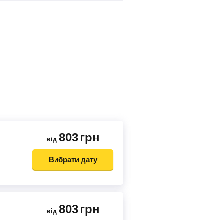
803
грн
від
Вибрати дату
803
грн
від