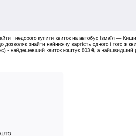
йти і недорого купити квиток на автобус Ізмаїл — Киши
що дозволяє знайти найнижчу вартість одного і того ж кв
юкс) - найдешевший квиток коштує
803
₴
, а найшвидший
AUTO