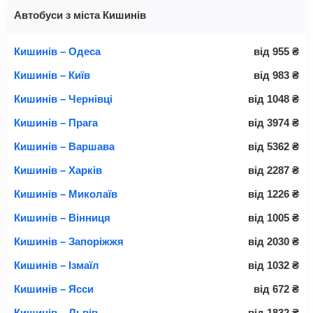
Автобуси з міста Кишинів
Кишинів – Одеса
від
955
₴
Кишинів – Київ
від
983
₴
Кишинів – Чернівці
від
1048
₴
Кишинів – Прага
від
3974
₴
Кишинів – Варшава
від
5362
₴
Кишинів – Харків
від
2287
₴
Кишинів – Миколаїв
від
1226
₴
Кишинів – Вінниця
від
1005
₴
Кишинів – Запоріжжя
від
2030
₴
Кишинів – Ізмаїл
від
1032
₴
Кишинів – Ясси
від
672
₴
Кишинів – Львів
від
1832
₴