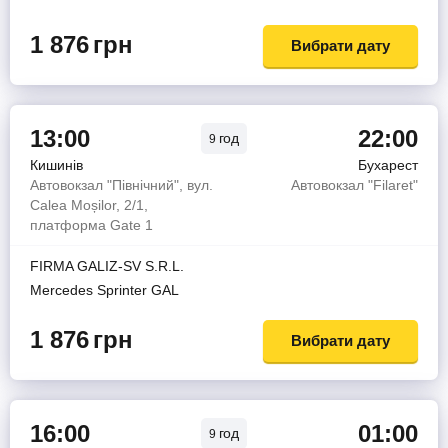
1 876
грн
Вибрати дату
13:00
22:00
год
9
Кишинів
Бухарест
Автовокзал "Північний", вул.
Автовокзал "Filaret"
Calea Moșilor, 2/1,
платформа Gate 1
FIRMA GALIZ-SV S.R.L.
Mercedes Sprinter GAL
1 876
грн
Вибрати дату
16:00
01:00
год
9