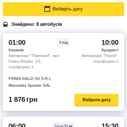
Виберіть дату
Знайдено: 8 автобусів
01:00
10:00
год
9
Кишинів
Бухарест
Автовокзал "Північний", вул.
Автовокзал "Filaret",
Calea Moșilor, 2/1,
платформа 1
платформа 1
FIRMA GALIZ-SV S.R.L.
Mercedes Sprinter GAL
1 876
грн
Вибрати дату
06:00
15:30
год
хв
9
30