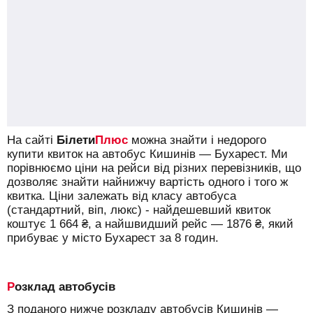
На сайті
Білети
Плюс
можна знайти і недорого
купити квиток на автобус Кишинів — Бухарест.
Ми
порівнюємо ціни на рейси від різних перевізників, що
дозволяє знайти найнижчу вартість одного і того ж
квитка. Ціни залежать від класу автобуса
(стандартний, віп, люкс) - найдешевший квиток
коштує
1 664
₴
, а найшвидший рейс —
1876
₴
, який
прибуває у місто Бухарест за 8 годин.
Розклад автобусів
З поданого нижче розкладу автобусів Кишинів —