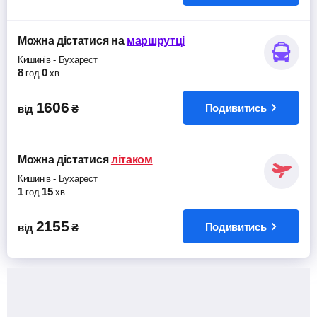
Можна дістатися
на
маршрутці
Кишинів
-
Бухарест
8
0
год
хв
1606
Подивитись
від
₴
Можна дістатися
літаком
Кишинів
-
Бухарест
1
15
год
хв
2155
Подивитись
від
₴