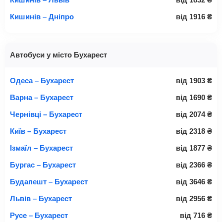
Кишинів – Дніпро
від
1916
₴
Автобуси у місто Бухарест
Одеса – Бухарест
від
1903
₴
Варна – Бухарест
від
1690
₴
Чернівці – Бухарест
від
2074
₴
Київ – Бухарест
від
2318
₴
Ізмаїл – Бухарест
від
1877
₴
Бургас – Бухарест
від
2366
₴
Будапешт – Бухарест
від
3646
₴
Львів – Бухарест
від
2956
₴
Русе – Бухарест
від
716
₴