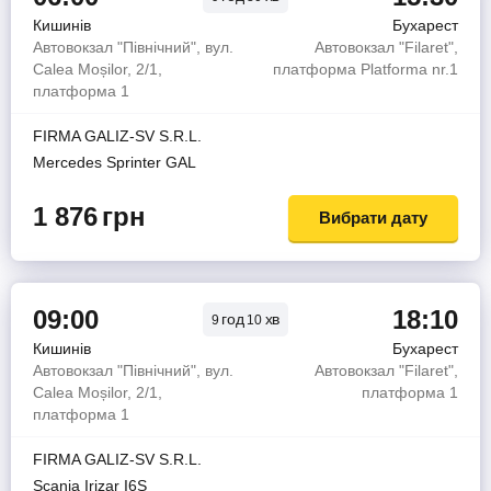
Кишинів
Бухарест
Автовокзал "Північний", вул.
Автовокзал "Filaret",
Calea Moșilor, 2/1,
платформа Platforma nr.1
платформа 1
FIRMA GALIZ-SV S.R.L.
Mercedes Sprinter GAL
1 876
грн
Вибрати дату
09:00
18:10
год
хв
9
10
Кишинів
Бухарест
Автовокзал "Північний", вул.
Автовокзал "Filaret",
Calea Moșilor, 2/1,
платформа 1
платформа 1
FIRMA GALIZ-SV S.R.L.
Scania Irizar I6S