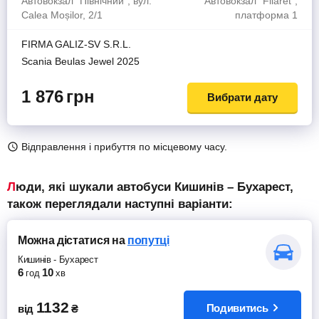
Автовокзал "Північний", вул.
Автовокзал "Filaret",
Calea Moșilor, 2/1
платформа 1
FIRMA GALIZ-SV S.R.L.
Scania Beulas Jewel 2025
1 876
грн
Вибрати дату
Відправлення і прибуття по місцевому часу.
Люди, які шукали автобуси Кишинів – Бухарест,
також переглядали наступні варіанти:
Можна дістатися
на
попутці
Кишинів
-
Бухарест
6
10
год
хв
1132
Подивитись
від
₴