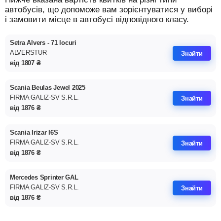
автобусів, що допоможе вам зорієнтуватися у виборі
і замовити місце в автобусі відповідного класу.
Setra Alvers - 71 locuri
ALVERSTUR
Знайти
від
1807
₴
Scania Beulas Jewel 2025
FIRMA GALIZ-SV S.R.L.
Знайти
від
1876
₴
Scania Irizar I6S
FIRMA GALIZ-SV S.R.L.
Знайти
від
1876
₴
Mercedes Sprinter GAL
FIRMA GALIZ-SV S.R.L.
Знайти
від
1876
₴