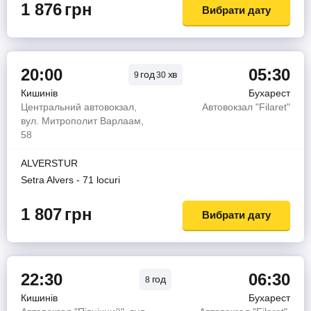
1 876
грн
Вибрати дату
20:00
05:30
год
хв
9
30
Кишинів
Бухарест
Центральний автовокзал,
Автовокзал "Filaret"
вул. Митрополит Варлаам,
58
ALVERSTUR
Setra Alvers - 71 locuri
1 807
грн
Вибрати дату
22:30
06:30
год
8
Кишинів
Бухарест