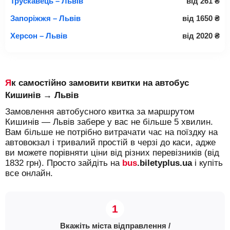
Трускавець – Львів
від
261
₴
Запоріжжя – Львів
від
1650
₴
Херсон – Львів
від
2020
₴
Як самостійно замовити квитки на автобус
Кишинів → Львів
Замовлення автобусного квитка за маршрутом
Кишинів — Львів забере у вас не більше 5 хвилин.
Вам більше не потрібно витрачати час на поїздку на
автовокзал і тривалий простій в черзі до каси, адже
ви можете порівняти ціни від різних перевізників (від
1832 грн). Просто зайдіть на
bus
.biletyplus.ua
і купіть
все онлайн.
Вкажіть міста відправлення /