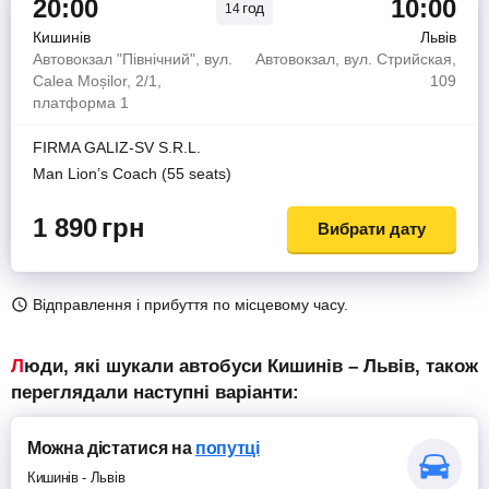
20:00
10:00
год
14
Кишинів
Львів
Автовокзал "Північний", вул.
Автовокзал, вул. Стрийская,
Calea Moșilor, 2/1,
109
платформа 1
FIRMA GALIZ-SV S.R.L.
Man Lion’s Coach (55 seats)
1 890
грн
Вибрати дату
Відправлення і прибуття по місцевому часу.
Люди, які шукали автобуси Кишинів – Львів, також
переглядали наступні варіанти:
Можна дістатися
на
попутці
Кишинів
-
Львів