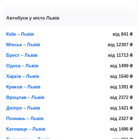
Автобуси у місто Львів
Київ – Львів
від
841
₴
Мінськ – Львів
від
12307
₴
Брест – Львів
від
11713
₴
Одеса – Львів
від
1499
₴
Харків – Львів
від
1540
₴
Краков – Львів
від
1391
₴
Вроцлав – Львів
від
2372
₴
Дніпро – Львів
від
1421
₴
Познань – Львів
від
2327
₴
Катовице – Львів
від
1496
₴