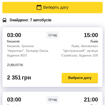
Виберіть дату
Знайдено: 7 автобусів
03:00
15:00
год
12
Кишинів
Львів
Кишинів, Зупинка
Львів, Автовокзал
"Аеропорт", бульвар Dacia;
"Центральний", вулиця
будинок 80/3
Стрийська; будинок 109
ZUBUSTIK
2 351
грн
Вибрати дату
03:00
21:00
год
18