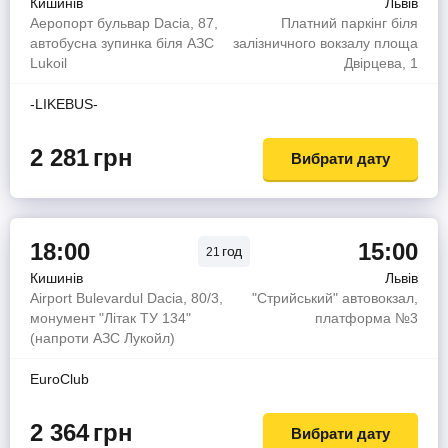
Кишинів
Львів
Аеропорт бульвар Dacia, 87,
Платний паркінг біля
автобусна зупинка біля АЗС
залізничного вокзалу площа
Lukoil
Двірцева, 1
-LIKEBUS-
2 281
грн
Вибрати дату
18:00
15:00
год
21
Кишинів
Львів
Airport Bulevardul Dacia, 80/3,
"Стрийський" автовокзал,
монумент "Літак ТУ 134"
платформа №3
(напроти АЗС Лукойл)
EuroClub
2 364
грн
Вибрати дату