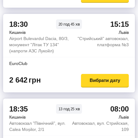
18:30
15:15
год
хв
20
45
Кишинів
Львів
Airport Bulevardul Dacia, 80/3,
"Стрийський" автовокзал,
монумент "Літак ТУ 134"
платформа №3
(напроти АЗС Лукойл)
EuroClub
2 642
грн
Вибрати дату
18:35
08:00
год
хв
13
25
Кишинів
Львів
Автовокзал "Північний", вул.
Автовокзал, вул. Стрийская,
Calea Moșilor, 2/1
109