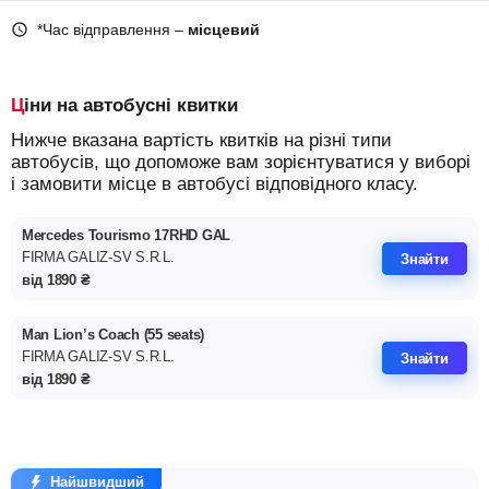
*Час відправлення –
місцевий
Ціни на автобусні квитки
Нижче вказана вартість квитків на різні типи
автобусів, що допоможе вам зорієнтуватися у виборі
і замовити місце в автобусі відповідного класу.
Mercedes Tourismo 17RHD GAL
FIRMA GALIZ-SV S.R.L.
Знайти
від
1890
₴
Man Lion’s Coach (55 seats)
FIRMA GALIZ-SV S.R.L.
Знайти
від
1890
₴
Найшвидший