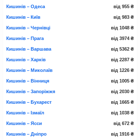
Кишинів – Одеса
від
955
₴
Кишинів – Київ
від
983
₴
Кишинів – Чернівці
від
1048
₴
Кишинів – Прага
від
3974
₴
Кишинів – Варшава
від
5362
₴
Кишинів – Харків
від
2287
₴
Кишинів – Миколаїв
від
1226
₴
Кишинів – Вінниця
від
1005
₴
Кишинів – Запоріжжя
від
2030
₴
Кишинів – Бухарест
від
1665
₴
Кишинів – Ізмаїл
від
1038
₴
Кишинів – Ясси
від
672
₴
Кишинів – Дніпро
від
1916
₴