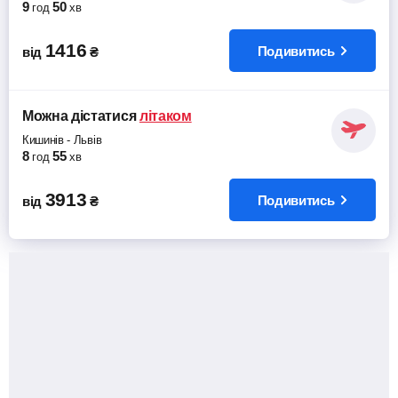
9
50
год
хв
1416
Подивитись
від
₴
Можна дістатися
літаком
Кишинів
-
Львів
8
55
год
хв
3913
Подивитись
від
₴