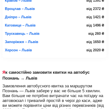
Краков – Львів
від
1391
₴
Вроцлав – Львів
від
2372
₴
Дніпро – Львів
від
1421
₴
Катовице – Львів
від
1496
₴
Трускавець – Львів
від
260
₴
Запоріжжя – Львів
від
1650
₴
Херсон – Львів
від
2020
₴
Як самостійно замовити квитки на автобус
Познань → Львів
Замовлення автобусного квитка за маршрутом
Познань — Львів забере у вас не більше 5 хвилин.
Вам більше не потрібно витрачати час на поїздку на
автовокзал і тривалий простій в черзі до каси, адже
ви можете порівняти ціни від різних перевізників (від