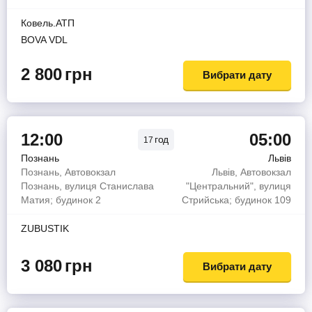
Ковель.АТП
BOVA VDL
2 800
грн
Вибрати дату
12:00
05:00
год
17
Познань
Львів
Познань, Автовокзал
Львів, Автовокзал
Познань, вулиця Станислава
"Центральний", вулиця
Матия; будинок 2
Стрийська; будинок 109
ZUBUSTIK
3 080
грн
Вибрати дату