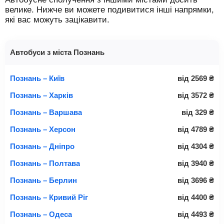
велике. Нижче ви можете подивитися інші напрямки,
які вас можуть зацікавити.
Автобуси з міста Познань
Познань – Київ
від
2569
₴
Познань – Харків
від
3572
₴
Познань – Варшава
від
329
₴
Познань – Херсон
від
4789
₴
Познань – Дніпро
від
4304
₴
Познань – Полтава
від
3940
₴
Познань – Берлин
від
3696
₴
Познань – Кривий Ріг
від
4400
₴
Познань – Одеса
від
4493
₴