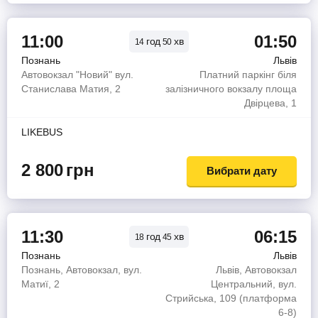
11:00
01:50
год
хв
14
50
Познань
Львів
Автовокзал "Новий" вул.
Платний паркінг біля
Станислава Матия, 2
залізничного вокзалу площа
Двірцева, 1
LIKEBUS
2 800
грн
Вибрати дату
11:30
06:15
год
хв
18
45
Познань
Львів
Познань, Автовокзал, вул.
Львів, Автовокзал
Матиї, 2
Центральний, вул.
Стрийська, 109 (платформа
6-8)