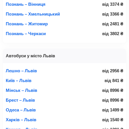
Познань – Вінниця
від
3374
₴
Познань – Хмельницький
від
3366
₴
Познань – Житомир
від
2481
₴
Познань – Черкаси
від
3802
₴
Автобуси у місто Львів
Лешно – Львів
від
2956
₴
Київ – Львів
від
841
₴
Мінськ – Львів
від
8996
₴
Брест – Львів
від
8996
₴
Одеса – Львів
від
1499
₴
Харків – Львів
від
1540
₴