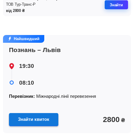
ТОВ Тур-Транс-Р
Знайти
від
2800
₴
Найшвидший
Познань – Львів
19:30
08:10
Перевізник:
Мiжнароднi лiнiї перевезення
2800
Знайти квиток
₴