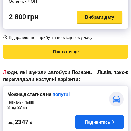
Остапчук ФОП
2 800
грн
Вибрати дату
Відправлення і прибуття по місцевому часу.
Показати ще
Люди, які шукали автобуси Познань – Львів, також
переглядали наступні варіанти:
Можна дістатися
на
попутці
Познань
-
Львів
8
37
год
хв
2347
Подивитись
від
₴