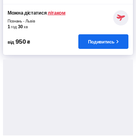
Можна дістатися
літаком
Познань
-
Львів
1
30
год
хв
950
Подивитись
від
₴