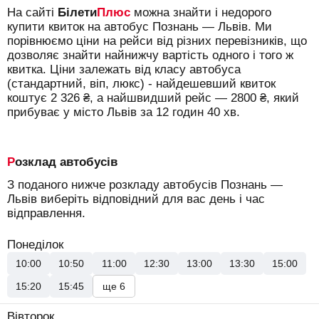
На сайті
Білети
Плюс
можна знайти і недорого
купити квиток на автобус Познань — Львів.
Ми
порівнюємо ціни на рейси від різних перевізників, що
дозволяє знайти найнижчу вартість одного і того ж
квитка. Ціни залежать від класу автобуса
(стандартний, віп, люкс) - найдешевший квиток
коштує
2 326
₴
, а найшвидший рейс —
2800
₴
, який
прибуває у місто Львів за 12 годин 40 хв.
Розклад автобусів
З поданого нижче розкладу автобусів Познань —
Львів виберіть відповідний для вас день і час
відправлення.
Понеділок
10:00
10:50
11:00
12:30
13:00
13:30
15:00
15:20
15:45
ще 6
Вівторок