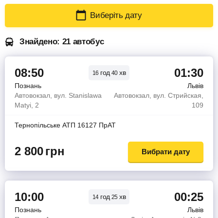
Виберіть дату
Знайдено: 21 автобус
08:50
01:30
год
хв
16
40
Познань
Львів
Автовокзал, вул. Stanislawa
Автовокзал, вул. Стрийская,
Matyi, 2
109
Тернопiльське АТП 16127 ПрАТ
2 800
грн
Вибрати дату
10:00
00:25
год
хв
14
25
Познань
Львів