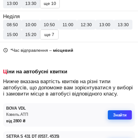
13:00
13:30
ще 10
Неділя
08:50
10:00
10:50
11:00
12:30
13:00
13:30
15:00
15:20
ще 7
*Час відправлення –
місцевий
Ціни на автобусні квитки
Нижче вказана вартість квитків на різні типи
автобусів, що допоможе вам зорієнтуватися у виборі
і замовити місце в автобусі відповідного класу.
BOVA VDL
Ковель.АТП
Знайти
від
2800
₴
SETRA S 431 DT (0537, 4535)