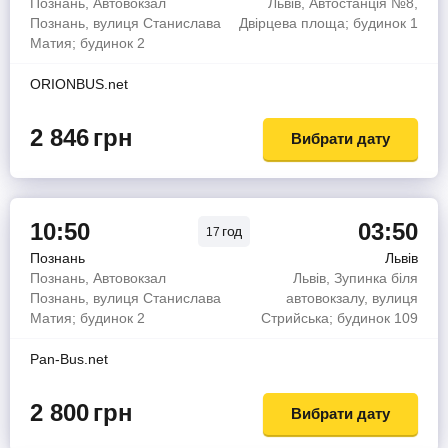
Познань, Автовокзал
Львів, Автостанція №8,
Познань, вулиця Станислава
Двірцева площа; будинок 1
Матия; будинок 2
ORIONBUS.net
2 846
грн
Вибрати дату
10:50
03:50
год
17
Познань
Львів
Познань, Автовокзал
Львів, Зупинка біля
Познань, вулиця Станислава
автовокзалу, вулиця
Матия; будинок 2
Стрийська; будинок 109
Pan-Bus.net
2 800
грн
Вибрати дату