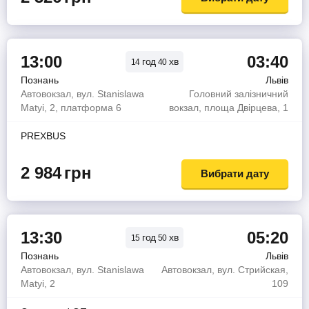
13:00
03:40
год
хв
14
40
Познань
Львів
Автовокзал, вул. Stanislawa
Головний залізничний
Matyi, 2, платформа 6
вокзал, площа Двірцева, 1
PREXBUS
2 984
грн
Вибрати дату
13:30
05:20
год
хв
15
50
Познань
Львів
Автовокзал, вул. Stanislawa
Автовокзал, вул. Стрийская,
Matyi, 2
109