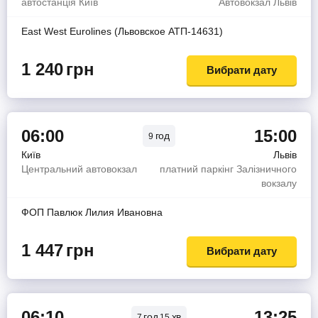
автостанція Київ
Автовокзал Львів
East West Eurolines (Львовское АТП-14631)
1 240
грн
Вибрати дату
06:00
15:00
год
9
Київ
Львів
Центральний автовокзал
платний паркінг Залізничного
вокзалу
ФОП Павлюк Лилия Ивановна
1 447
грн
Вибрати дату
06:10
13:25
год
хв
7
15