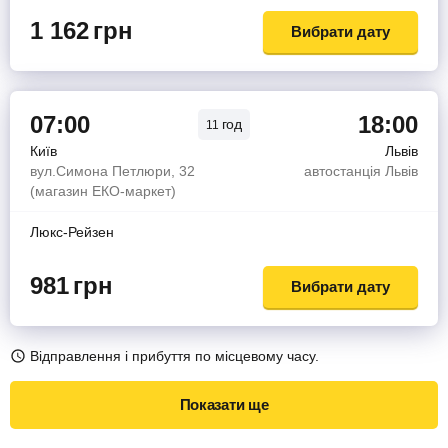
1 162
грн
Вибрати дату
07:00
18:00
год
11
Київ
Львів
вул.Симона Петлюри, 32
автостанція Львів
(магазин ЕКО-маркет)
Люкс-Рейзен
981
грн
Вибрати дату
Відправлення і прибуття по місцевому часу.
Показати ще