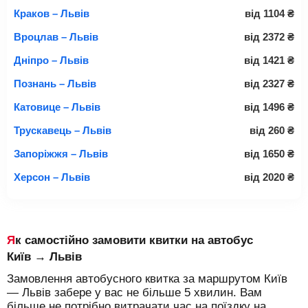
Краков – Львів
від
1104
₴
Вроцлав – Львів
від
2372
₴
Дніпро – Львів
від
1421
₴
Познань – Львів
від
2327
₴
Катовице – Львів
від
1496
₴
Трускавець – Львів
від
260
₴
Запоріжжя – Львів
від
1650
₴
Херсон – Львів
від
2020
₴
Як самостійно замовити квитки на автобус
Київ → Львів
Замовлення автобусного квитка за маршрутом Київ
— Львів забере у вас не більше 5 хвилин. Вам
більше не потрібно витрачати час на поїздку на