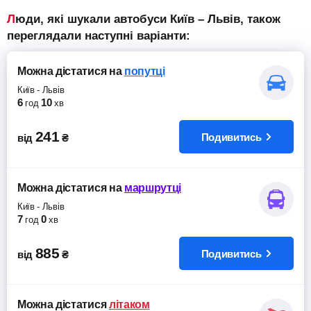
Люди, які шукали автобуси Київ – Львів, також
переглядали наступні варіанти:
Можна дістатися
на
попутці
Київ
-
Львів
6
10
год
хв
241
Подивитись
від
₴
Можна дістатися
на
маршрутці
Київ
-
Львів
7
0
год
хв
885
Подивитись
від
₴
Можна дістатися
літаком