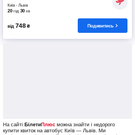
Київ
-
Львів
20
30
год
хв
748
Подивитись
від
₴
На сайті
Білети
Плюс
можна знайти і недорого
купити квиток на автобус Київ — Львів.
Ми