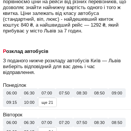
порівнюємо ціни на рейси від різних перевізників, що
дозволяє знайти найнижчу вартість одного і того ж
квитка. Ціни залежать від класу автобуса
(стандартний, віп, люкс) - найдешевший квиток
коштує
840
₴
, а найшвидший рейс —
1292
₴
, який
прибуває у місто Львів за 7 годин.
Розклад автобусів
З поданого нижче розкладу автобусів Київ — Львів
виберіть відповідний для вас день і час
відправлення.
Понеділок
06:00
06:30
07:00
07:50
08:30
08:50
09:00
09:15
10:00
ще 21
Вівторок
06:00
06:30
07:00
07:20
07:50
08:30
08:50