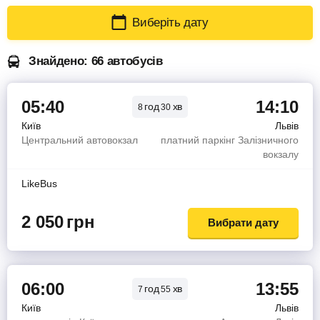
Виберіть дату
Знайдено: 66 автобусів
05:40
14:10
год
хв
8
30
Київ
Львів
Центральний автовокзал
платний паркінг Залізничного
вокзалу
LikeBus
2 050
грн
Вибрати дату
06:00
13:55
год
хв
7
55
Київ
Львів