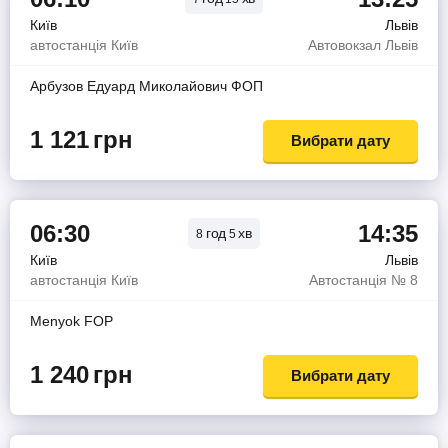
Київ
Львів
автостанція Київ
Автовокзал Львів
Арбузов Едуард Миколайович ФОП
1 121
грн
Вибрати дату
06:30
14:35
год
хв
8
5
Київ
Львів
автостанція Київ
Автостанція № 8
Menyok FOP
1 240
грн
Вибрати дату