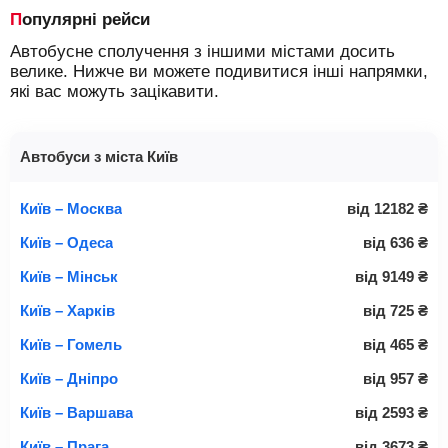
Популярні рейси
Автобусне сполучення з іншими містами досить
велике. Нижче ви можете подивитися інші напрямки,
які вас можуть зацікавити.
Автобуси з міста Київ
Київ – Москва
від
12182
₴
Київ – Одеса
від
636
₴
Київ – Мінськ
від
9149
₴
Київ – Харків
від
725
₴
Київ – Гомель
від
465
₴
Київ – Дніпро
від
957
₴
Київ – Варшава
від
2593
₴
Київ – Прага
від
3673
₴