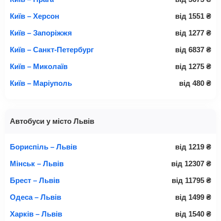
Київ – Херсон
від
1551
₴
Київ – Запоріжжя
від
1277
₴
Київ – Санкт-Петербург
від
6837
₴
Київ – Миколаїв
від
1275
₴
Київ – Маріуполь
від
480
₴
Автобуси у місто Львів
Бориспіль – Львів
від
1219
₴
Мінськ – Львів
від
12307
₴
Брест – Львів
від
11795
₴
Одеса – Львів
від
1499
₴
Харків – Львів
від
1540
₴