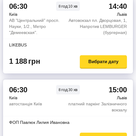
06:30
14:40
год
хв
8
10
Київ
Львів
АВ "Центральний" просп.
Автовокзал пл. Дворцовая, 1,
Науки, 1/2., Метро
Напротив LEMBURGER
"Демеевская".
(бургерная)
LIKEBUS
1 188
грн
Вибрати дату
06:30
15:00
год
хв
8
30
Київ
Львів
автостанція Київ
платний паркінг Залізничного
вокзалу
ФОП Павлюк Лилия Ивановна