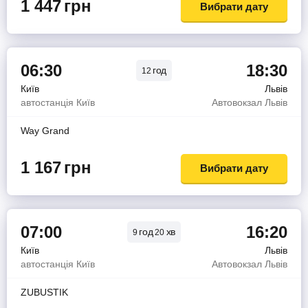
1 447
грн
Вибрати дату
06:30
18:30
год
12
Київ
Львів
автостанція Київ
Автовокзал Львів
Way Grand
1 167
грн
Вибрати дату
07:00
16:20
год
хв
9
20
Київ
Львів
автостанція Київ
Автовокзал Львів
ZUBUSTIK