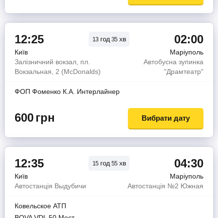
12:25
02:00
год
хв
13
35
Київ
Маріуполь
Залізничний вокзал, пл.
Автобусна зупинка
Вокзальная, 2 (McDonalds)
"Драмтеатр"
ФОП Фоменко К.А. Интерлайнер
600
грн
Вибрати дату
12:35
04:30
год
хв
15
55
Київ
Маріуполь
Автостанція Выдубичи
Автостанція №2 Южная
Ковельское АТП
BOVA VDL 50 Мест