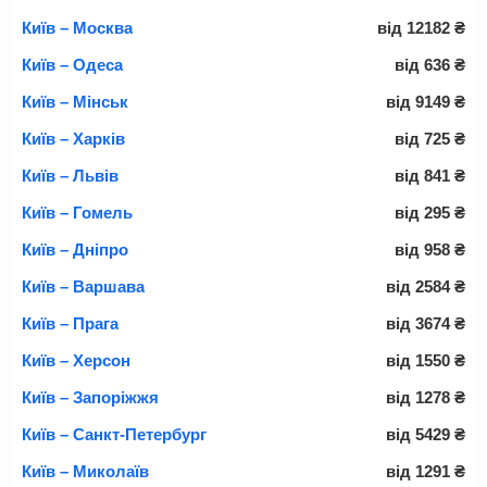
Київ – Москва
від
12182
₴
Київ – Одеса
від
636
₴
Київ – Мінськ
від
9149
₴
Київ – Харків
від
725
₴
Київ – Львів
від
841
₴
Київ – Гомель
від
295
₴
Київ – Дніпро
від
958
₴
Київ – Варшава
від
2584
₴
Київ – Прага
від
3674
₴
Київ – Херсон
від
1550
₴
Київ – Запоріжжя
від
1278
₴
Київ – Санкт-Петербург
від
5429
₴
Київ – Миколаїв
від
1291
₴