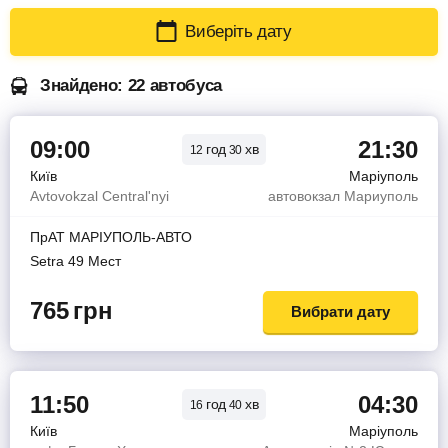
Виберіть дату
Знайдено: 22 автобуса
09:00
21:30
год
хв
12
30
Київ
Маріуполь
Avtovokzal Central'nyi
автовокзал Мариуполь
ПрАТ МАРІУПОЛЬ-АВТО
Setra 49 Мест
765
грн
Вибрати дату
11:50
04:30
год
хв
16
40
Київ
Маріуполь