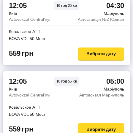
12:05
04:30
год
хв
16
25
Київ
Маріуполь
Avtovokzal Central'nyi
Автостанція №2 Южная
Ковельское АТП
BOVA VDL 50 Мест
559
грн
Вибрати дату
12:05
05:00
год
хв
16
55
Київ
Маріуполь
Avtovokzal Central'nyi
Автовокзал Мариуполь
Ковельское АТП
BOVA VDL 50 Мест
559
грн
Вибрати дату