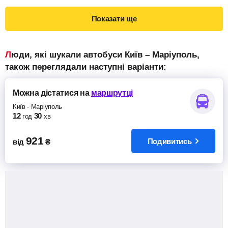
Показати ще
Люди, які шукали автобуси Київ – Маріуполь,
також переглядали наступні варіанти:
Можна дістатися
на
маршрутці
Київ
-
Маріуполь
12
30
год
хв
921
Подивитись
від
₴