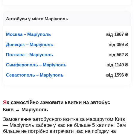
Автобуси у місто Маріуполь
Москва – Маріуполь
від
1967
₴
Донецьк – Маріуполь
від
399
₴
Полтава – Маріуполь
від
562
₴
Симферополь – Маріуполь
від
1149
₴
Севастополь – Маріуполь
від
1596
₴
Як самостійно замовити квитки на автобус
Київ → Маріуполь
Замовлення автобусного квитка за маршрутом Київ
— Маріуполь забере у вас не більше 5 хвилин. Вам
більше не потрібно витрачати час на поїздку на