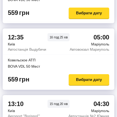
559
грн
Вибрати дату
12:35
05:00
год
хв
16
25
Київ
Маріуполь
Автостанція Выдубичи
Автовокзал Мариуполь
Ковельское АТП
BOVA VDL 50 Мест
559
грн
Вибрати дату
13:10
04:30
год
хв
15
20
Київ
Маріуполь
Aeroport "Borispol'"
Автостанція №2 Южная