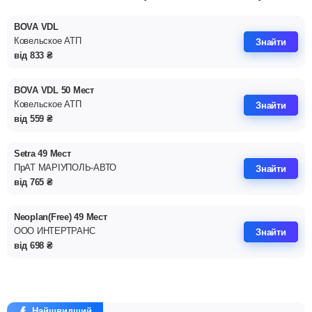
BOVA VDL
Ковельское АТП
Знайти
від
833
₴
BOVA VDL 50 Мест
Ковельское АТП
Знайти
від
559
₴
Setra 49 Мест
ПрАТ МАРІУПОЛЬ-АВТО
Знайти
від
765
₴
Neoplan(Free) 49 Мест
ООО ИНТЕРТРАНС
Знайти
від
698
₴
Найшвидший