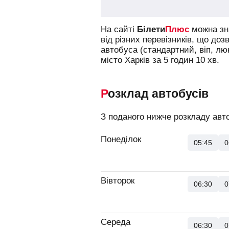
На сайті
Білети
Плюс
можна зна
від різних перевізників, що доз
автобуса (стандартний, віп, л
місто Харків за 5 годин 10 хв.
Розклад автобусів
З поданого нижче розкладу авто
Понеділок
05:45
0
Вівторок
06:30
0
Середа
06:30
0