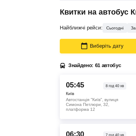
Квитки на автобус К
Найближчі рейси:
Сьогодні
За
Виберіть дату
Знайдено: 61 автобус
05:45
8
год
40
хв
Київ
Автостанція "Київ", вулиця
Симона Петлюри, 32,
платформа 12
06:30
7
год
40
хв