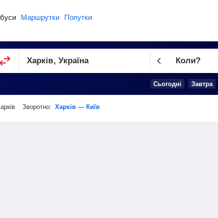
буси
Маршрутки
Попутки
Коли?
Cьогодні
Завтра
Харків
Зворотно:
Харків — Київ