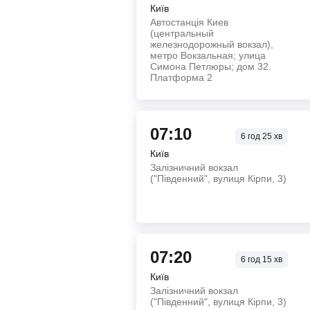
Київ
Автостанція Киев
(центральный
железнодорожный вокзал),
метро Вокзальная; улица
Симона Петлюры; дом 32.
Платформа 2
07:10
6
год
25
хв
Київ
Залізничний вокзал
("Південний", вулиця Кірпи, 3)
07:20
6
год
15
хв
Київ
Залізничний вокзал
("Південний", вулиця Кірпи, 3)