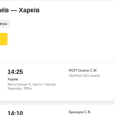
иїв — Харків
втра
14:25
ФОП Осипа С.М.
VanHool (53 seats)
Харків
Автостанція 6, просп. Героїв
Харкова, 299а
14:10
Бринцов С.В.