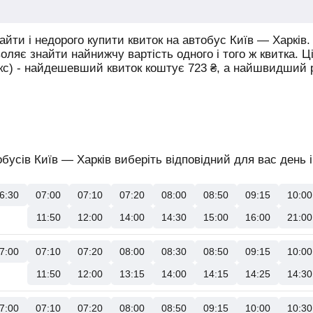
йти і недорого купити квиток на автобус Київ — Харків.
воляє знайти найнижчу вартість одного і того ж квитка. Ц
юкс) - найдешевший квиток коштує
723
₴
, а найшвидший
бусів Київ — Харків виберіть відповідний для вас день і
6:30
07:00
07:10
07:20
08:00
08:50
09:15
10:00
11:50
12:00
14:00
14:30
15:00
16:00
21:00
7:00
07:10
07:20
08:00
08:30
08:50
09:15
10:00
11:50
12:00
13:15
14:00
14:15
14:25
14:30
7:00
07:10
07:20
08:00
08:50
09:15
10:00
10:30