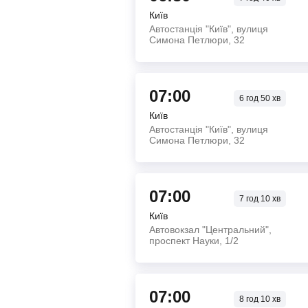
Київ
Автостанція "Київ", вулиця
Симона Петлюри, 32
07:00
6
год
50
хв
Київ
Автостанція "Київ", вулиця
Симона Петлюри, 32
07:00
7
год
10
хв
Київ
Автовокзал "Центральний",
проспект Науки, 1/2
07:00
8
год
10
хв