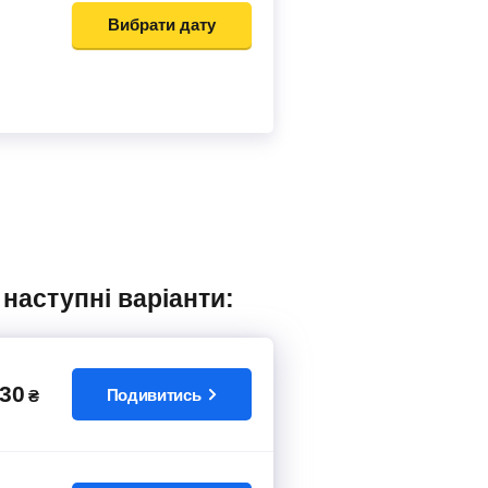
Вибрати дату
 наступні варіанти:
30
Подивитись
₴