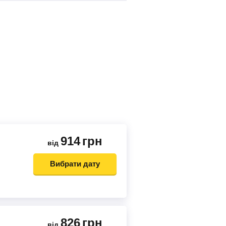
914
грн
від
Вибрати дату
826
грн
від