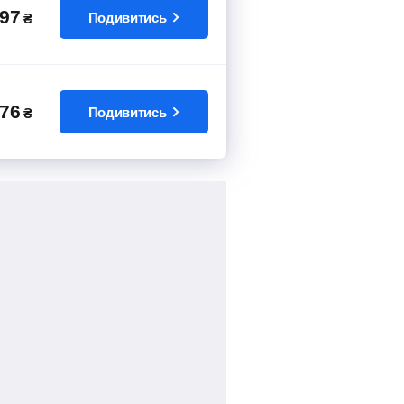
97
Подивитись
₴
76
Подивитись
₴