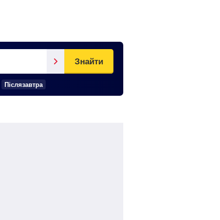
Знайти
Післязавтра