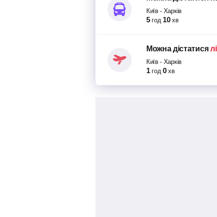
Київ
-
Харків
5
10
год
хв
Можна дістатися
л
Київ
-
Харків
1
0
год
хв