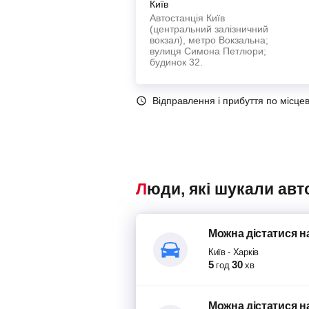
Київ
Автостанція Київ
(центральний залізничний
вокзал), метро Вокзальна;
вулиця Симона Петлюри;
будинок 32.
Відправлення і прибуття по місце
Люди, які шукали авт
Можна дістатися
н
Київ
-
Харків
5
30
год
хв
Можна дістатися
н