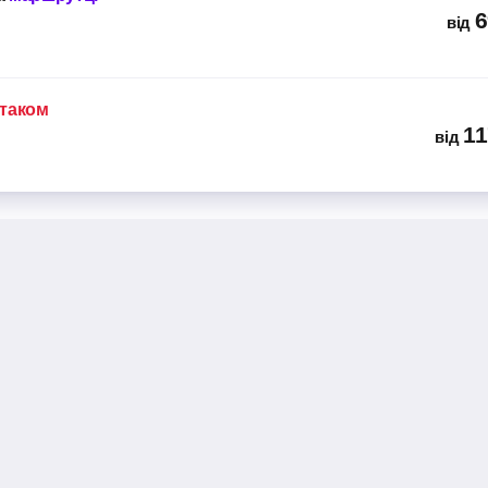
6
від
ітаком
11
від