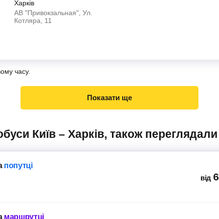
Харків
АВ "Привокзальная", Ул.
Котляра, 11
вому часу.
Показати ще
обуси Київ – Харків, також переглядали
а
попутці
6
від
а
маршрутці