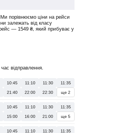
Ми порівнюємо ціни на рейси
іни залежать від класу
 рейс —
1549
₴
, який прибуває у
 час відправлення.
10:45
11:10
11:30
11:35
21:40
22:00
22:30
ще 2
10:45
11:10
11:30
11:35
15:00
16:00
21:00
ще 5
10:45
11:10
11:30
11:35