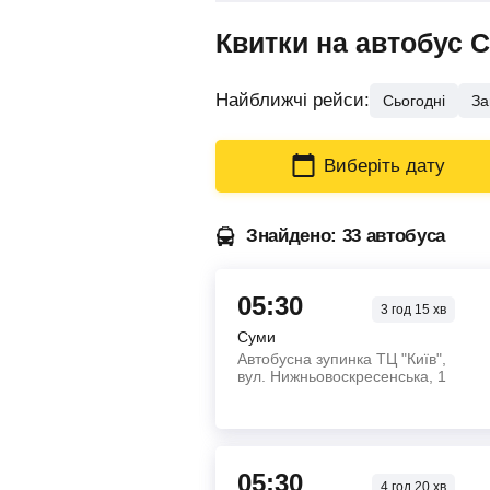
Квитки на автобус 
Найближчі рейси:
Сьогодні
За
Виберіть дату
Знайдено: 33 автобуса
05:30
3
год
15
хв
Суми
Автобусна зупинка ТЦ "Київ",
вул. Нижньовоскресенська, 1
05:30
4
год
20
хв