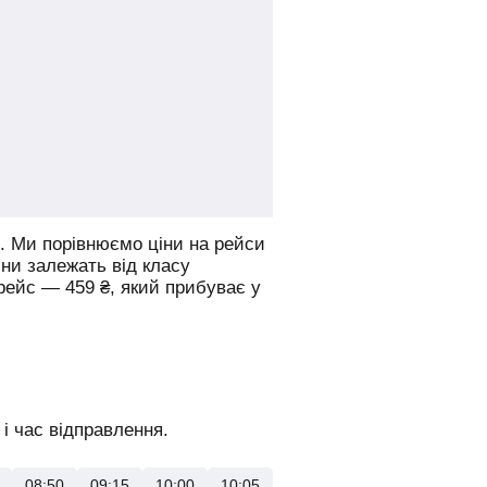
.
Ми порівнюємо ціни на рейси
іни залежать від класу
 рейс —
459
₴
, який прибуває у
і час відправлення.
08:50
09:15
10:00
10:05