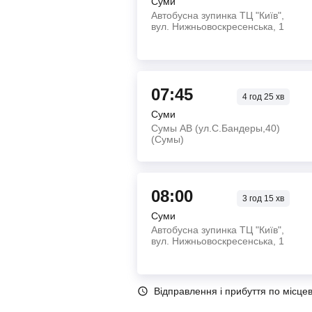
Суми
Автобусна зупинка ТЦ "Київ",
вул. Нижньовоскресенська, 1
07:45
4
год
25
хв
Суми
Сумы АВ (ул.С.Бандеры,40)
(Сумы)
08:00
3
год
15
хв
Суми
Автобусна зупинка ТЦ "Київ",
вул. Нижньовоскресенська, 1
Відправлення і прибуття по місце