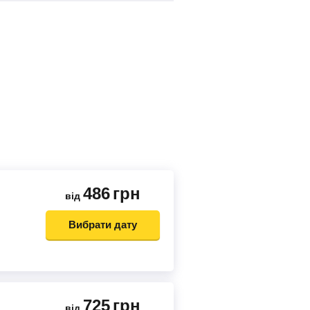
486
грн
від
Вибрати дату
725
грн
від