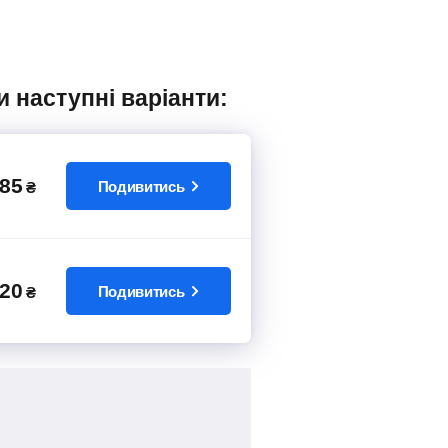
и наступні варіанти:
85
Подивитись
₴
20
Подивитись
₴