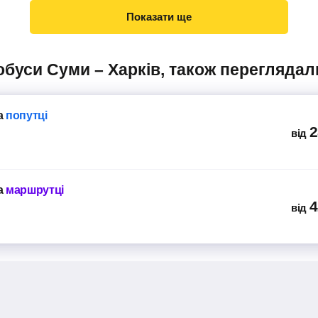
Показати ще
тобуси Суми – Харків, також переглядал
а
попутці
2
від
а
маршрутці
4
від