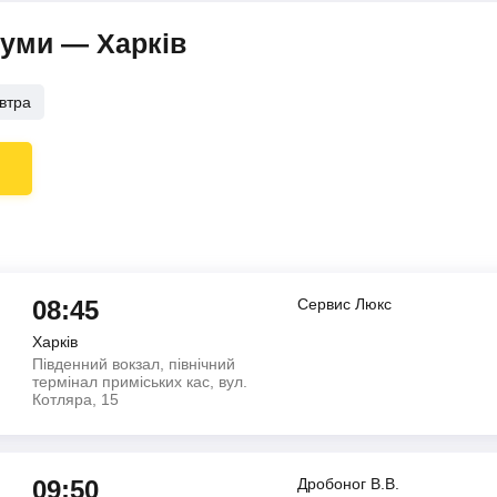
Суми — Харків
втра
08:45
Сервис Люкс
Харків
Південний вокзал, північний
термінал приміських кас, вул.
Котляра, 15
09:50
Дробоног В.В.