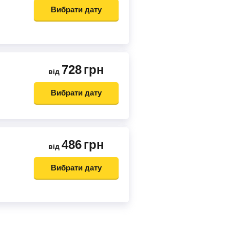
Вибрати дату
728
грн
від
Вибрати дату
486
грн
від
Вибрати дату