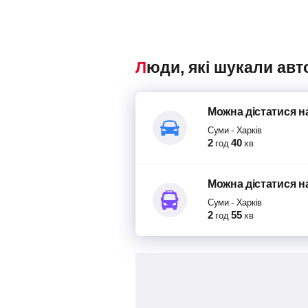
Люди, які шукали ав
Можна дістатися
н
Суми
-
Харків
2
40
год
хв
Можна дістатися
н
Суми
-
Харків
2
55
год
хв