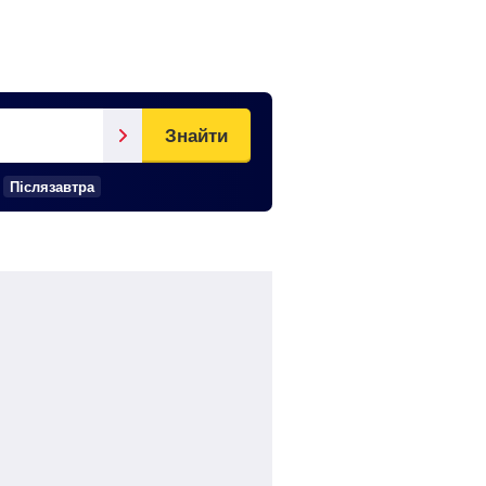
Знайти
Післязавтра