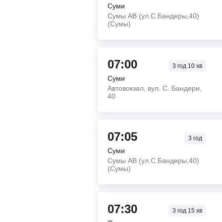
Суми
Сумы АВ (ул.С.Бандеры,40)
(Сумы)
07:00
3
год
10
хв
Суми
Автовокзал, вул. С. Бандери,
40
07:05
3
год
Суми
Сумы АВ (ул.С.Бандеры,40)
(Сумы)
07:30
3
год
15
хв