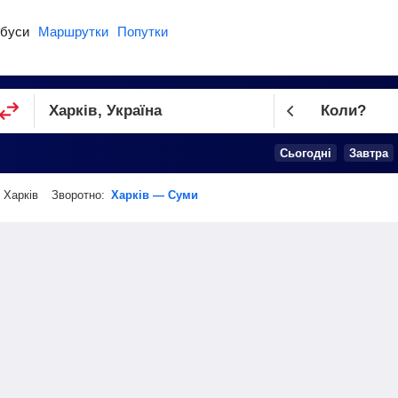
буси
Маршрутки
Попутки
Коли?
Cьогодні
Завтра
 Харків
Зворотно:
Харків — Суми