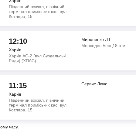
Харків
Південний вокзал, північний
термінал приміських кас, вул.
Котляра, 15
12:10
Мироненко Л.І.
Мерседес Бенц18 п.м.
Харків
Харків АС-2 (вул.Суздальські
Ряди) (ХПАС)
11:15
Сервис Люкс
Харків
Південний вокзал, північний
термінал приміських кас, вул.
Котляра, 15
вому часу.