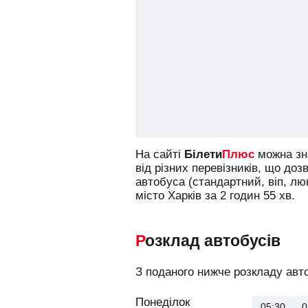
На сайті
Білети
Плюс
можна зна
від різних перевізників, що доз
автобуса (стандартний, віп, л
місто Харків за 2 годин 55 хв.
Розклад автобусів
З поданого нижче розкладу авто
Понеділок
05:30
0