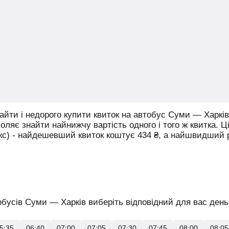
йти і недорого купити квиток на автобус Суми — Харків
воляє знайти найнижчу вартість одного і того ж квитка. Ц
юкс) - найдешевший квиток коштує
434
₴
, а найшвидший
бусів Суми — Харків виберіть відповідний для вас день 
5:35
06:40
07:00
07:05
07:30
07:45
08:00
08:05