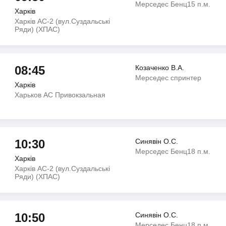
Мерседес Бенц15 п.м.
Харків
Харків АС-2 (вул.Суздальські
Ряди) (ХПАС)
08:45
Козаченко В.А.
Мерседес спринтер
Харків
Харьков АС Привокзальная
10:30
Синявiн О.С.
Мерседес Бенц18 п.м.
Харків
Харків АС-2 (вул.Суздальські
Ряди) (ХПАС)
10:50
Синявiн О.С.
Мерседес Бенц18 п.м.