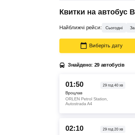
Квитки на автобус 
Найближчі рейси:
Сьогодні
За
Виберіть дату
Знайдено: 29 автобусів
01:50
29
год
40
хв
Вроцлав
ORLEN Petrol Station,
Autostrada A4
02:10
29
год
20
хв