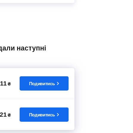
11
Подивитись
₴
21
Подивитись
₴