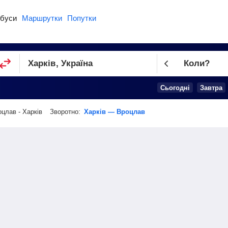
буси
Маршрутки
Попутки
Коли?
Cьогодні
Завтра
цлав - Харків
Зворотно:
Харків — Вроцлав