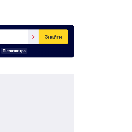
Знайти
Післязавтра