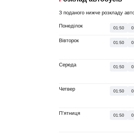
З поданого нижче розкладу авто
Понеділок
01:50
0
Вівторок
01:50
0
Середа
01:50
0
Четвер
01:50
0
П’ятниця
01:50
0