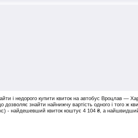
йти і недорого купити квиток на автобус Вроцлав — Хар
що дозволяє знайти найнижчу вартість одного і того ж кв
юкс) - найдешевший квиток коштує
4 104
₴
, а найшвидши