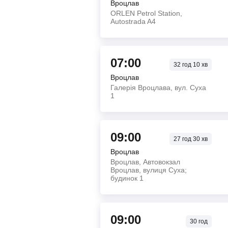
Вроцлав
ORLEN Petrol Station,
Autostrada A4
07:00
32
год
10
хв
Вроцлав
Галерія Вроцлава, вул. Суха
1
09:00
27
год
30
хв
Вроцлав
Вроцлав, Автовокзал
Вроцлав, вулиця Суха;
будинок 1
09:00
30
год