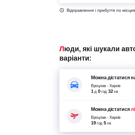
Відправлення і прибуття по місце
Люди, які шукали автобуси Вроцлав – Харків, також переглядали наступні
варіанти:
Можна дістатися
н
Вроцлав
-
Харків
1
0
32
д
год
хв
Можна дістатися
л
Вроцлав
-
Харків
19
5
год
хв