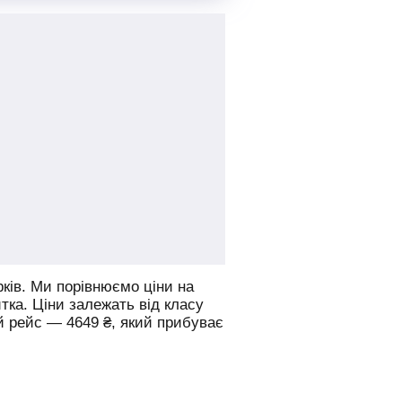
ків.
Ми порівнюємо ціни на
итка. Ціни залежать від класу
й рейс —
4649
₴
, який прибуває