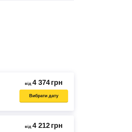
4 374
грн
від
Вибрати дату
4 212
грн
від