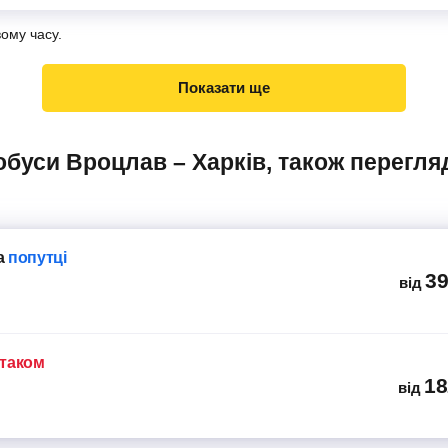
вому часу.
Показати ще
а
попутці
39
від
ітаком
18
від