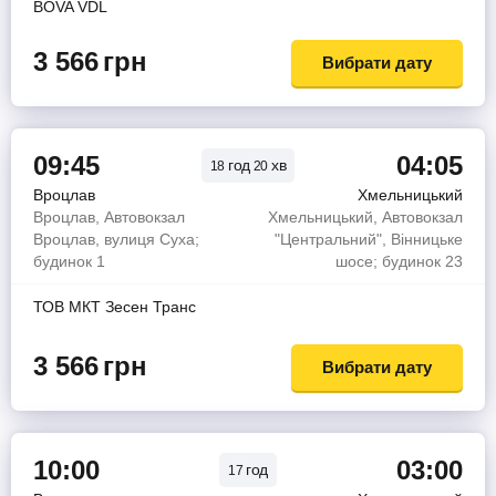
BOVA VDL
3 566
грн
Вибрати дату
09:45
04:05
год
хв
18
20
Вроцлав
Хмельницький
Вроцлав, Автовокзал
Хмельницький, Автовокзал
Вроцлав, вулиця Суха;
"Центральний", Вінницьке
будинок 1
шосе; будинок 23
ТОВ МКТ Зесен Транс
3 566
грн
Вибрати дату
10:00
03:00
год
17