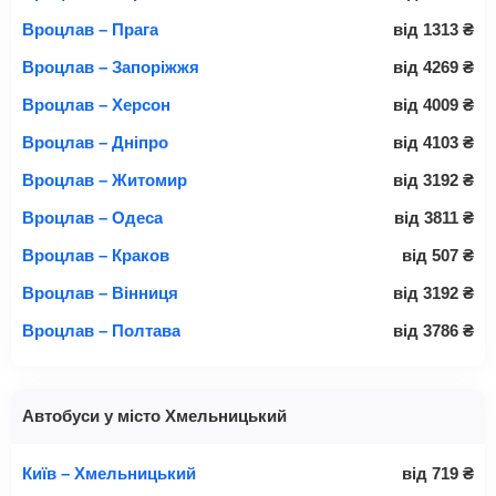
Вроцлав – Прага
від
1313
₴
Вроцлав – Запоріжжя
від
4269
₴
Вроцлав – Херсон
від
4009
₴
Вроцлав – Дніпро
від
4103
₴
Вроцлав – Житомир
від
3192
₴
Вроцлав – Одеса
від
3811
₴
Вроцлав – Краков
від
507
₴
Вроцлав – Вінниця
від
3192
₴
Вроцлав – Полтава
від
3786
₴
Автобуси у місто Хмельницький
Київ – Хмельницький
від
719
₴