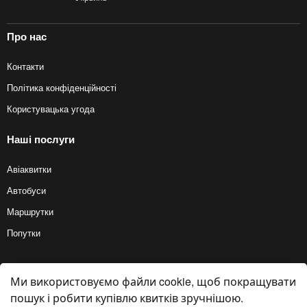
Про нас
Контакти
Політика конфіденційності
Користувацька угода
Наші послуги
Авіаквитки
Автобуси
Маршрутки
Попутки
Ми використовуємо файли cookie, щоб покращувати
© 2012 — 2026, Biletyplus, ООО «Инновэйтив Трэвел Текнолоджиз». Усі
права захищені. Купівля квитків на автобус здійснюється користувачем
пошук і робити купівлю квитків зручнішою.
самостійно на сайтах партнерів, BiletyPlus не несе відповідальності за