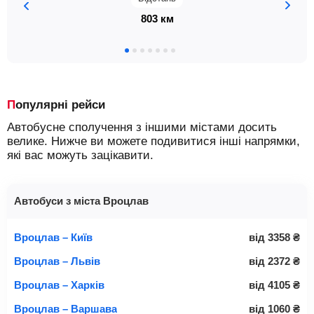
803 км
Популярні рейси
Автобусне сполучення з іншими містами досить
велике. Нижче ви можете подивитися інші напрямки,
які вас можуть зацікавити.
Автобуси з міста Вроцлав
Вроцлав – Київ
від
3358
₴
Вроцлав – Львів
від
2372
₴
Вроцлав – Харків
від
4105
₴
Вроцлав – Варшава
від
1060
₴