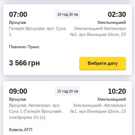
07:00
02:30
год
хв
19
30
Вроцлав
Хмельницький
Галерія Вроцлава, вул. Суха
Хмельницький Автовокзал
1
№1, вул.Вінницьке Шосе, 23
Павлюкс-Транс
3 566
грн
Вибрати дату
09:00
10:20
год
хв
25
20
Вроцлав
Хмельницький
Вроцлав, Автовокзал, вул.
Хмельницький, Автовокзал
Суха 1 (Галерія Вроцлавія,
№1, вул.Вінницьке Шосе, 23
платформа 10-11)
Ковель.АТП