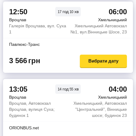
12:50
06:00
год
хв
17
10
Вроцлав
Хмельницький
Галерія Вроцлава, вул. Суха
Хмельницький Автовокзал
1
№1, вул.Вінницьке Шосе, 23
Павлюкс-Транс
3 566
грн
Вибрати дату
13:05
04:00
год
хв
14
55
Вроцлав
Хмельницький
Вроцлав, Автовокзал
Хмельницький, Автовокзал
Вроцлав, вулиця Суха;
"Центральний", Вінницьке
будинок 1
шосе; будинок 23
ORIONBUS.net