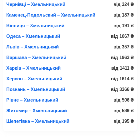
Чернівці – Хмельницький
від
324
₴
Каменец-Подольский – Хмельницький
від
187
₴
Вінниця – Хмельницький
від
191
₴
Одеса – Хмельницький
від
1067
₴
Львів – Хмельницький
від
357
₴
Варшава – Хмельницький
від
1963
₴
Харків – Хмельницький
від
1411
₴
Херсон – Хмельницький
від
1614
₴
Познань – Хмельницький
від
3366
₴
Рівне – Хмельницький
від
506
₴
Житомир – Хмельницький
від
589
₴
Шепетівка – Хмельницький
від
195
₴