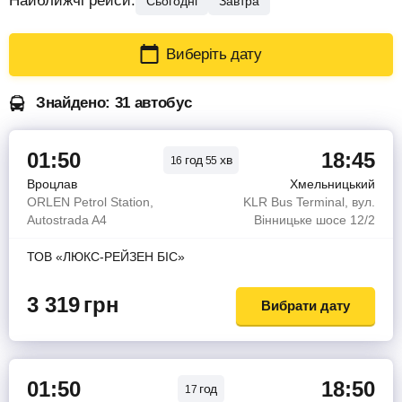
Найближчі рейси:
Сьогодні
Завтра
Виберіть дату
Знайдено: 31 автобус
01:50
18:45
год
хв
16
55
Вроцлав
Хмельницький
ORLEN Petrol Station,
KLR Bus Terminal, вул.
Autostrada A4
Вінницьке шосе 12/2
ТОВ «ЛЮКС-РЕЙЗЕН БІС»
3 319
грн
Вибрати дату
01:50
18:50
год
17