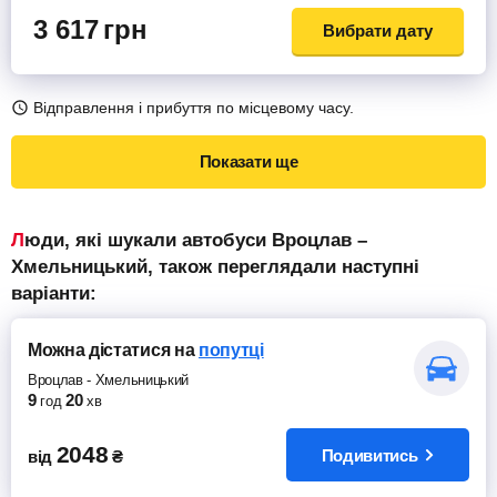
3 617
грн
Вибрати дату
Відправлення і прибуття по місцевому часу.
Показати ще
Люди, які шукали автобуси Вроцлав –
Хмельницький, також переглядали наступні
варіанти:
Можна дістатися
на
попутці
Вроцлав
-
Хмельницький
9
20
год
хв
2048
Подивитись
від
₴