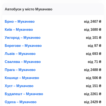
Автобуси у місто Мукачево
Брно – Мукачево
від
2407
₴
Київ – Мукачево
від
1680
₴
Ужгород – Мукачево
від
101
₴
Берегове – Мукачево
від
97
₴
Львів – Мукачево
від
693
₴
Свалява – Мукачево
від
71
₴
Прага – Мукачево
від
2488
₴
Кошице – Мукачево
від
506
₴
Хуст – Мукачево
від
151
₴
Будапешт – Мукачево
від
2261
₴
Одеса – Мукачево
від
2429
₴