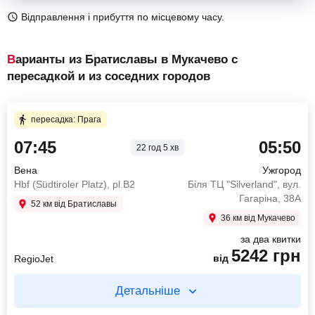
Відправлення і прибуття по місцевому часу.
Варианты из Братиславы в Мукачево с
пересадкой и из соседних городов
пересадка: Прага
07:45
05:50
22 год 5 хв
Вена
Ужгород
Hbf (Südtiroler Platz), pl.B2
Біля ТЦ "Silverland", вул.
Гагаріна, 38А
52 км від Братиславы
36 км від Мукачево
за два квитки
5242
грн
від
RegioJet
Детальніше