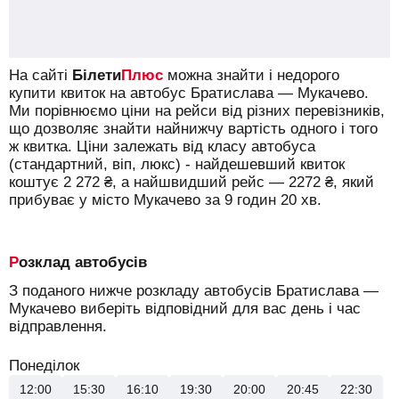
Павлюкс-Транс
Знайти квиток
На сайті
Білети
Плюс
можна знайти і недорого
купити квиток на автобус Братислава — Мукачево.
Ми порівнюємо ціни на рейси від різних перевізників,
що дозволяє знайти найнижчу вартість одного і того
ж квитка. Ціни залежать від класу автобуса
(стандартний, віп, люкс) - найдешевший квиток
коштує
2 272
₴
, а найшвидший рейс —
2272
₴
, який
прибуває у місто Мукачево за 9 годин 20 хв.
Розклад автобусів
З поданого нижче розкладу автобусів Братислава —
Мукачево виберіть відповідний для вас день і час
відправлення.
Понеділок
12:00
15:30
16:10
19:30
20:00
20:45
22:30