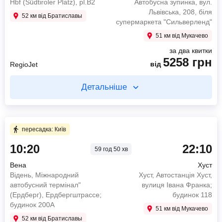
Hbf (Südtiroler Platz), pl.B2
Автобусна зупинка, вул.
Біля ТЦ "Silverland", вул. Гагаріна, 38А
ÚAN Florenc
Львівська, 208, біля
52 км від Братиславы
PORTAS BUS
супермаркета "Сильверленд"
951
грн
4291
грн
від
від
RegioJet
Setra (53 seats)
51 км від Мукачево
за два квитки
Знайти квиток
Знайти квиток
5258
грн
від
RegioJet
пересадка: Прага 23 год
Детальніше
17 год 30 хв в дорозі
Купуйте два квитки окремо
4 год 45 хв в дорозі
11:30
Прага
пересадка: Київ
Автовокзал "Флоренц", платформа 14
10:20
22:10
05:00
Свалява
59 год 50 хв
07:45
Вена
АЗС "Маркет", E471
Hbf (Südtiroler Platz), pl.B2
Вена
Хуст
12:30
Прага
4825
грн
Відень, Міжнародний
Хуст, Автостанція Хуст,
від
ÚAN Florenc
SS Bus
автобусний термінал"
вулиця Івана Франка;
(Ердберг), Ердбергштрассе;
будинок 118
951
грн
від
RegioJet
Знайти квиток
будинок 200А
51 км від Мукачево
52 км від Братиславы