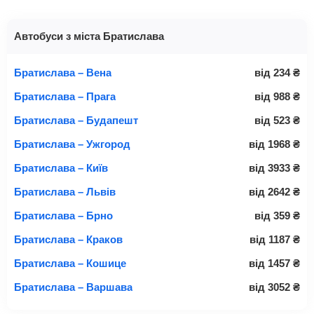
Автобуси з міста Братислава
Братислава – Вена
від
234
₴
Братислава – Прага
від
988
₴
Братислава – Будапешт
від
523
₴
Братислава – Ужгород
від
1968
₴
Братислава – Київ
від
3933
₴
Братислава – Львів
від
2642
₴
Братислава – Брно
від
359
₴
Братислава – Краков
від
1187
₴
Братислава – Кошице
від
1457
₴
Братислава – Варшава
від
3052
₴