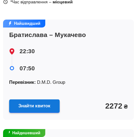
*Час відправлення –
місцевий
Найшвидший
Братислава – Мукачево
22:30
07:50
Перевізник:
D.M.D. Group
2272
Знайти квиток
₴
Найдешевший