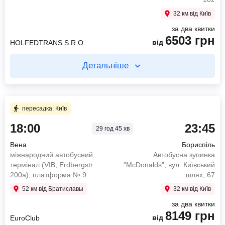
дом 3
32 км від Київ
5266
грн
від
ZUBUSTIK
за два квитки
6503
грн
від
HOLFEDTRANS S.R.O.
Знайти квиток
Детальніше
пересадка: Київ 22 год 35 хв
Купуйте два квитки окремо
1 год 15 хв в дорозі
27 год 40 хв в дорозі
пересадка: Київ
18:00
23:45
14:30
Київ
29 год 45 хв
18:00
Вена
Київ, Автостанція Київ (центральний
Station, Erdbergstraße 200A
Вена
Бориспіль
залізничний вокзал), метро Вокзальна; вулиця
21:40
Київ
міжнародний автобусний
Автобусна зупинка
Симона Петлюри; будинок 32
АС-ЗЛВ, вул. Симона Петлюри, 32
термінал (VIB, Erdbergstr.
"McDonalds", вул. Київський
15:45
Бориспіль
200а), платформа № 9
шлях, 67
5977
грн
Бориспіль, Зупинка "McDonald's" (паркінг),
від
HOLFEDTRANS S.R.O.
вулиця Київський Шлях; будинок 67
52 км від Братиславы
32 км від Київ
428
за два квитки
грн
Знайти квиток
від
ZUBUSTIK
8149
грн
від
EuroClub