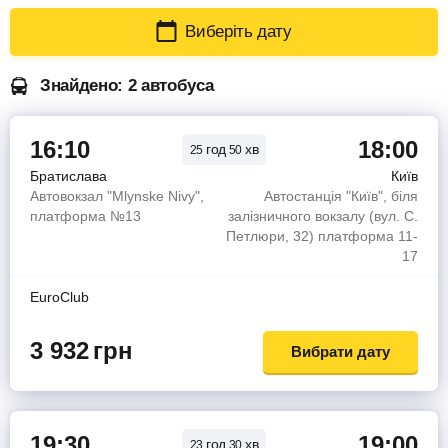
Виберіть дату
Знайдено: 2 автобуса
16:10
18:00
год
хв
25
50
Братислава
Київ
Автовокзал "Mlynske Nivy",
Автостанція "Київ", біля
платформа №13
залізничного вокзалу (вул. С.
Петлюри, 32) платформа 11-
17
EuroClub
3 932
грн
Вибрати дату
19:30
19:00
год
хв
23
30