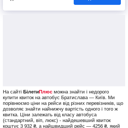
45 хв в дорозі
23:00
Київ
Автостанція "Київ", вулиця Симона Петлюри,
32, платформа № 21
23:45
Бориспіль
Автобусна зупинка "McDonalds", вул. Київський
шлях, 67
355
грн
від
Prestige-bus
Знайти квиток
На сайті
Білети
Плюс
можна знайти і недорого
купити квиток на автобус Братислава — Київ.
Ми
порівнюємо ціни на рейси від різних перевізників, що
дозволяє знайти найнижчу вартість одного і того ж
квитка. Ціни залежать від класу автобуса
(стандартний, віп, люкс) - найдешевший квиток
коштує
3 932
₴
, а найшвидший рейс —
4256
₴
, який