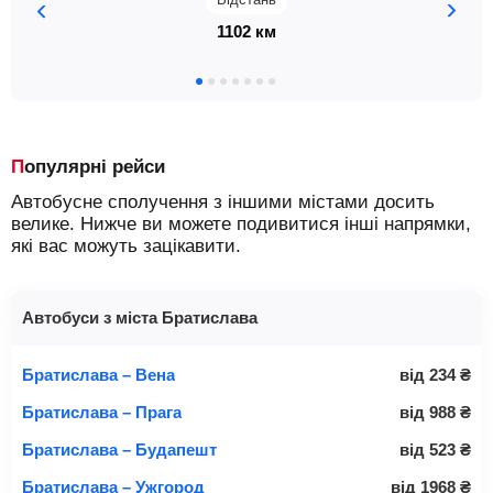
1102 км
Популярні рейси
Автобусне сполучення з іншими містами досить
велике. Нижче ви можете подивитися інші напрямки,
які вас можуть зацікавити.
Автобуси з міста Братислава
Братислава – Вена
від
234
₴
Братислава – Прага
від
988
₴
Братислава – Будапешт
від
523
₴
Братислава – Ужгород
від
1968
₴