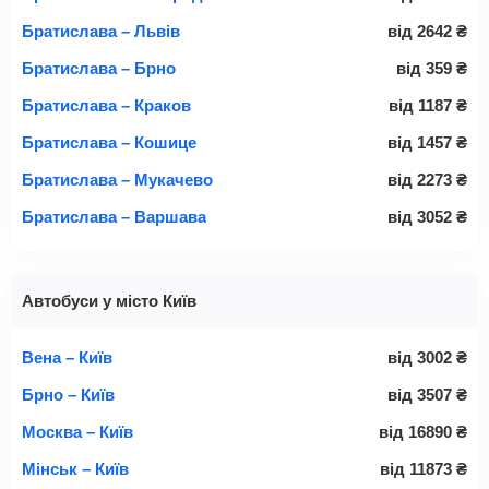
Братислава – Львів
від
2642
₴
Братислава – Брно
від
359
₴
Братислава – Краков
від
1187
₴
Братислава – Кошице
від
1457
₴
Братислава – Мукачево
від
2273
₴
Братислава – Варшава
від
3052
₴
Автобуси у місто Київ
Вена – Київ
від
3002
₴
Брно – Київ
від
3507
₴
Москва – Київ
від
16890
₴
Мінськ – Київ
від
11873
₴