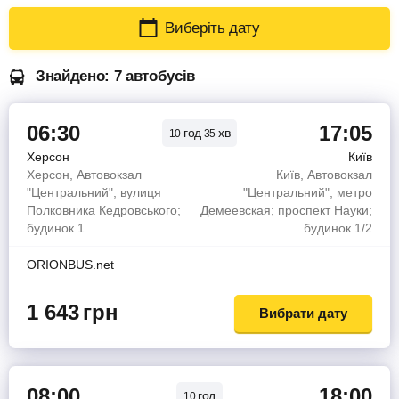
Виберіть дату
Знайдено: 7 автобусів
06:30
17:05
год
хв
10
35
Херсон
Київ
Херсон, Автовокзал
Київ, Автовокзал
"Центральний", вулиця
"Центральний", метро
Полковника Кедровського;
Демеевская; проспект Науки;
будинок 1
будинок 1/2
ORIONBUS.net
1 643
грн
Вибрати дату
08:00
18:00
год
10