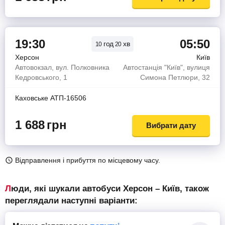
19:30
05:50
год
хв
10
20
Херсон
Київ
Автовокзал, вул. Полковника
Автостанція "Київ", вулиця
Кедровського, 1
Симона Петлюри, 32
Каховське АТП-16506
1 688
грн
Вибрати дату
Відправлення і прибуття по місцевому часу.
Люди, які шукали автобуси Херсон – Київ, також
переглядали наступні варіанти: