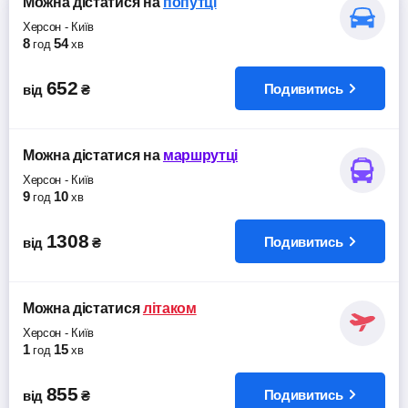
Можна дістатися
на
попутці
Херсон
-
Київ
8
54
год
хв
652
Подивитись
від
₴
Можна дістатися
на
маршрутці
Херсон
-
Київ
9
10
год
хв
1308
Подивитись
від
₴
Можна дістатися
літаком
Херсон
-
Київ
1
15
год
хв
855
Подивитись
від
₴