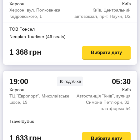
Херсон
Київ
Херсон, вул. Полковника
Київ, Центральний
Кедровського, 1
автовокзал, пр-т. Науки, 1/2
ТОВ Гюнсел
Neoplan Tourliner (46 seats)
1 368
грн
Вибрати дату
19:00
05:30
год
хв
10
30
Херсон
Київ
ТЦ "Европорт", Миколаївське
Автостанція "Київ", вулиця
шосе, 19
Симона Петлюри, 32,
платформа 54
TravelByBus
1 633
грн
Вибрати дату