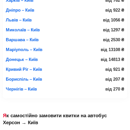
Харків – Київ
від
762
₴
Дніпро – Київ
від
922
₴
Львів – Київ
від
1056
₴
Миколаїв – Київ
від
1297
₴
Варшава – Київ
від
2530
₴
Маріуполь – Київ
від
13108
₴
Донецьк – Київ
від
14813
₴
Кривий Ріг – Київ
від
921
₴
Бориспіль – Київ
від
207
₴
Чернігів – Київ
від
270
₴
Як самостійно замовити квитки на автобус
Херсон → Київ