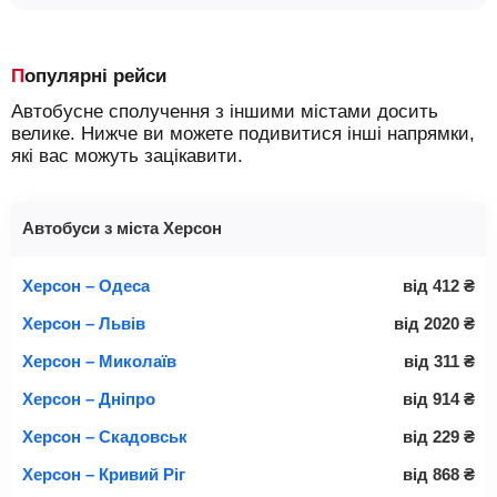
Популярні рейси
Автобусне сполучення з іншими містами досить
велике. Нижче ви можете подивитися інші напрямки,
які вас можуть зацікавити.
Автобуси з міста Херсон
Херсон – Одеса
від
412
₴
Херсон – Львів
від
2020
₴
Херсон – Миколаїв
від
311
₴
Херсон – Дніпро
від
914
₴
Херсон – Скадовськ
від
229
₴
Херсон – Кривий Ріг
від
868
₴