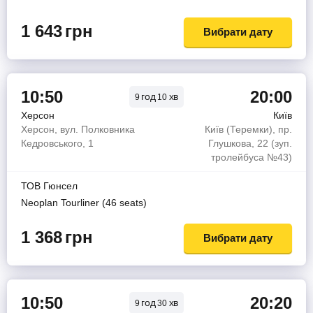
1 643
грн
Вибрати дату
10:50
20:00
год
хв
9
10
Херсон
Київ
Херсон, вул. Полковника
Київ (Теремки), пр.
Кедровського, 1
Глушкова, 22 (зуп.
тролейбуса №43)
ТОВ Гюнсел
Neoplan Tourliner (46 seats)
1 368
грн
Вибрати дату
10:50
20:20
год
хв
9
30