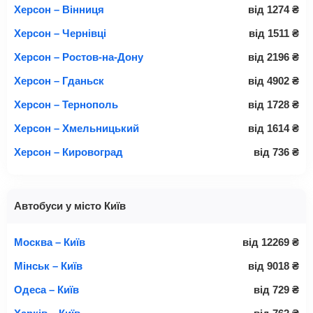
Херсон – Вінниця
від
1274
₴
Херсон – Чернівці
від
1511
₴
Херсон – Ростов-на-Дону
від
2196
₴
Херсон – Гданьск
від
4902
₴
Херсон – Тернополь
від
1728
₴
Херсон – Хмельницький
від
1614
₴
Херсон – Кировоград
від
736
₴
Автобуси у місто Київ
Москва – Київ
від
12269
₴
Мінськ – Київ
від
9018
₴
Одеса – Київ
від
729
₴