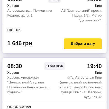
Херсон
Київ
Автовокзал вул. Полковника
АВ "Центральний" просп.
Кедровського, 1
Науки, 1/2., Метро
"Демеевская".
LIKEBUS
1 646
грн
Вибрати дату
08:30
19:40
год
хв
11
10
Херсон
Київ
Херсон, Автовокзал
Київ, Автостанція Київ
"Центральний", вулиця
(центральний залізничний
Полковника Кедровського;
вокзал), метро Вокзальна;
будинок 1
вулиця Симона Петлюри;
будинок 32
ORIONBUS.net