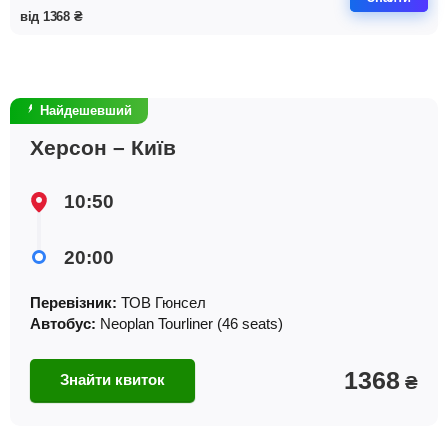
від
1368
₴
Найдешевший
Херсон – Київ
10:50
20:00
Перевізник:
ТОВ Гюнсел
Автобус:
Neoplan Tourliner (46 seats)
1368
Знайти квиток
₴