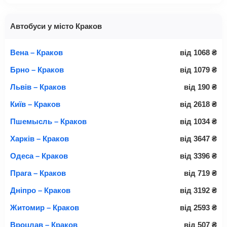
Автобуси у місто Краков
Вена – Краков
від
1068
₴
Брно – Краков
від
1079
₴
Львів – Краков
від
190
₴
Київ – Краков
від
2618
₴
Пшемысль – Краков
від
1034
₴
Харків – Краков
від
3647
₴
Одеса – Краков
від
3396
₴
Прага – Краков
від
719
₴
Дніпро – Краков
від
3192
₴
Житомир – Краков
від
2593
₴
Вроцлав – Краков
від
507
₴