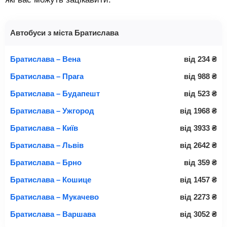
Автобуси з міста Братислава
Братислава – Вена
від
234
₴
Братислава – Прага
від
988
₴
Братислава – Будапешт
від
523
₴
Братислава – Ужгород
від
1968
₴
Братислава – Київ
від
3933
₴
Братислава – Львів
від
2642
₴
Братислава – Брно
від
359
₴
Братислава – Кошице
від
1457
₴
Братислава – Мукачево
від
2273
₴
Братислава – Варшава
від
3052
₴