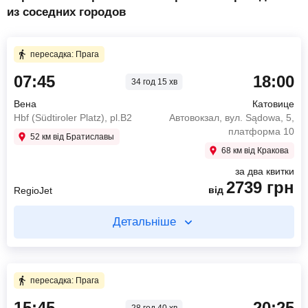
из соседних городов
пересадка: Прага
07:45
18:00
34 год 15 хв
Вена
Катовице
Hbf (Südtiroler Platz), pl.B2
Автовокзал, вул. Sądowa, 5,
платформа 10
52 км від Братиславы
68 км від Кракова
за два квитки
2739
грн
від
RegioJet
Детальніше
Купуйте два квитки окремо
4 год 45 хв в дорозі
пересадка: Прага
15:45
20:25