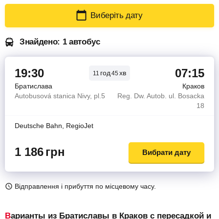
Виберіть дату
Знайдено: 1 автобус
19:30
07:15
год
хв
11
45
Братислава
Краков
Autobusová stanica Nivy, pl.5
Reg. Dw. Autob. ul. Bosacka
18
Deutsche Bahn, RegioJet
1 186
грн
Вибрати дату
Відправлення і прибуття по місцевому часу.
Варианты из Братиславы в Краков с пересадкой и