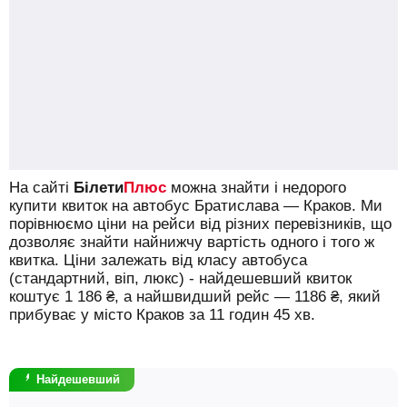
7 год 20 хв в дорозі
13:00
Прага
Автовокзал "Розтили", ul. Tomíčkova, 2144/1
20:20
Катовице
Автовокзал, вул. Sądowa, 5, платформа 12
2137
грн
від
West-Travel
На сайті
Білети
Плюс
можна знайти і недорого
Знайти квиток
купити квиток на автобус Братислава — Краков.
Ми
порівнюємо ціни на рейси від різних перевізників, що
дозволяє знайти найнижчу вартість одного і того ж
квитка. Ціни залежать від класу автобуса
(стандартний, віп, люкс) - найдешевший квиток
коштує
1 186
₴
, а найшвидший рейс —
1186
₴
, який
прибуває у місто Краков за 11 годин 45 хв.
Найдешевший