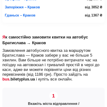
Запоріжжя – Краков
від
3852
₴
Гданьск – Краков
від
1367
₴
Як самостійно замовити квитки на автобус
Братислава → Краков
Замовлення автобусного квитка за маршрутом
Братислава — Краков забере у вас не більше 5
хвилин. Вам більше не потрібно витрачати час на
поїздку на автовокзал і тривалий простій в черзі до
каси, адже ви можете порівняти ціни від різних
перевізників (від 1186 грн). Просто зайдіть на
bus
.biletyplus.ua
і купіть все онлайн.
Вкажіть міста відправлення /