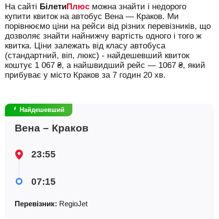
На сайті
Білети
Плюс
можна знайти і недорого
Знайти квиток
купити квиток на автобус Вена — Краков.
Ми
порівнюємо ціни на рейси від різних перевізників, що
дозволяє знайти найнижчу вартість одного і того ж
квитка. Ціни залежать від класу автобуса
(стандартний, віп, люкс) - найдешевший квиток
коштує
1 067
₴
, а найшвидший рейс —
1067
₴
, який
прибуває у місто Краков за 7 годин 20 хв.
Найдешевший
Вена – Краков
23:55
07:15
Перевізник:
RegioJet