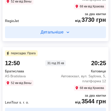
52 км від Вены
68 км від Кракова
за два квитки
3730
грн
від
RegioJet
Детальніше
Купуйте два квитки окремо
4 год 30 хв в дорозі
пересадка: Прага
12:50
20:25
31 год 35 хв
08:30
Братислава
Autobusová stanica Nivy, pl.5
Братислава
Катовице
13:00
Прага
AS Bratislava
Автовокзал, вул. Sądowa, 5,
ÚAN Florenc
платформа 12
52 км від Вены
1942
грн
68 км від Кракова
від
RegioJet
за два квитки
3544
грн
Знайти квиток
від
LeviTour s. r. o.