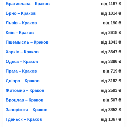
Братислава – Краков
від
1187
₴
Брно – Краков
від
1014
₴
Львів – Краков
від
190
₴
Київ – Краков
від
2618
₴
Пшемысль – Краков
від
1043
₴
Харків – Краков
від
3647
₴
Одеса – Краков
від
3396
₴
Прага – Краков
від
719
₴
Дніпро – Краков
від
3192
₴
Житомир – Краков
від
2593
₴
Вроцлав – Краков
від
507
₴
Запоріжжя – Краков
від
3852
₴
Гданьск – Краков
від
1367
₴