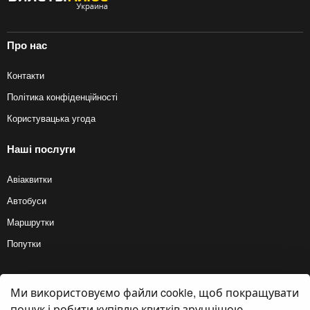
Про нас
Контакти
Політика конфіденційності
Користувацька угода
Наші послуги
Авіаквитки
Автобуси
Маршрутки
Попутки
Ми використовуємо файли cookie, щоб покращувати
© 2012 — 2026, Biletyplus, ООО «Инновэйтив Трэвел Текнолоджиз». Усі
права захищені. Купівля квитків на автобус здійснюється користувачем
пошук і робити купівлю квитків зручнішою.