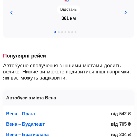
Відстань
361 км
Популярні рейси
Автобусне сполучення з іншими містами досить
велике. Нижче ви можете подивитися інші напрямки,
які вас можуть зацікавити.
Автобуси з міста Вена
Вена – Прага
від
542
₴
Вена – Будапешт
від
705
₴
Вена – Братислава
від
234
₴