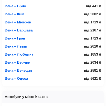
Вена – Брно
від
441
₴
Вена – Київ
від
3002
₴
Вена – Мюнхен
від
1719
₴
Вена – Варшава
від
2167
₴
Вена – Грац
від
1713
₴
Вена – Львів
від
2810
₴
Вена – Любляна
від
1853
₴
Вена – Берлин
від
2034
₴
Вена – Венеция
від
2581
₴
Вена – Одеса
від
5621
₴
Автобуси у місто Краков