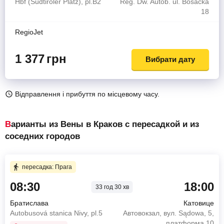
Hbf (Südtiroler Platz), pl.B2
Reg. Dw. Autob. ul. Bosacka
18
RegioJet
1 377
грн
Вибрати дату
Відправлення і прибуття по місцевому часу.
Варианты из Вены в Краков с пересадкой и из
соседних городов
пересадка: Прага
08:30
18:00
33 год 30 хв
Братислава
Катовице
Autobusová stanica Nivy, pl.5
Автовокзал, вул. Sądowa, 5,
платформа 10