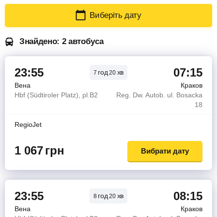
Виберіть дату
Знайдено: 2 автобуса
23:55
07:15
год
хв
7
20
Вена
Краков
Hbf (Südtiroler Platz), pl.B2
Reg. Dw. Autob. ul. Bosacka
18
RegioJet
1 067
грн
Вибрати дату
23:55
08:15
год
хв
8
20
Вена
Краков