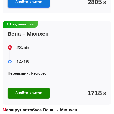
2805
Знайти квиток
₴
Найдешевший
Вена – Мюнхен
23:55
14:15
Перевізник:
RegioJet
1718
Знайти квиток
₴
Маршрут автобуса Вена → Мюнхен