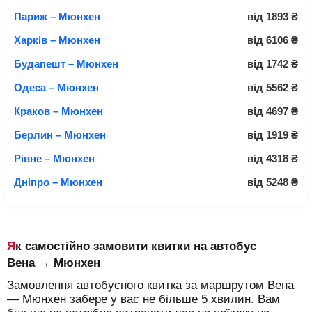
Париж – Мюнхен
від
1893
₴
Харків – Мюнхен
від
6106
₴
Будапешт – Мюнхен
від
1742
₴
Одеса – Мюнхен
від
5562
₴
Краков – Мюнхен
від
4697
₴
Берлин – Мюнхен
від
1919
₴
Рівне – Мюнхен
від
4318
₴
Дніпро – Мюнхен
від
5248
₴
Як самостійно замовити квитки на автобус
Вена → Мюнхен
Замовлення автобусного квитка за маршрутом Вена
— Мюнхен забере у вас не більше 5 хвилин. Вам