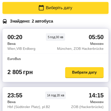
Виберіть дату
Знайдено: 2 автобуса
00:20
05:50
год
хв
5
30
Вена
Мюнхен
Wien,VIB Erdberg
München, ZOB Hackerbrücke
EuroBus
2 805
грн
Вибрати дату
23:55
14:15
год
хв
14
20
Вена
Мюнхен
Hbf (Südtiroler Platz), pl.B2
ZOB (Hackerbrücke)