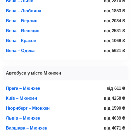
Вена – Львів
від
2810
₴
Вена – Любляна
від
1853
₴
Вена – Берлин
від
2034
₴
Вена – Венеция
від
2581
₴
Вена – Краков
від
1068
₴
Вена – Одеса
від
5621
₴
Автобуси у місто Мюнхен
Прага – Мюнхен
від
611
₴
Київ – Мюнхен
від
4258
₴
Нюрнберг – Мюнхен
від
1590
₴
Львів – Мюнхен
від
4039
₴
Варшава – Мюнхен
від
4071
₴