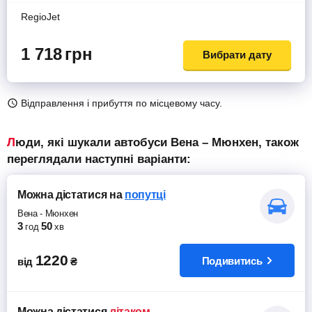
RegioJet
1 718
грн
Вибрати дату
Відправлення і прибуття по місцевому часу.
Люди, які шукали автобуси Вена – Мюнхен, також
переглядали наступні варіанти:
Можна дістатися
на
попутці
Вена
-
Мюнхен
3
50
год
хв
1220
Подивитись
від
₴
Можна дістатися
літаком