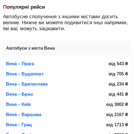
Популярні рейси
Автобусне сполучення з іншими містами досить
велике. Нижче ви можете подивитися інші напрямки,
які вас можуть зацікавити.
Автобуси з міста Вена
Вена – Прага
від
543
₴
Вена – Будапешт
від
705
₴
Вена – Братислава
від
234
₴
Вена – Брно
від
441
₴
Вена – Київ
від
3002
₴
Вена – Варшава
від
2167
₴
Вена – Грац
від
1713
₴