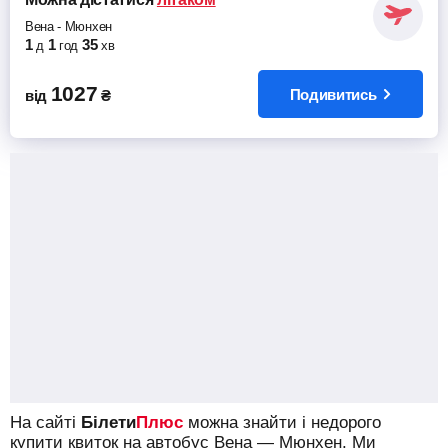
Вена
-
Мюнхен
1
1
35
д
год
хв
1027
Подивитись
від
₴
На сайті
Білети
Плюс
можна знайти і недорого
купити квиток на автобус Вена — Мюнхен.
Ми