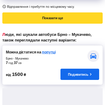
Відправлення і прибуття по місцевому часу.
Показати ще
Люди, які шукали автобуси Брно – Мукачево,
також переглядали наступні варіанти:
Можна дістатися
на
попутці
Брно
-
Мукачево
7
37
год
хв
1500
Подивитись
від
₴