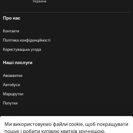
Про нас
Контакти
Політика конфіденційності
Користувацька угода
Наші послуги
Авіаквитки
Автобуси
Маршрутки
Попутки
Ми використовуємо файли cookie, щоб покращувати
© 2012 — 2026, Biletyplus, ООО «Инновэйтив Трэвел Текнолоджиз». Усі
права захищені. Купівля квитків на автобус здійснюється користувачем
пошук і робити купівлю квитків зручнішою.
самостійно на сайтах партнерів, BiletyPlus не несе відповідальності за