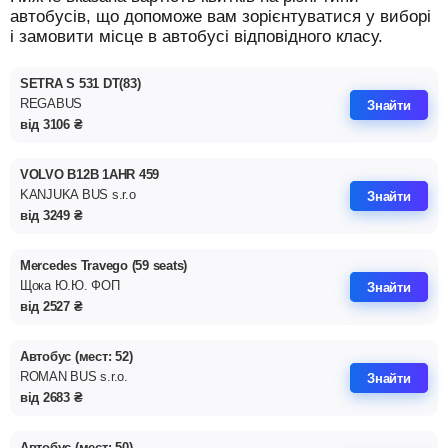
автобусів, що допоможе вам зорієнтуватися у виборі
і замовити місце в автобусі відповідного класу.
SETRA S 531 DT(83)
REGABUS
Знайти
від
3106
₴
VOLVO B12B 1AHR 459
KANJUKA BUS s.r.o
Знайти
від
3249
₴
Mercedes Travego (59 seats)
Щока Ю.Ю. ФОП
Знайти
від
2527
₴
Автобус (мест: 52)
ROMAN BUS s.r.o.
Знайти
від
2683
₴
Автобус (мест: 50)