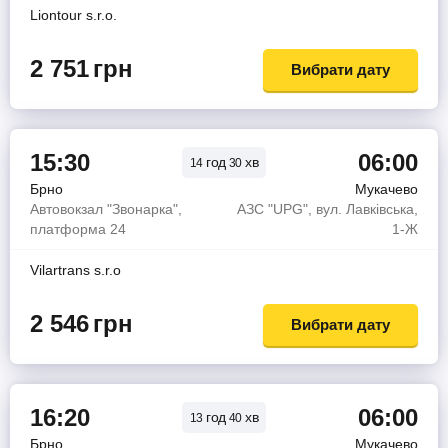
Liontour s.r.o.
2 751
грн
Вибрати дату
15:30
06:00
год
хв
14
30
Брно
Мукачево
Автовокзал "Звонарка",
АЗС "UPG", вул. Лавківська,
платформа 24
1-Ж
Vilartrans s.r.o
2 546
грн
Вибрати дату
16:20
06:00
год
хв
13
40
Брно
Мукачево