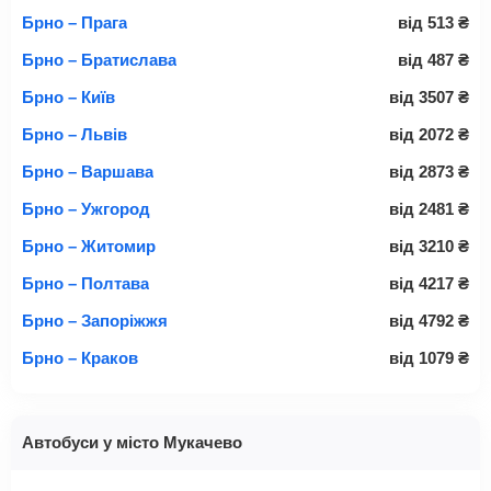
Брно – Прага
від
513
₴
Брно – Братислава
від
487
₴
Брно – Київ
від
3507
₴
Брно – Львів
від
2072
₴
Брно – Варшава
від
2873
₴
Брно – Ужгород
від
2481
₴
Брно – Житомир
від
3210
₴
Брно – Полтава
від
4217
₴
Брно – Запоріжжя
від
4792
₴
Брно – Краков
від
1079
₴
Автобуси у місто Мукачево