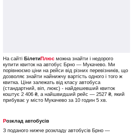
На сайті
Білети
Плюс
можна знайти і недорого
купити квиток на автобус Брно — Мукачево.
Ми
порівнюємо ціни на рейси від різних перевізників, що
дозволяє знайти найнижчу вартість одного і того ж
квитка. Ціни залежать від класу автобуса
(стандартний, віп, люкс) - найдешевший квиток
коштує
2 406
₴
, а найшвидший рейс —
2527
₴
, який
прибуває у місто Мукачево за 10 годин 5 хв.
Розклад автобусів
З поданого нижче розкладу автобусів Брно —