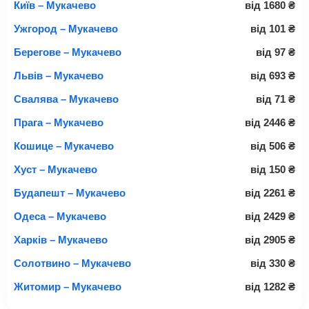
Київ – Мукачево
від
1680
₴
Ужгород – Мукачево
від
101
₴
Берегове – Мукачево
від
97
₴
Львів – Мукачево
від
693
₴
Свалява – Мукачево
від
71
₴
Прага – Мукачево
від
2446
₴
Кошице – Мукачево
від
506
₴
Хуст – Мукачево
від
150
₴
Будапешт – Мукачево
від
2261
₴
Одеса – Мукачево
від
2429
₴
Харків – Мукачево
від
2905
₴
Солотвино – Мукачево
від
330
₴
Житомир – Мукачево
від
1282
₴