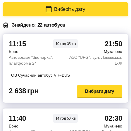
Виберіть дату
Знайдено: 22 автобуса
11:15
21:50
год
хв
10
35
Брно
Мукачево
Автовокзал "Звонарка",
АЗС "UPG", вул. Лавківська,
платформа 24
1-Ж
ТОВ Сучасний автобус VIP-BUS
2 638
грн
Вибрати дату
11:40
02:30
год
хв
14
50
Брно
Мукачево