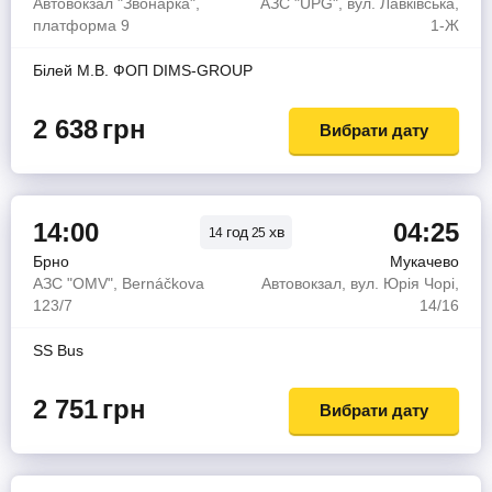
Автовокзал "Звонарка",
АЗС "UPG", вул. Лавківська,
платформа 9
1-Ж
Бiлей М.В. ФОП DIMS-GROUP
2 638
грн
Вибрати дату
14:00
04:25
год
хв
14
25
Брно
Мукачево
АЗС "OMV", Bernáčkova
Автовокзал, вул. Юрія Чорі,
123/7
14/16
SS Bus
2 751
грн
Вибрати дату