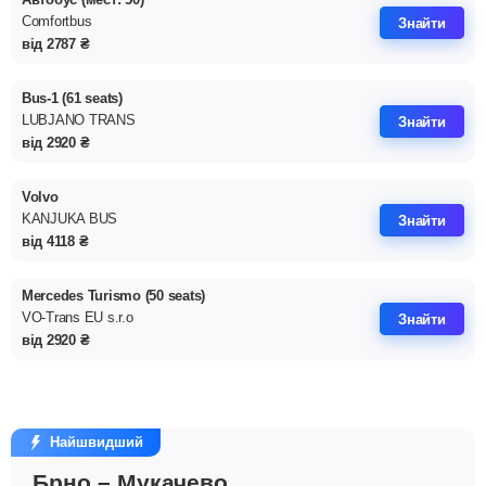
Comfortbus
Знайти
від
2787
₴
Bus-1 (61 seats)
LUBJANO TRANS
Знайти
від
2920
₴
Volvo
KANJUKA BUS
Знайти
від
4118
₴
Mercedes Turismo (50 seats)
VO-Trans EU s.r.o
Знайти
від
2920
₴
Найшвидший
Брно – Мукачево