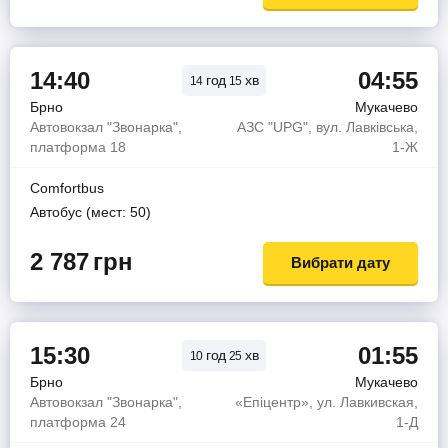
14:40
04:55
год
хв
14
15
Брно
Мукачево
Автовокзал "Звонарка",
АЗС "UPG", вул. Лавківська,
платформа 18
1-Ж
Comfortbus
Автобус (мест: 50)
2 787
грн
Вибрати дату
15:30
01:55
год
хв
10
25
Брно
Мукачево
Автовокзал "Звонарка",
«Епіцентр», ул. Лавкивская,
платформа 24
1-Д