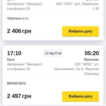
Автовокзал "Звонарка",
АЗС "UPG", вул. Лавківська,
платформа 24
1-Ж
Vilartrans s.r.o
2 406
грн
Вибрати дату
17:10
05:20
год
хв
12
10
Брно
Мукачево
Автовокзал "Звонарка",
АЗС "WOG", ул.
платформа 19
Мукачевская, 2а (с. Верхний
Коропец)
BRANA BUS
2 497
грн
Вибрати дату