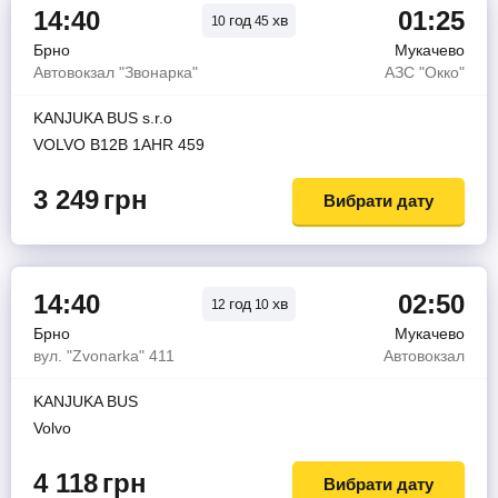
14:40
01:25
год
хв
10
45
Брно
Мукачево
Автовокзал "Звонарка"
АЗС "Окко"
KANJUKA BUS s.r.o
VOLVO B12B 1AHR 459
3 249
грн
Вибрати дату
14:40
02:50
год
хв
12
10
Брно
Мукачево
вул. "Zvonarka" 411
Автовокзал
KANJUKA BUS
Volvo
4 118
грн
Вибрати дату