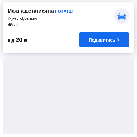
Можна дістатися
на
попутці
Хуст
-
Мукачево
46
хв
20
Подивитись
від
₴