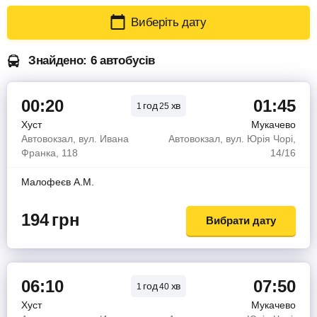
Виберіть дату
Знайдено: 6 автобусів
00:20
01:45
год
хв
1
25
Хуст
Мукачево
Автовокзал, вул. Ивана
Автовокзал, вул. Юрія Чорі,
Франка, 118
14/16
Малофеєв А.М.
194
грн
Вибрати дату
06:10
07:50
год
хв
1
40
Хуст
Мукачево