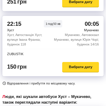
251
грн
Вибрати дату
22:15
00:05
год
хв
1
50
Хуст
Мукачево
Хуст, Автостанція Хуст,
Мукачево, Автовокзал
вулиця Івана Франка;
Мукачево, вулиця Юрія Чорі;
будинок 118
будинок 14/16
ZUBUSTIK
150
грн
Вибрати дату
Відправлення і прибуття по місцевому часу.
Люди, які шукали автобуси Хуст – Мукачево,
також переглядали наступні варіанти: