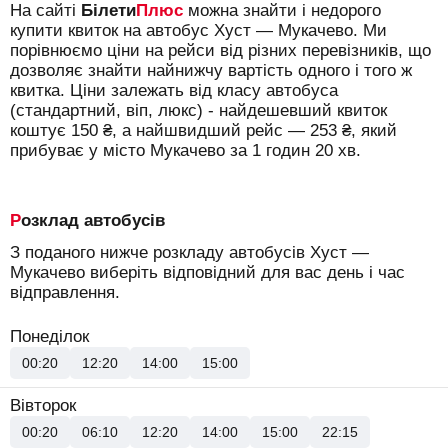
На сайті
Білети
Плюс
можна знайти і недорого
купити квиток на автобус Хуст — Мукачево.
Ми
порівнюємо ціни на рейси від різних перевізників, що
дозволяє знайти найнижчу вартість одного і того ж
квитка. Ціни залежать від класу автобуса
(стандартний, віп, люкс) - найдешевший квиток
коштує
150
₴
, а найшвидший рейс —
253
₴
, який
прибуває у місто Мукачево за 1 годин 20 хв.
Розклад автобусів
З поданого нижче розкладу автобусів Хуст —
Мукачево виберіть відповідний для вас день і час
відправлення.
Понеділок
00:20
12:20
14:00
15:00
Вівторок
00:20
06:10
12:20
14:00
15:00
22:15