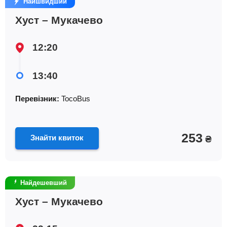
Найшвидший
Хуст – Мукачево
12:20
13:40
Перевізник:
TocoBus
253
Знайти квиток
₴
Найдешевший
Хуст – Мукачево