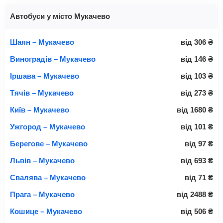
Автобуси у місто Мукачево
Шаян – Мукачево
від
306
₴
Виноградів – Мукачево
від
146
₴
Іршава – Мукачево
від
103
₴
Тячів – Мукачево
від
273
₴
Київ – Мукачево
від
1680
₴
Ужгород – Мукачево
від
101
₴
Берегове – Мукачево
від
97
₴
Львів – Мукачево
від
693
₴
Свалява – Мукачево
від
71
₴
Прага – Мукачево
від
2488
₴
Кошице – Мукачево
від
506
₴