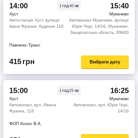
14:00
15:40
год
хв
1
40
Хуст
Мукачево
Автостанція Хуст, вулиця
Автовокзал Мукачево, вулиця
Івана Франка; будинок 118
Юрія Чорі, 14/16, Мукачево,
Закарпатська область, 89600
Павлюкс-Транс
415
грн
Вибрати дату
15:00
16:25
год
хв
1
25
Хуст
Мукачево
Автовокзал, вул. Ивана
Автовокзал, вул. Юрія Чорі,
Франка, 118
14/16
ФОП Колос В.А.