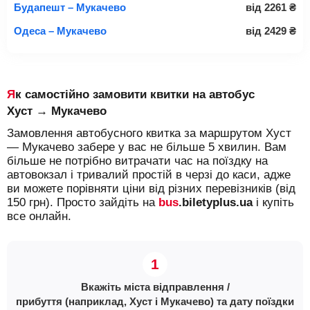
Будапешт – Мукачево
від
2261
₴
Одеса – Мукачево
від
2429
₴
Як самостійно замовити квитки на автобус
Хуст → Мукачево
Замовлення автобусного квитка за маршрутом Хуст
— Мукачево забере у вас не більше 5 хвилин. Вам
більше не потрібно витрачати час на поїздку на
автовокзал і тривалий простій в черзі до каси, адже
ви можете порівняти ціни від різних перевізників (від
150 грн). Просто зайдіть на
bus
.biletyplus.ua
і купіть
все онлайн.
Вкажіть міста відправлення /
прибуття (наприклад, Хуст і Мукачево) та дату поїздки