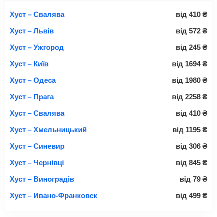
Хуст – Свалява
від
410
₴
Хуст – Львів
від
572
₴
Хуст – Ужгород
від
245
₴
Хуст – Київ
від
1694
₴
Хуст – Одеса
від
1980
₴
Хуст – Прага
від
2258
₴
Хуст – Свалява
від
410
₴
Хуст – Хмельницький
від
1195
₴
Хуст – Синевир
від
306
₴
Хуст – Чернівці
від
845
₴
Хуст – Виноградів
від
79
₴
Хуст – Ивано-Франковск
від
499
₴