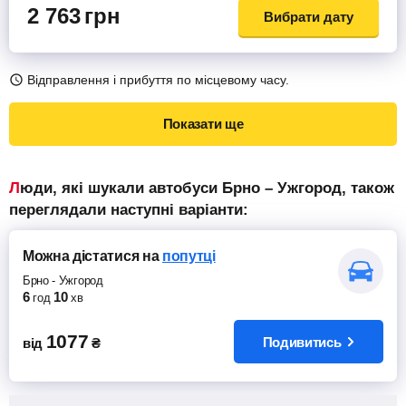
2 763
грн
Вибрати дату
Відправлення і прибуття по місцевому часу.
Показати ще
Люди, які шукали автобуси Брно – Ужгород, також
переглядали наступні варіанти:
Можна дістатися
на
попутці
Брно
-
Ужгород
6
10
год
хв
1077
Подивитись
від
₴