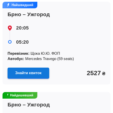
Найшвидший
Брно – Ужгород
20:05
05:20
Перевізник:
Щока Ю.Ю. ФОП
Автобус:
Mercedes Travego (59 seats)
2527
Знайти квиток
₴
Найдешевший
Брно – Ужгород