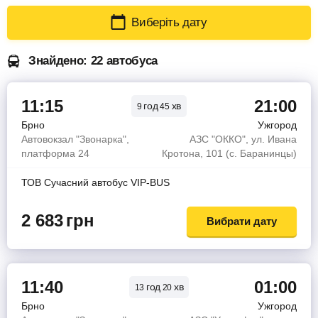
Виберіть дату
Знайдено: 22 автобуса
11:15
21:00
год
хв
9
45
Брно
Ужгород
Автовокзал "Звонарка",
АЗС "ОККО", ул. Ивана
платформа 24
Кротона, 101 (с. Баранинцы)
ТОВ Сучасний автобус VIP-BUS
2 683
грн
Вибрати дату
11:40
01:00
год
хв
13
20
Брно
Ужгород