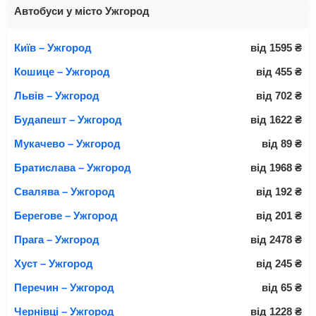
Автобуси у місто Ужгород
Київ – Ужгород
від
1595
₴
Кошице – Ужгород
від
455
₴
Львів – Ужгород
від
702
₴
Будапешт – Ужгород
від
1622
₴
Мукачево – Ужгород
від
89
₴
Братислава – Ужгород
від
1968
₴
Свалява – Ужгород
від
192
₴
Берегове – Ужгород
від
201
₴
Прага – Ужгород
від
2478
₴
Хуст – Ужгород
від
245
₴
Перечин – Ужгород
від
65
₴
Чернівці – Ужгород
від
1228
₴