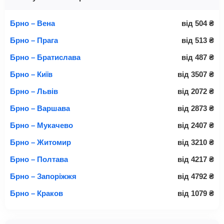
Брно – Вена
від
504
₴
Брно – Прага
від
513
₴
Брно – Братислава
від
487
₴
Брно – Київ
від
3507
₴
Брно – Львів
від
2072
₴
Брно – Варшава
від
2873
₴
Брно – Мукачево
від
2407
₴
Брно – Житомир
від
3210
₴
Брно – Полтава
від
4217
₴
Брно – Запоріжжя
від
4792
₴
Брно – Краков
від
1079
₴