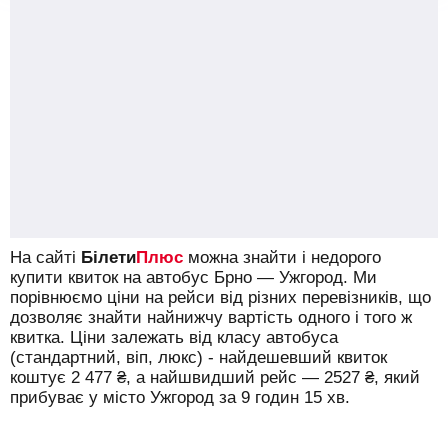
На сайті
Білети
Плюс
можна знайти і недорого
купити квиток на автобус Брно — Ужгород.
Ми
порівнюємо ціни на рейси від різних перевізників, що
дозволяє знайти найнижчу вартість одного і того ж
квитка. Ціни залежать від класу автобуса
(стандартний, віп, люкс) - найдешевший квиток
коштує
2 477
₴
, а найшвидший рейс —
2527
₴
, який
прибуває у місто Ужгород за 9 годин 15 хв.