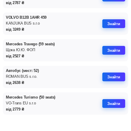
від
2787
₴
VOLVO B12B 1AHR 459
KANJUKA BUS s.r.o
Знайти
від
3249
₴
Mercedes Travego (59 seats)
Щока Ю.Ю. ФОП
Знайти
від
2527
₴
Автобус (мест: 52)
ROMAN BUS s.r.o.
Знайти
від
2638
₴
Mercedes Turismo (50 seats)
VO-Trans EU s.r.o
Знайти
від
2779
₴