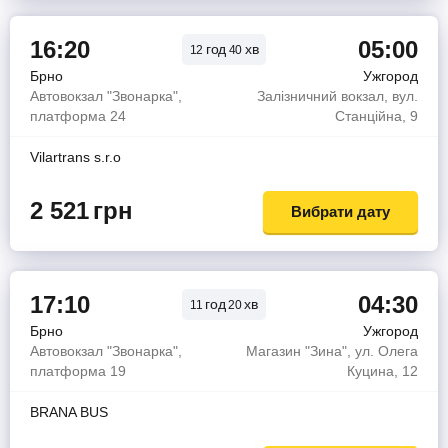
16:20
05:00
год
хв
12
40
Брно
Ужгород
Автовокзал "Звонарка",
Залізничний вокзал, вул.
платформа 24
Станційна, 9
Vilartrans s.r.o
2 521
грн
Вибрати дату
17:10
04:30
год
хв
11
20
Брно
Ужгород
Автовокзал "Звонарка",
Магазин "Зина", ул. Олега
платформа 19
Куцина, 12
BRANA BUS