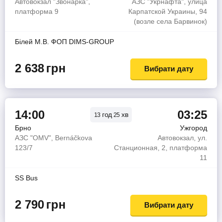
Автовокзал "Звонарка",
АЗС "Укрнафта", улица
платформа 9
Карпатской Украины, 94
(возле села Барвинок)
Бiлей М.В. ФОП DIMS-GROUP
2 638
грн
Вибрати дату
14:00
03:25
год
хв
13
25
Брно
Ужгород
АЗС "OMV", Bernáčkova
Автовокзал, ул.
123/7
Станционная, 2, платформа
11
SS Bus
2 790
грн
Вибрати дату