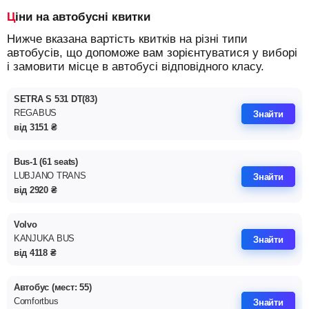
Ціни на автобусні квитки
Нижче вказана вартість квитків на різні типи
автобусів, що допоможе вам зорієнтуватися у виборі
і замовити місце в автобусі відповідного класу.
SETRA S 531 DT(83)
REGABUS
Знайти
від
3151
₴
Bus-1 (61 seats)
LUBJANO TRANS
Знайти
від
2920
₴
Volvo
KANJUKA BUS
Знайти
від
4118
₴
Автобус (мест: 55)
Comfortbus
Знайти