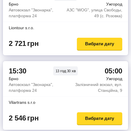
Брно
Ужгород
Автовокзал "Звонарка",
АЗС "WOG", улица Свободы,
платформа 24
49 (с. Розовка)
Liontour s.r.o.
2 721
грн
Вибрати дату
15:30
05:00
год
хв
13
30
Брно
Ужгород
Автовокзал "Звонарка",
Залізничний вокзал, вул.
платформа 24
Станційна, 9
Vilartrans s.r.o
2 546
грн
Вибрати дату