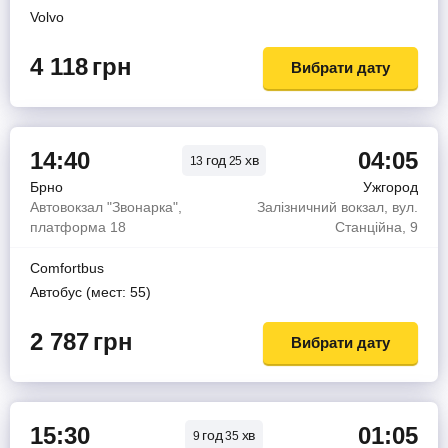
Volvo
4 118
грн
Вибрати дату
14:40
04:05
год
хв
13
25
Брно
Ужгород
Автовокзал "Звонарка",
Залізничний вокзал, вул.
платформа 18
Станційна, 9
Comfortbus
Автобус (мест: 55)
2 787
грн
Вибрати дату
15:30
01:05
год
хв
9
35