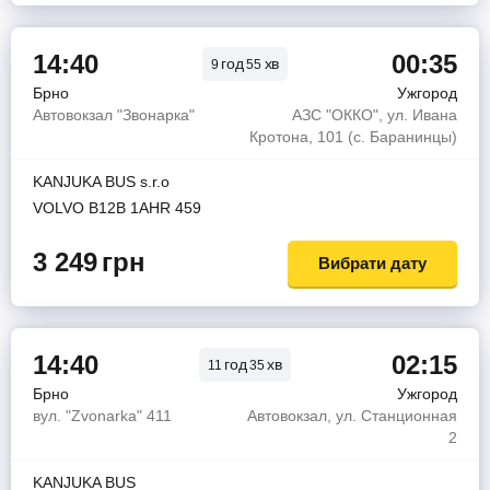
14:40
00:35
год
хв
9
55
Брно
Ужгород
Автовокзал "Звонарка"
АЗС "ОККО", ул. Ивана
Кротона, 101 (с. Баранинцы)
KANJUKA BUS s.r.o
VOLVO B12B 1AHR 459
3 249
грн
Вибрати дату
14:40
02:15
год
хв
11
35
Брно
Ужгород
вул. "Zvonarka" 411
Автовокзал, ул. Станционная
2
KANJUKA BUS