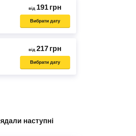
191
грн
від
Вибрати дату
217
грн
від
Вибрати дату