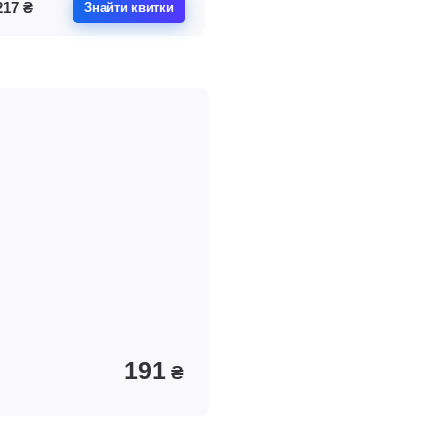
217
₴
Знайти квитки
191
₴