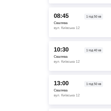
08:45
1
год
50
хв
Свалява
вул. Київська 12
10:30
1
год
40
хв
Свалява
вул. Київська 12
13:00
1
год
50
хв
Свалява
вул. Київська 12