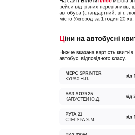
На сайті
Білети
Плюс
можна зна
рейси від різних перевізників, 
автобуса (стандартний, віп, л
місто Ужгород за 1 годин 20 хв.
Ціни на автобусні кви
Нижче вказана вартість квитків на різні типи автобусів, що допоможе вам зорієнтуватися у виборі і замовити місце в
автобусі відповідного класу.
МЕРС SPRINTER
від
КУРАХ Н.П.
БАЗ АО79-25
від
КАПУСТЕЙ Ю.Д.
РУТА 21
від
СТЕГУРА Я.М.
ПАЗ 32054