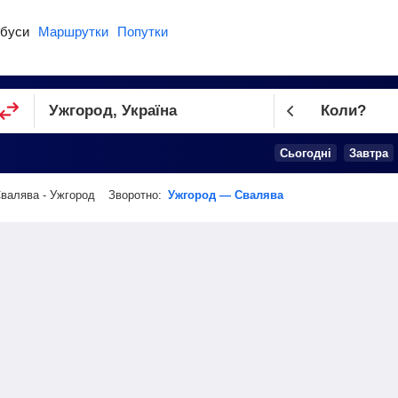
буси
Маршрутки
Попутки
Коли?
Cьогодні
Завтра
валява - Ужгород
Зворотно:
Ужгород — Свалява