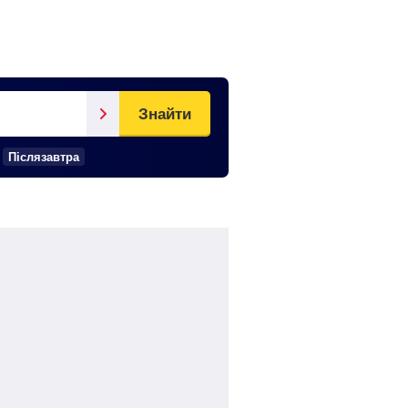
Знайти
Післязавтра