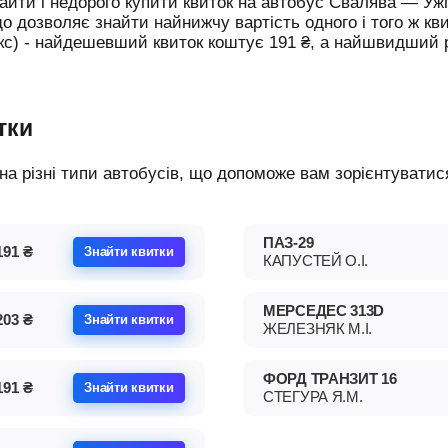
йти і недорого купити квиток на автобус Свалява — Уж
що дозволяє знайти найнижчу вартість одного і того ж кв
юкс) - найдешевший квиток коштує
191
₴
, а найшвидший
тки
ПАЗ-29
191
₴
Знайти квитки
КАПУСТЕЙ О.І.
МЕРСЕДЕС 313D
203
₴
Знайти квитки
ЖЕЛЕЗНЯК М.І.
ФОРД ТРАНЗИТ 16
191
₴
Знайти квитки
СТЕГУРА Я.М.