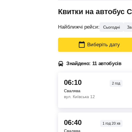
Квитки на автобус 
Найближчі рейси:
Сьогодні
За
Виберіть дату
Знайдено: 11 автобусів
06:10
2
год
Свалява
вул. Київська 12
06:40
1
год
20
хв
Свалява