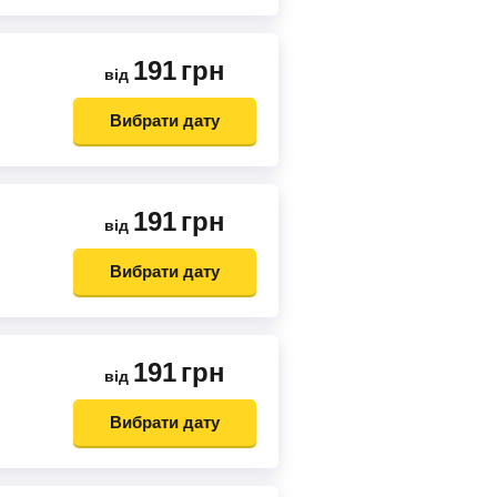
191
грн
від
Вибрати дату
191
грн
від
Вибрати дату
191
грн
від
Вибрати дату