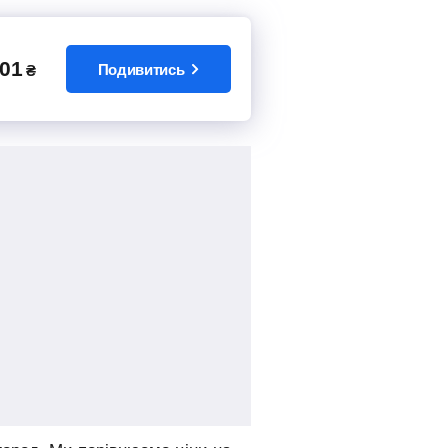
01
Подивитись
₴