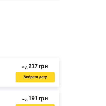
217
грн
від
Вибрати дату
191
грн
від