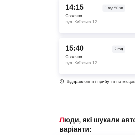
14:15
1
год
50
хв
Свалява
вул. Київська 12
15:40
2
год
Свалява
вул. Київська 12
Відправлення і прибуття по місце
Люди, які шукали автобуси Свалява – Ужгород, також переглядали наступні
варіанти: