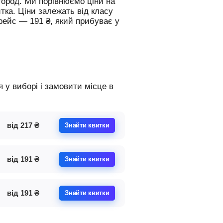
город.
Ми порівнюємо ціни на
итка. Ціни залежать від класу
 рейс —
191
₴
, який прибуває у
від
217
₴
Знайти квитки
від
191
₴
Знайти квитки
від
191
₴
Знайти квитки