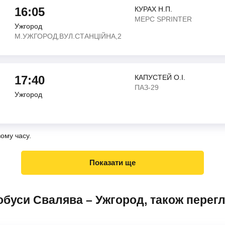
16:05
КУРАХ Н.П.
МЕРС SPRINTER
Ужгород
М.УЖГОРОД,ВУЛ.СТАНЦІЙНА,2
17:40
КАПУСТЕЙ О.І.
ПАЗ-29
Ужгород
вому часу.
Показати ще