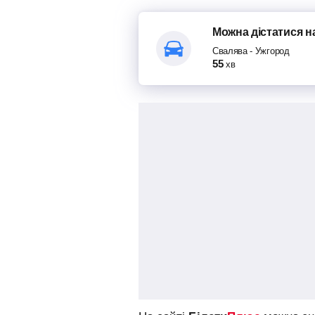
Можна дістатися
н
Свалява
-
Ужгород
55
хв