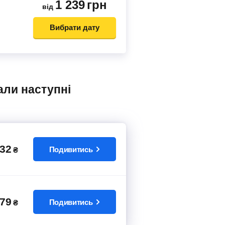
1 239
грн
від
Вибрати дату
32
Подивитись
₴
79
Подивитись
₴