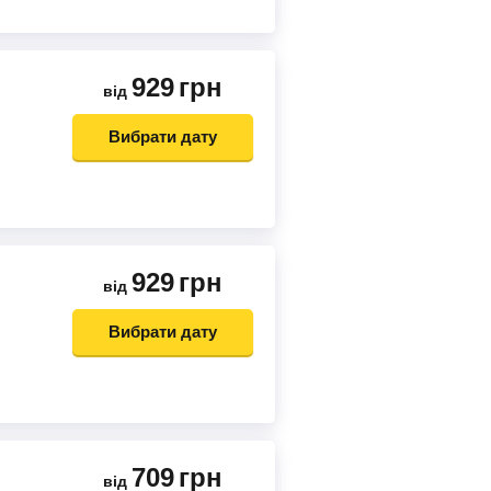
929
грн
від
Вибрати дату
929
грн
від
Вибрати дату
709
грн
від