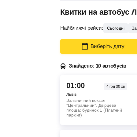
Квитки на автобус 
Найближчі рейси:
Сьогодні
За
Виберіть дату
Знайдено: 10 автобусів
01:00
4
год
30
хв
Львів
Залізничний вокзал
"Центральний", Двірцева
площа; будинок 1 (Платний
паркінг)