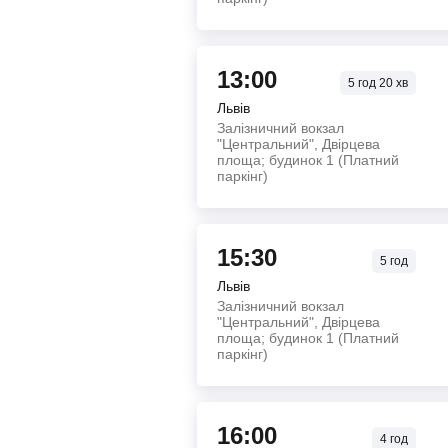
13:00
5
год
20
хв
Львів
Залізничний вокзал
"Центральний", Двірцева
площа; будинок 1 (Платний
паркінг)
15:30
5
год
Львів
Залізничний вокзал
"Центральний", Двірцева
площа; будинок 1 (Платний
паркінг)
16:00
4
год