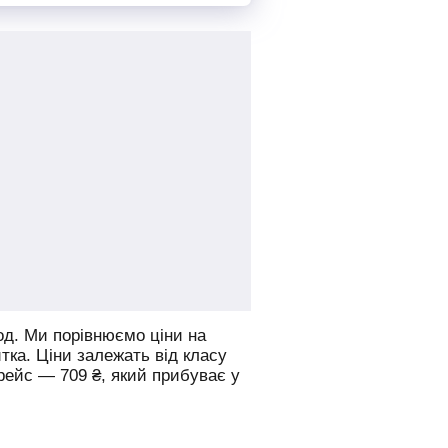
од.
Ми порівнюємо ціни на
итка. Ціни залежать від класу
 рейс —
709
₴
, який прибуває у