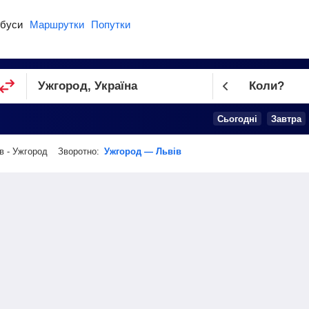
буси
Маршрутки
Попутки
Коли?
Cьогодні
Завтра
в - Ужгород
Зворотно:
Ужгород — Львів