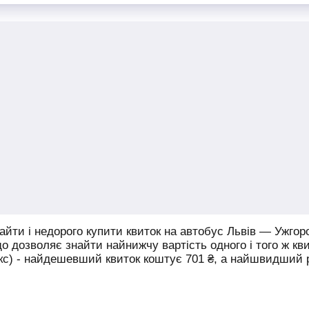
йти і недорого купити квиток на автобус Львів — Ужгор
що дозволяє знайти найнижчу вартість одного і того ж кв
юкс) - найдешевший квиток коштує
701
₴
, а найшвидший