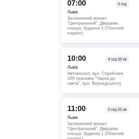
07:00
5
год
Львів
Залізничний вокзал
"Центральний", Двірцева
площа; будинок 1 (Платний
паркінг)
10:00
4
год
30
хв
Львів
Автовокзал, вул. Стрийская,
109 (магазин "Чарка до
свята", вул. Вернадського)
11:00
5
год
20
хв
Львів
Залізничний вокзал
"Центральний", Двірцева
площа; будинок 1 (Платний
паркінг)