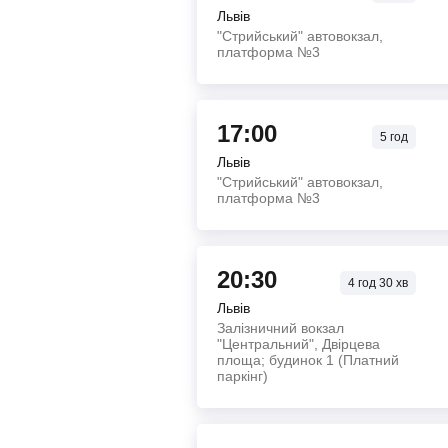
Львів
"Стрийський" автовокзал,
платформа №3
17:00
5
год
Львів
"Стрийський" автовокзал,
платформа №3
20:30
4
год
30
хв
Львів
Залізничний вокзал
"Центральний", Двірцева
площа; будинок 1 (Платний
паркінг)