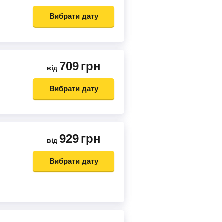
Вибрати дату
709
грн
від
Вибрати дату
929
грн
від
Вибрати дату