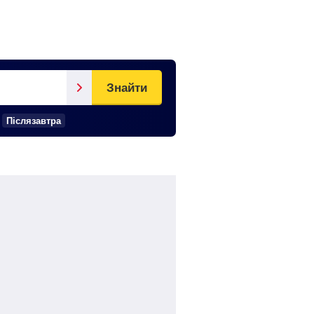
Знайти
Післязавтра