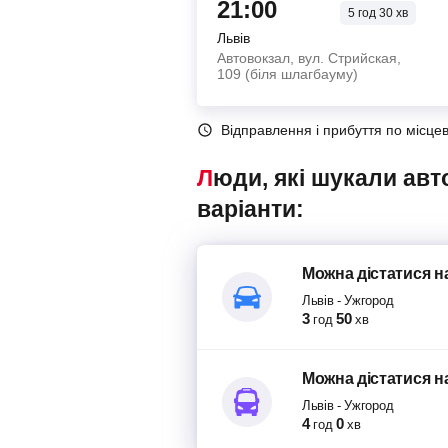
21:00
5
год
30
хв
Львів
Автовокзал, вул. Стрийская,
109 (біля шлагбауму)
Відправлення і прибуття по місце
Люди, які шукали автобуси Львів – Ужгород, також переглядали наступні
варіанти:
Можна дістатися
н
Львів
-
Ужгород
3
50
год
хв
Можна дістатися
н
Львів
-
Ужгород
4
0
год
хв