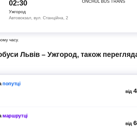
02:30
ONCHUL BUS TRANS
Ужгород
Автовокзал, вул. Станційна, 2
вому часу.
а
попутці
4
від
а
маршрутці
6
від