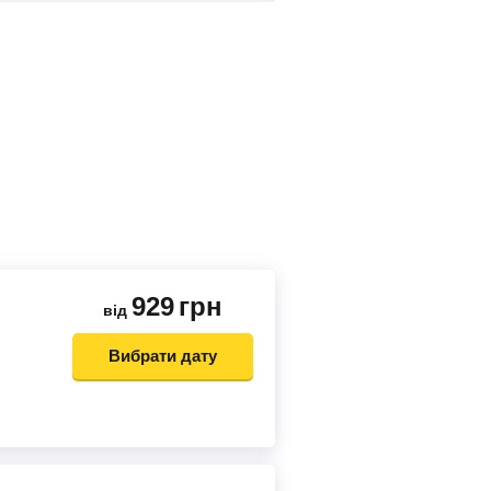
929
грн
від
Вибрати дату