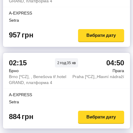
GRAND, платформа 4
A-EXPRESS
Setra
957
грн
Вибрати дату
02:15
04:50
год
хв
2
35
Брно
Прага
Brno [*CZ], , Benešova tř.hotel
Praha [*CZ],,Hlavní nádraží
GRAND, платформа 4
A-EXPRESS
Setra
884
грн
Вибрати дату