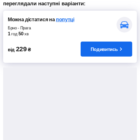
переглядали наступні варіанти:
Можна дістатися
на
попутці
Брно
-
Прага
1
50
год
хв
229
Подивитись
від
₴