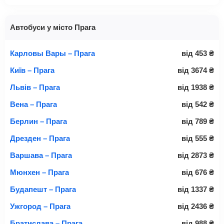
Автобуси у місто Прага
Карловы Вары – Прага
від
453
₴
Київ – Прага
від
3674
₴
Львів – Прага
від
1938
₴
Вена – Прага
від
542
₴
Берлин – Прага
від
789
₴
Дрезден – Прага
від
555
₴
Варшава – Прага
від
2873
₴
Мюнхен – Прага
від
676
₴
Будапешт – Прага
від
1337
₴
Ужгород – Прага
від
2436
₴
Братислава – Прага
від
988
₴