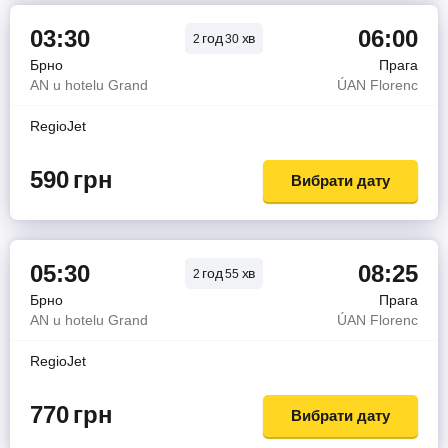
03:30
06:00
год
хв
2
30
Брно
Прага
AN u hotelu Grand
ÚAN Florenc
RegioJet
590
грн
Вибрати дату
05:30
08:25
год
хв
2
55
Брно
Прага
AN u hotelu Grand
ÚAN Florenc
RegioJet
770
грн
Вибрати дату