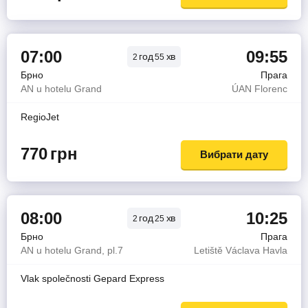
07:00
09:55
год
хв
2
55
Брно
Прага
AN u hotelu Grand
ÚAN Florenc
RegioJet
770
грн
Вибрати дату
08:00
10:25
год
хв
2
25
Брно
Прага
AN u hotelu Grand, pl.7
Letiště Václava Havla
Vlak společnosti Gepard Express