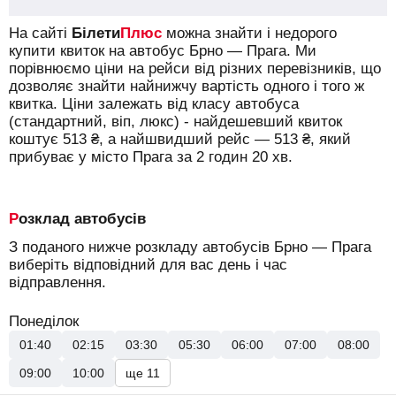
На сайті
Білети
Плюс
можна знайти і недорого
купити квиток на автобус Брно — Прага.
Ми
порівнюємо ціни на рейси від різних перевізників, що
дозволяє знайти найнижчу вартість одного і того ж
квитка. Ціни залежать від класу автобуса
(стандартний, віп, люкс) - найдешевший квиток
коштує
513
₴
, а найшвидший рейс —
513
₴
, який
прибуває у місто Прага за 2 годин 20 хв.
Розклад автобусів
З поданого нижче розкладу автобусів Брно — Прага
виберіть відповідний для вас день і час
відправлення.
Понеділок
01:40
02:15
03:30
05:30
06:00
07:00
08:00
09:00
10:00
ще 11