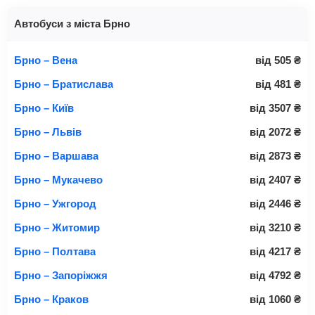
Автобуси з міста Брно
Брно – Вена
від
505
₴
Брно – Братислава
від
481
₴
Брно – Київ
від
3507
₴
Брно – Львів
від
2072
₴
Брно – Варшава
від
2873
₴
Брно – Мукачево
від
2407
₴
Брно – Ужгород
від
2446
₴
Брно – Житомир
від
3210
₴
Брно – Полтава
від
4217
₴
Брно – Запоріжжя
від
4792
₴
Брно – Краков
від
1060
₴