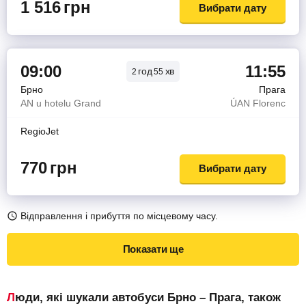
1 516
грн
Вибрати дату
09:00
11:55
год
хв
2
55
Брно
Прага
AN u hotelu Grand
ÚAN Florenc
RegioJet
770
грн
Вибрати дату
Відправлення і прибуття по місцевому часу.
Показати ще
Люди, які шукали автобуси Брно – Прага, також