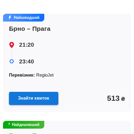
Найшвидший
Брно – Прага
21:20
23:40
Перевізник:
RegioJet
513
Знайти квиток
₴
Найдешевший