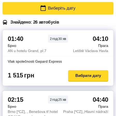
Виберіть дату
Знайдено: 26 автобусів
01:40
04:10
год
хв
2
30
Брно
Прага
AN u hotelu Grand, pl.7
Letiště Václava Havla
Vlak společnosti Gepard Express
1 515
грн
Вибрати дату
02:15
04:40
год
хв
2
25
Брно
Прага
Brno [*CZ], , Benešova tř.hotel
Praha [*CZ],,Hlavní nádraží