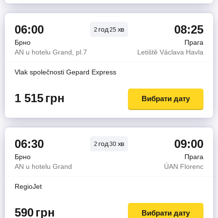
06:00
08:25
год
хв
2
25
Брно
Прага
AN u hotelu Grand, pl.7
Letiště Václava Havla
Vlak společnosti Gepard Express
1 515
грн
Вибрати дату
06:30
09:00
год
хв
2
30
Брно
Прага
AN u hotelu Grand
ÚAN Florenc
RegioJet
590
грн
Вибрати дату