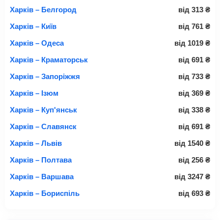
Харків – Белгород
від
313
₴
Харків – Київ
від
761
₴
Харків – Одеса
від
1019
₴
Харків – Краматорськ
від
691
₴
Харків – Запоріжжя
від
733
₴
Харків – Ізюм
від
369
₴
Харків – Куп'янськ
від
338
₴
Харків – Славянск
від
691
₴
Харків – Львів
від
1540
₴
Харків – Полтава
від
256
₴
Харків – Варшава
від
3247
₴
Харків – Бориспіль
від
693
₴