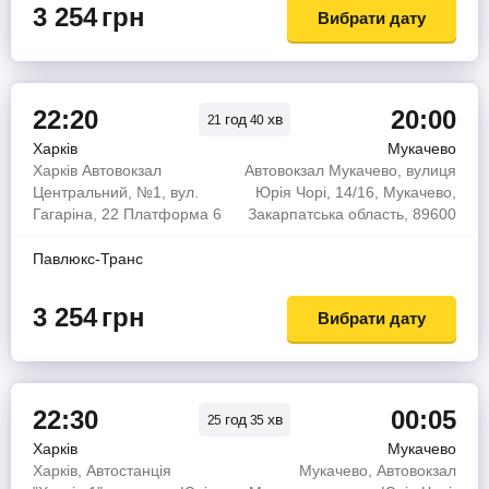
3 254
грн
Вибрати дату
22:20
20:00
год
хв
21
40
Харків
Мукачево
Харків Автовокзал
Автовокзал Мукачево, вулиця
Центральний, №1, вул.
Юрія Чорі, 14/16, Мукачево,
Гагаріна, 22 Платформа 6
Закарпатська область, 89600
Павлюкс-Транс
3 254
грн
Вибрати дату
22:30
00:05
год
хв
25
35
Харків
Мукачево
Харків, Автостанція
Мукачево, Автовокзал