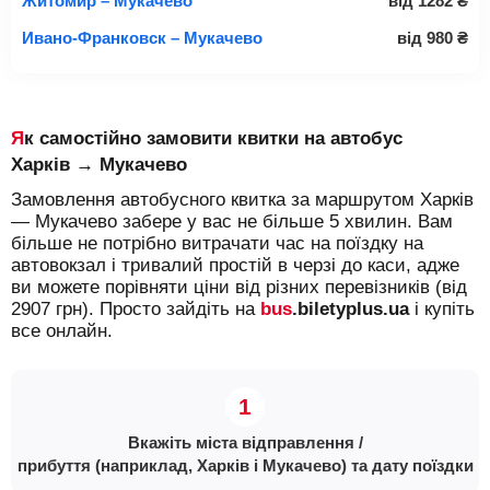
Житомир – Мукачево
від
1282
₴
Ивано-Франковск – Мукачево
від
980
₴
Як самостійно замовити квитки на автобус
Харків → Мукачево
Замовлення автобусного квитка за маршрутом Харків
— Мукачево забере у вас не більше 5 хвилин. Вам
більше не потрібно витрачати час на поїздку на
автовокзал і тривалий простій в черзі до каси, адже
ви можете порівняти ціни від різних перевізників (від
2907 грн). Просто зайдіть на
bus
.biletyplus.ua
і купіть
все онлайн.
Вкажіть міста відправлення /
прибуття (наприклад, Харків і Мукачево) та дату поїздки