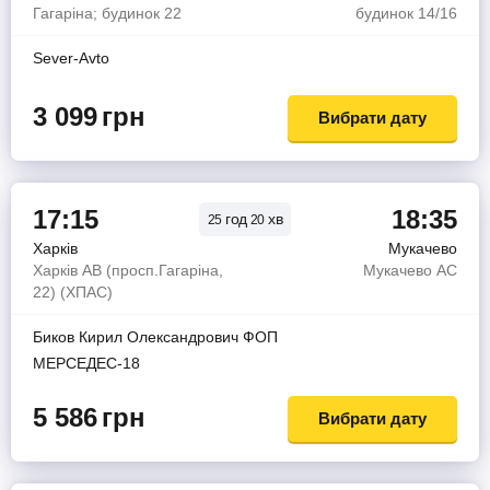
Гагаріна; будинок 22
будинок 14/16
Sever-Avto
3 099
грн
Вибрати дату
17:15
18:35
год
хв
25
20
Харків
Мукачево
Харків АВ (просп.Гагаріна,
Мукачево АС
22) (ХПАС)
Биков Кирил Олександрович ФОП
МЕРСЕДЕС-18
5 586
грн
Вибрати дату