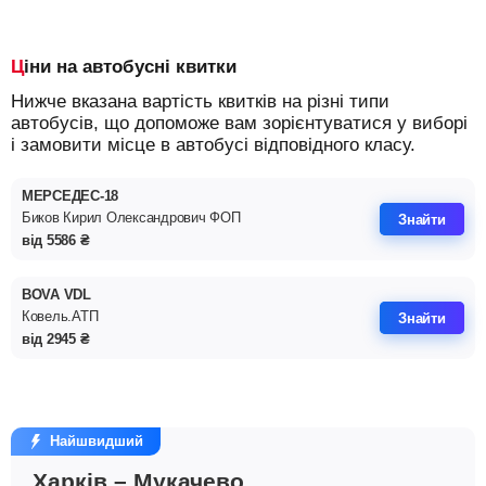
Ціни на автобусні квитки
Нижче вказана вартість квитків на різні типи
автобусів, що допоможе вам зорієнтуватися у виборі
і замовити місце в автобусі відповідного класу.
МЕРСЕДЕС-18
Биков Кирил Олександрович ФОП
Знайти
від
5586
₴
BOVA VDL
Ковель.АТП
Знайти
від
2945
₴
Найшвидший
Харків – Мукачево