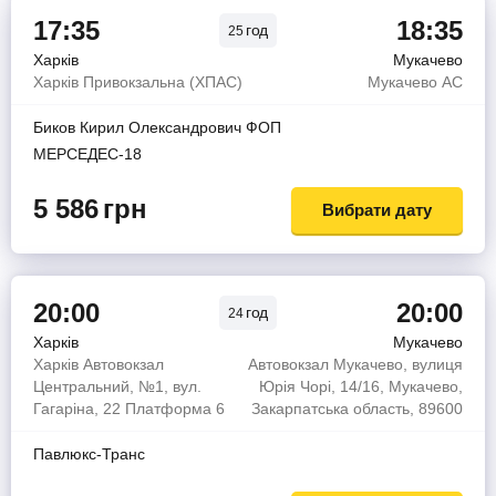
17:35
18:35
год
25
Харків
Мукачево
Харків Привокзальна (ХПАС)
Мукачево АС
Биков Кирил Олександрович ФОП
МЕРСЕДЕС-18
5 586
грн
Вибрати дату
20:00
20:00
год
24
Харків
Мукачево
Харків Автовокзал
Автовокзал Мукачево, вулиця
Центральний, №1, вул.
Юрія Чорі, 14/16, Мукачево,
Гагаріна, 22 Платформа 6
Закарпатська область, 89600
Павлюкс-Транс