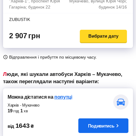
"Харків-1", проспект Юрія
Мукачево, вулиця Юрія Чорі;
Гагаріна; будинок 22
будинок 14/16
ZUBUSTIK
2 907
грн
Вибрати дату
Відправлення і прибуття по місцевому часу.
Люди, які шукали автобуси Харків – Мукачево,
також переглядали наступні варіанти:
Можна дістатися
на
попутці
Харків
-
Мукачево
19
1
год
хв
1643
Подивитись
від
₴