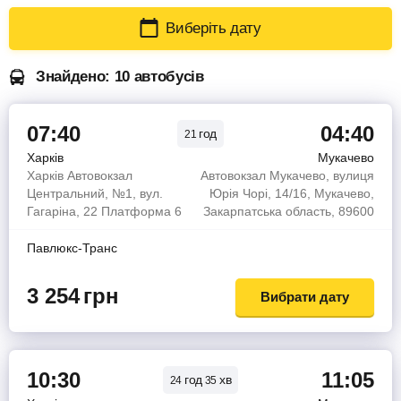
Виберіть дату
Знайдено: 10 автобусів
07:40
04:40
год
21
Харків
Мукачево
Харків Автовокзал
Автовокзал Мукачево, вулиця
Центральний, №1, вул.
Юрія Чорі, 14/16, Мукачево,
Гагаріна, 22 Платформа 6
Закарпатська область, 89600
Павлюкс-Транс
3 254
грн
Вибрати дату
10:30
11:05
год
хв
24
35