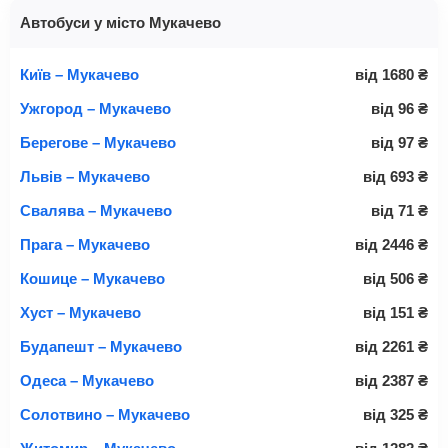
Автобуси у місто Мукачево
Київ – Мукачево
від
1680
₴
Ужгород – Мукачево
від
96
₴
Берегове – Мукачево
від
97
₴
Львів – Мукачево
від
693
₴
Свалява – Мукачево
від
71
₴
Прага – Мукачево
від
2446
₴
Кошице – Мукачево
від
506
₴
Хуст – Мукачево
від
151
₴
Будапешт – Мукачево
від
2261
₴
Одеса – Мукачево
від
2387
₴
Солотвино – Мукачево
від
325
₴