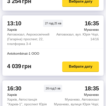
3 254
грн
Вибрати дату
13:10
16:35
год
хв
27
25
Харків
Мукачево
Автовокзал, Аерокосмічний
Автовокзал, вул. Юрія Чорі,
(Гагаріна) проспект, 22,
14/16
платформа 3-4
Avtokombinat-1 OOO
4 039
грн
Вибрати дату
16:30
18:35
год
хв
26
5
Харків
Мукачево
Харків, Автостанція
Мукачево, Автовокзал
"Харків-1", проспект Юрія
Мукачево, вулиця Юрія Чорі;