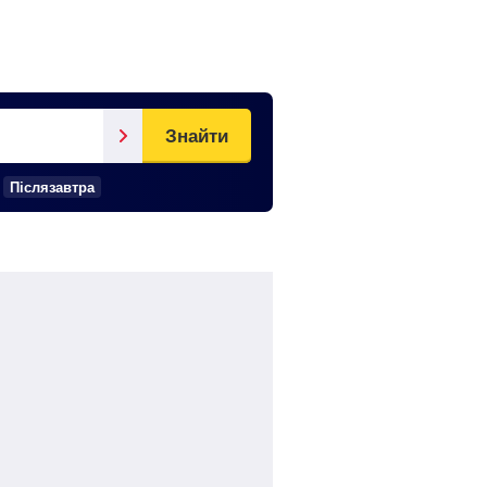
Знайти
Післязавтра