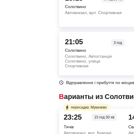
Солотвино
Автовокзал, вул. Спортивная
21:05
3
год
Солотвино
Солотвино, Автостанція
Солотвино, улица
Спортивная
Відправлення і прибуття по місце
Варианты из Солотви
пересадка: Мукачево
23:25
1
15 год 30 хв
Тячів
Св
Автовокзал, вул. Княгині
Ав