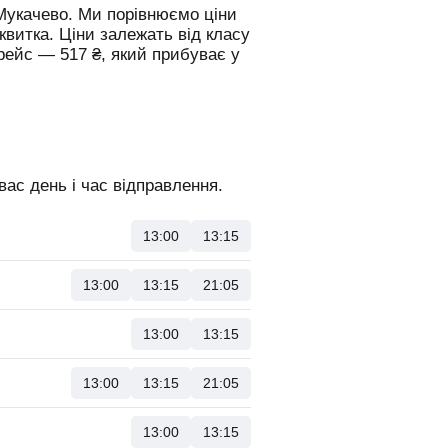
Мукачево.
Ми порівнюємо ціни
 квитка. Ціни залежать від класу
 рейс —
517
₴
, який прибуває у
ас день і час відправлення.
13:00
13:15
13:00
13:15
21:05
13:00
13:15
13:00
13:15
21:05
13:00
13:15