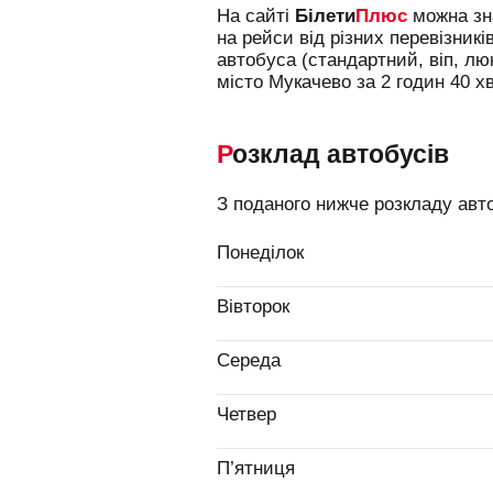
На сайті
Білети
Плюс
можна зна
на рейси від різних перевізникі
автобуса (стандартний, віп, л
місто Мукачево за 2 годин 40 хв
Розклад автобусів
З поданого нижче розкладу авт
Понеділок
Вівторок
Середа
Четвер
П’ятниця