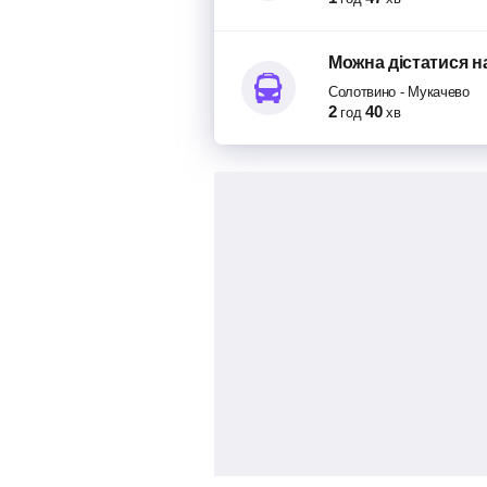
пересадка: Мукачево 18 год 
Можна дістатися
н
30 хв в дорозі
Солотвино
-
Мукачево
2
40
год
хв
20:10
Мукачево
Мукачево, Автовокзал М
Чорі; будинок 14/16
20:40
Берегове
Берегове, Автостанція Б
Мужайська; будинок 52