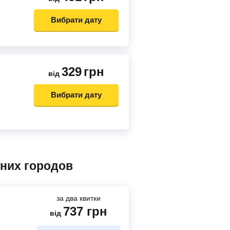
Вибрати дату
329
грн
від
Вибрати дату
дних городов
за два квитки
737
грн
від