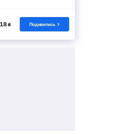
18
Подивитись
₴
172
грн
від
Знайти квиток