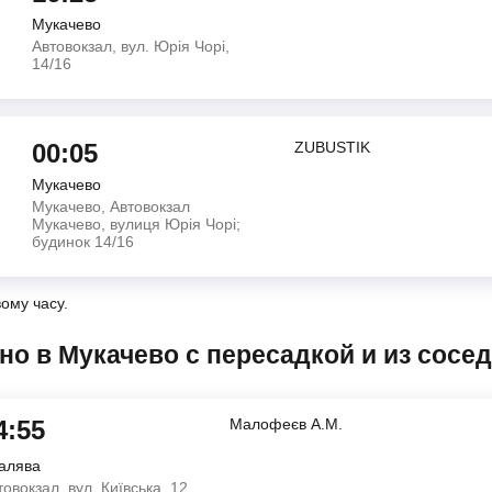
Мукачево
Автовокзал, вул. Юрія Чорі,
14/16
00:05
ZUBUSTIK
Мукачево
Мукачево, Автовокзал
Мукачево, вулиця Юрія Чорі;
будинок 14/16
вому часу.
но в Мукачево с пересадкой и из сосе
4:55
Малофеєв А.М.
алява
товокзал, вул. Київська, 12