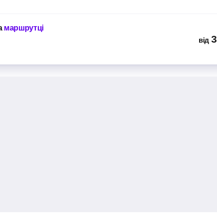
25 хв
а
маршрутці
3
від
ZUBUSTIK
укачево, вулиця Юрія
ерегове, вулиця