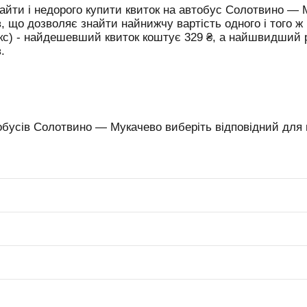
йти і недорого купити квиток на автобус Солотвино — 
в, що дозволяє знайти найнижчу вартість одного і того ж
юкс) - найдешевший квиток коштує
329
₴
, а найшвидший
.
обусів Солотвино — Мукачево виберіть відповідний для в