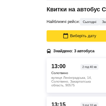
Квитки на автобус 
Найближчі рейси:
Сьогодні
За
Виберіть дату
Знайдено: 3 автобуса
13:00
2
год
40
хв
Солотвино
вулиця Ленінградська, 14,
Солотвино, Закарпатська
область, 90575
13:15
3
год
10
хв