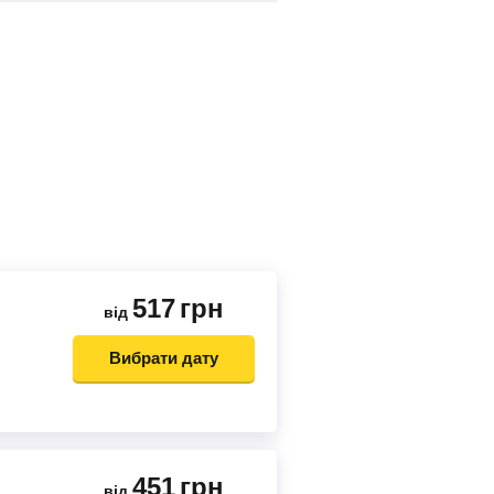
517
грн
від
Вибрати дату
451
грн
від