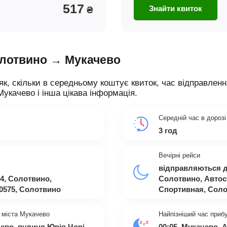
517
Знайти квиток
₴
олотвино → Мукачево
як, скільки в середньому коштує квиток, час відправленн
Мукачево і інша цікава інформація.
Середній час в дорозі
3 год
Вечірні рейси
відправляються д
4, Солотвино,
Солотвино, Автос
90575, Солотвино
Спортивная, Сол
 міста Мукачево
Найпізніший час приб
ево, вулиця Юрія Чорі,
00:05, Мукачево,