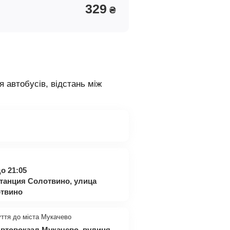
329
₴
я автобусів, відстань між
о 21:05
танция Солотвино, улица
отвино
уття до міста Мукачево
 Автовокзал Мукачево, вулиця