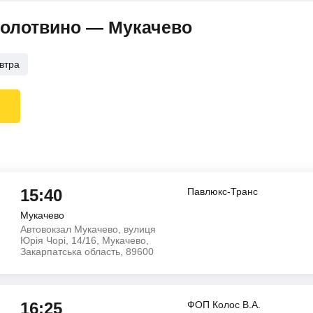
Солотвино — Мукачево
втра
15:40
Павлюкс-Транс
Мукачево
Автовокзал Мукачево, вулиця
Юрія Чорі, 14/16, Мукачево,
Закарпатська область, 89600
16:25
ФОП Колос В.А.