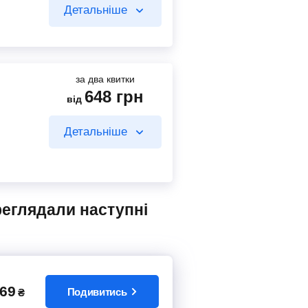
Детальніше
за два квитки
648
грн
від
476
грн
від
Детальніше
Знайти квиток
476
грн
від
261
грн
від
Знайти квиток
69
Знайти квиток
Подивитись
₴