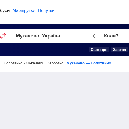
буси
Маршрутки
Попутки
Коли?
Cьогодні
Завтра
Солотвино - Мукачево
Зворотно:
Мукачево — Солотвино