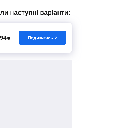
ли наступні варіанти:
94
Подивитись
₴