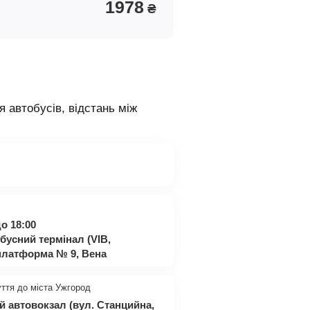
1978
₴
я автобусів, відстань між
о 18:00
бусний термінал (VIB,
, платформа № 9, Вена
уття до міста Ужгород
й автовокзал (вул. Станцийна,