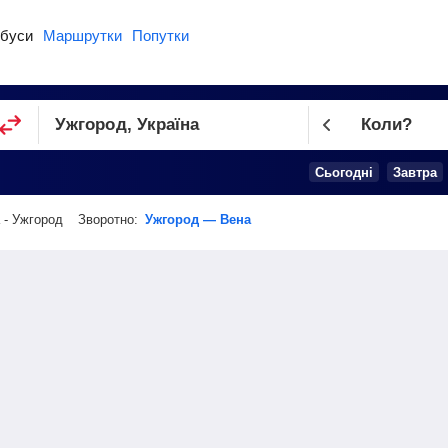
буси
Маршрутки
Попутки
Коли?
Cьогодні
Завтра
 - Ужгород
Зворотно:
Ужгород — Вена