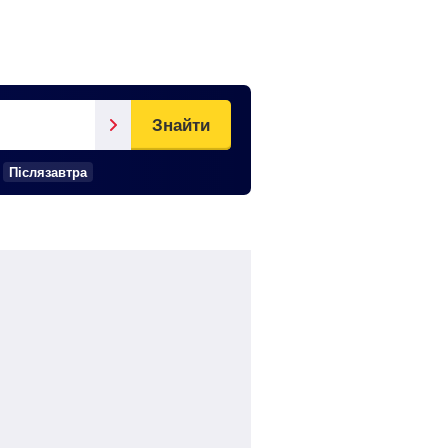
Знайти
Післязавтра