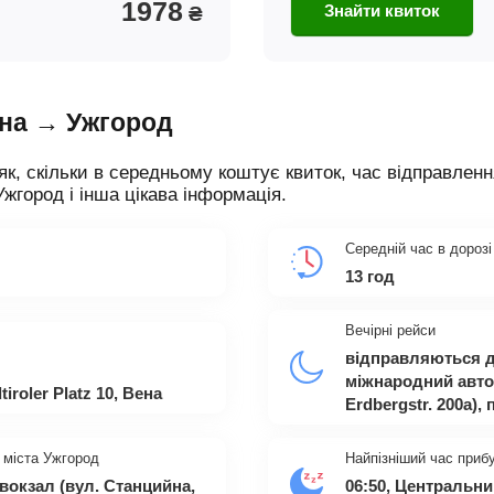
1978
Знайти квиток
₴
ена → Ужгород
як, скільки в середньому коштує квиток, час відправленн
Ужгород і інша цікава інформація.
Середній час в дорозі
13 год
Вечірні рейси
відправляються д
міжнародний авто
iroler Platz 10, Вена
Erdbergstr. 200а)
 міста Ужгород
Найпізніший час приб
вокзал (вул. Станцийна,
06:50, Центральни