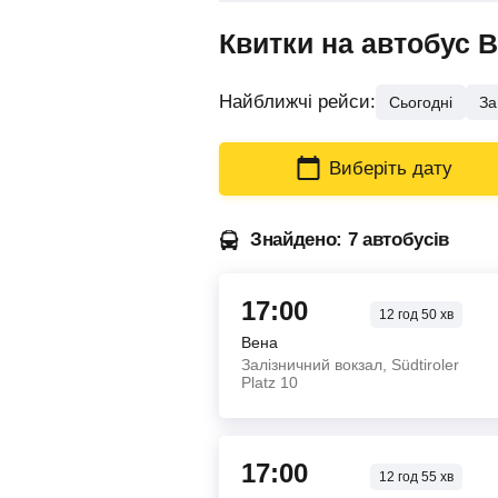
Квитки на автобус 
Найближчі рейси:
Сьогодні
За
Виберіть дату
Знайдено: 7 автобусів
17:00
12
год
50
хв
Вена
Залізничний вокзал, Südtiroler
Platz 10
17:00
12
год
55
хв