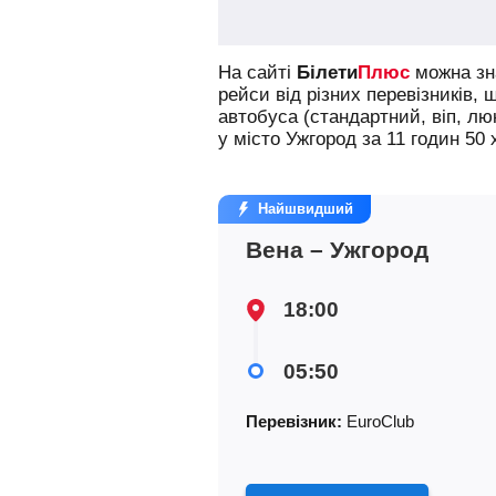
На сайті
Білети
Плюс
можна зна
рейси від різних перевізників, 
автобуса (стандартний, віп, л
у місто Ужгород за 11 годин 50 
Найшвидший
Вена – Ужгород
18:00
05:50
Перевізник:
EuroClub