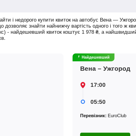
йти і недорого купити квиток на автобус Вена — Ужгоро
що дозволяє знайти найнижчу вартість одного і того ж кв
юкс) - найдешевший квиток коштує
1 978
₴
, а найшвидши
хв.
Найдешевший
Вена – Ужгород
17:00
05:50
Перевізник:
EuroClub