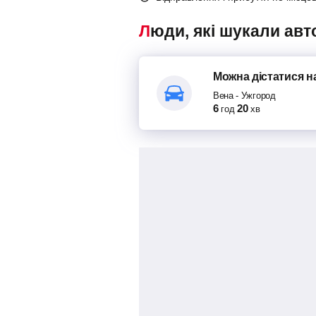
Люди, які шукали ав
Можна дістатися
н
Вена
-
Ужгород
6
20
год
хв