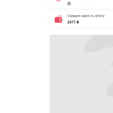
2)
Середня вартість білету
2477
₴