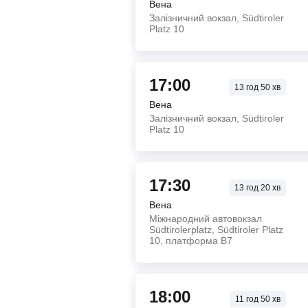
Вена
Залізничний вокзал, Südtiroler
Platz 10
17:00
13
год
50
хв
Вена
Залізничний вокзал, Südtiroler
Platz 10
17:30
13
год
20
хв
Вена
Міжнародний автовокзал
Südtirolerplatz, Südtiroler Platz
10, платформа B7
18:00
11
год
50
хв