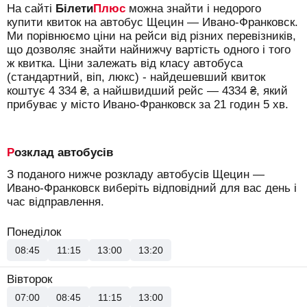
На сайті
Білети
Плюс
можна знайти і недорого
купити квиток на автобус Щецин — Ивано-Франковск.
Ми порівнюємо ціни на рейси від різних перевізників,
що дозволяє знайти найнижчу вартість одного і того
ж квитка. Ціни залежать від класу автобуса
(стандартний, віп, люкс) - найдешевший квиток
коштує
4 334
₴
, а найшвидший рейс —
4334
₴
, який
прибуває у місто Ивано-Франковск за 21 годин 5 хв.
Розклад автобусів
З поданого нижче розкладу автобусів Щецин —
Ивано-Франковск виберіть відповідний для вас день і
час відправлення.
Понеділок
08:45
11:15
13:00
13:20
Вівторок
07:00
08:45
11:15
13:00