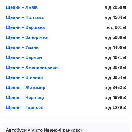
Щецин – Львів
від
2858
₴
Щецин – Полтава
від
4564
₴
Щецин – Варшава
від
801
₴
Щецин – Запоріжжя
від
5086
₴
Щецин – Умань
від
4406
₴
Щецин – Берлин
від
4071
₴
Щецин – Хмельницький
від
3079
₴
Щецин – Вінниця
від
3954
₴
Щецин – Житомир
від
3452
₴
Щецин – Чернівці
від
4696
₴
Щецин – Гданьск
від
1279
₴
Автобуси у місто Ивано-Франковск