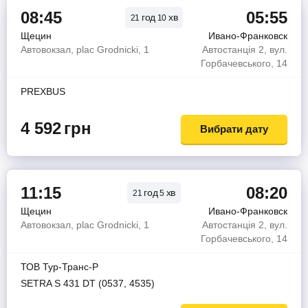
08:45
05:55
год
хв
21
10
Щецин
Ивано-Франковск
Автовокзал, plac Grodnicki, 1
Автостанція 2, вул.
Горбачевського, 14
PREXBUS
4 592
грн
Вибрати дату
11:15
08:20
год
хв
21
5
Щецин
Ивано-Франковск
Автовокзал, plac Grodnicki, 1
Автостанція 2, вул.
Горбачевського, 14
ТОВ Тур-Транс-Р
SETRA S 431 DT (0537, 4535)