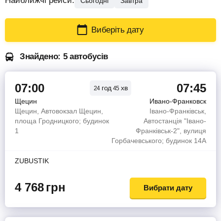
Найближчі рейси:
Сьогодні
Завтра
Виберіть дату
Знайдено: 5 автобусів
07:00
07:45
год
хв
24
45
Щецин
Ивано-Франковск
Щецин, Автовокзал Щецин,
Івано-Франківськ,
площа Гродницкого; будинок
Автостанція "Івано-
1
Франківськ-2", вулиця
Горбачевського; будинок 14А
ZUBUSTIK
4 768
грн
Вибрати дату