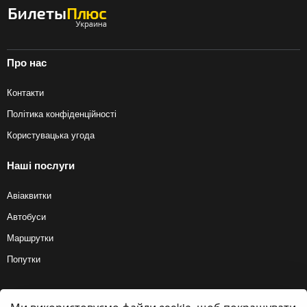
Про нас
Контакти
Політика конфіденційності
Користувацька угода
Наші послуги
Авіаквитки
Автобуси
Маршрутки
Попутки
© 2012 — 2026, Biletyplus, ООО «Инновэйтив Трэвел Текнолоджиз». Усі