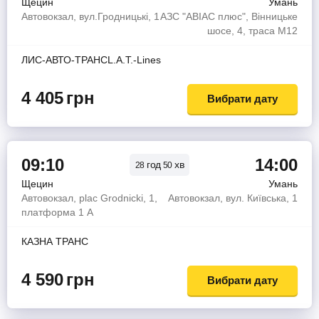
Щецин
Умань
Автовокзал, вул.Гродницькі, 1
АЗС "АBIAC плюс", Вінницьке
шосе, 4, траса М12
ЛИС-АВТО-ТРАНСL.A.T.-Lines
4 405
грн
Вибрати дату
09:10
14:00
год
хв
28
50
Щецин
Умань
Автовокзал, plac Grodnicki, 1,
Автовокзал, вул. Київська, 1
платформа 1 A
КАЗНА ТРАНС
4 590
грн
Вибрати дату