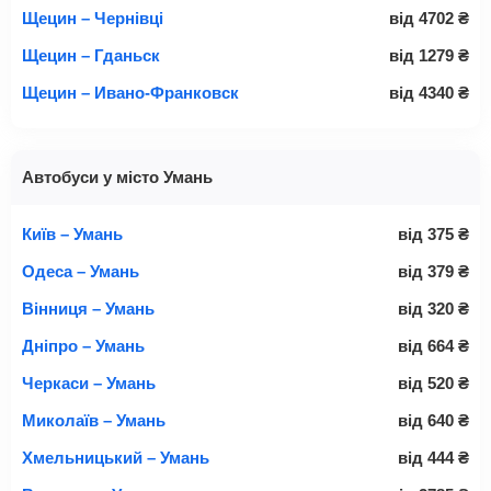
Щецин – Чернівці
від
4702
₴
Щецин – Гданьск
від
1279
₴
Щецин – Ивано-Франковск
від
4340
₴
Автобуси у місто Умань
Київ – Умань
від
375
₴
Одеса – Умань
від
379
₴
Вінниця – Умань
від
320
₴
Дніпро – Умань
від
664
₴
Черкаси – Умань
від
520
₴
Миколаїв – Умань
від
640
₴
Хмельницький – Умань
від
444
₴