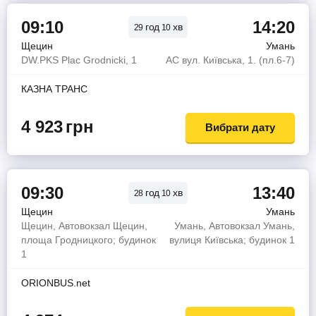
09:10
14:20
год
хв
29
10
Щецин
Умань
DW.PKS Plac Grodnicki, 1
АС вул. Київська, 1. (пл.6-7)
КАЗНА ТРАНС
4 923
грн
Вибрати дату
09:30
13:40
год
хв
28
10
Щецин
Умань
Щецин, Автовокзал Щецин,
Умань, Автовокзал Умань,
площа Гродницкого; будинок
вулиця Київська; будинок 1
1
ORIONBUS.net