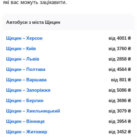
які вас можуть зацікавити.
Автобуси з міста Щецин
Щецин – Херсон
від
4001
₴
Щецин – Київ
від
3760
₴
Щецин – Львів
від
2858
₴
Щецин – Полтава
від
4564
₴
Щецин – Варшава
від
801
₴
Щецин – Запоріжжя
від
5086
₴
Щецин – Берлин
від
3696
₴
Щецин – Хмельницький
від
3079
₴
Щецин – Вінниця
від
3954
₴
Щецин – Житомир
від
3452
₴