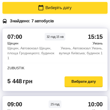
Виберіть дату
Знайдено: 7 автобусів
07:00
15:15
год
хв
32
15
Щецин
Умань
Щецин, Автовокзал Щецин,
Умань, Автовокзал Умань,
площа Гродницкого; будинок
вулиця Київська; будинок 1
1
ZUBUSTIK
5 448
грн
Вибрати дату
09:00
10:00
год
25