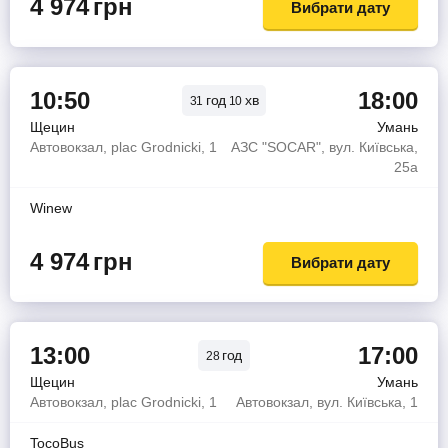
4 974
грн
Вибрати дату
10:50
18:00
год
хв
31
10
Щецин
Умань
Автовокзал, plac Grodnicki, 1
АЗС "SOCAR", вул. Київська,
25а
Winew
4 974
грн
Вибрати дату
13:00
17:00
год
28
Щецин
Умань
Автовокзал, plac Grodnicki, 1
Автовокзал, вул. Київська, 1
TocoBus