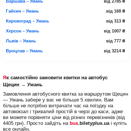
Варшава – Умань
від
2785
₴
Гайсин – Умань
від
168
₴
Кировоград – Умань
від
313
₴
Херсон – Умань
від
1007
₴
Львів – Умань
від
777
₴
Вроцлав – Умань
від
3214
₴
Як самостійно замовити квитки на автобус
Щецин → Умань
Замовлення автобусного квитка за маршрутом Щецин
— Умань забере у вас не більше 5 хвилин. Вам
більше не потрібно витрачати час на поїздку на
автовокзал і тривалий простій в черзі до каси, адже
ви можете порівняти ціни від різних перевізників (від
4405 грн). Просто зайдіть на
bus
.biletyplus.ua
і купіть
все онлайн.