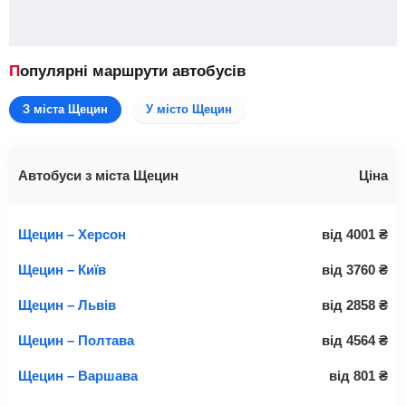
Популярні маршрути автобусів
З міста Щецин
У місто Щецин
Автобуси з міста Щецин
Ціна
Щецин – Херсон
від
4001
₴
Щецин – Київ
від
3760
₴
Щецин – Львів
від
2858
₴
Щецин – Полтава
від
4564
₴
Щецин – Варшава
від
801
₴