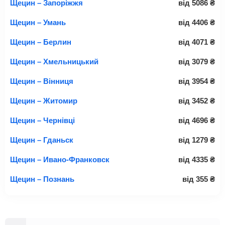
Щецин – Запоріжжя
від
5086
₴
Щецин – Умань
від
4406
₴
Щецин – Берлин
від
4071
₴
Щецин – Хмельницький
від
3079
₴
Щецин – Вінниця
від
3954
₴
Щецин – Житомир
від
3452
₴
Щецин – Чернівці
від
4696
₴
Щецин – Гданьск
від
1279
₴
Щецин – Ивано-Франковск
від
4335
₴
Щецин – Познань
від
355
₴