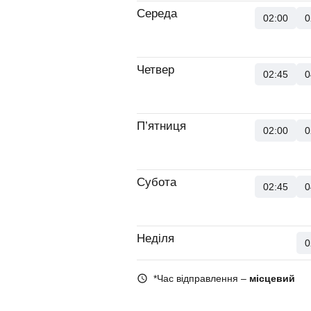
Середа
02:00
0
Четвер
02:45
0
П’ятниця
02:00
0
Субота
02:45
0
Неділя
0
*Час відправлення –
місцевий