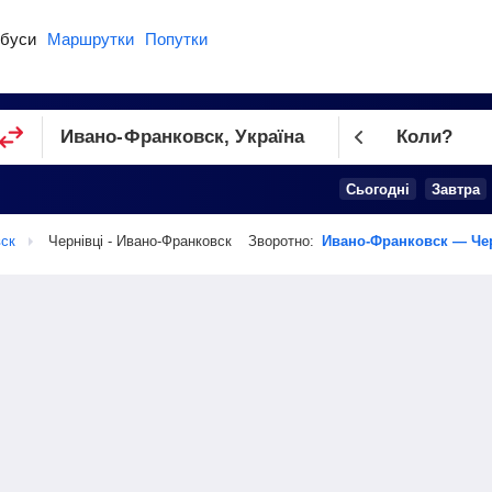
буси
Маршрутки
Попутки
Коли?
Cьогодні
Завтра
ск
Чернівці - Ивано-Франковск
Зворотно:
Ивано-Франковск — Че