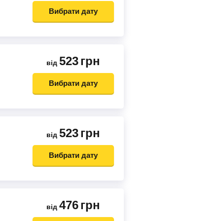
Вибрати дату
523
грн
від
Вибрати дату
523
грн
від
Вибрати дату
476
грн
від