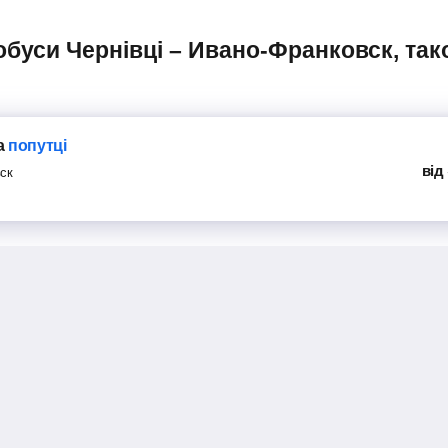
а
попутці
від
ск