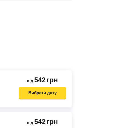
542
грн
від
Вибрати дату
542
грн
від