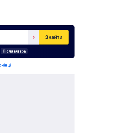
Знайти
Післязавтра
рнівці