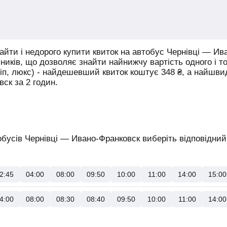
йти і недорого купити квиток на автобус Чернівці — Ив
зників, що дозволяє знайти найнижчу вартість одного і то
віп, люкс) - найдешевший квиток коштує
348
₴
, а найшв
ск за 2 годин.
бусів Чернівці — Ивано-Франковск виберіть відповідний 
2:45
04:00
08:00
09:50
10:00
11:00
14:00
15:00
4:00
08:00
08:30
08:40
09:50
10:00
11:00
14:00