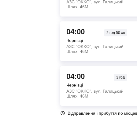
АЗС "OKKO", вул. Галицький
Шлях, 46М
04:00
2
год
50
хв
Чернівці
АЗС "OKKO", вул. Галицький
Шлях, 46М
04:00
3
год
Чернівці
АЗС "OKKO", вул. Галицький
Шлях, 46М
Відправлення і прибуття по місце