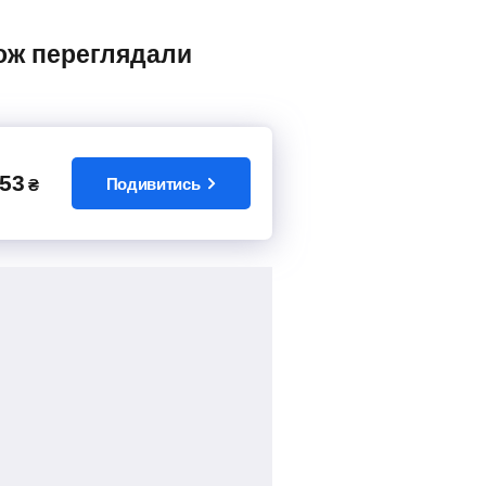
53
Подивитись
₴