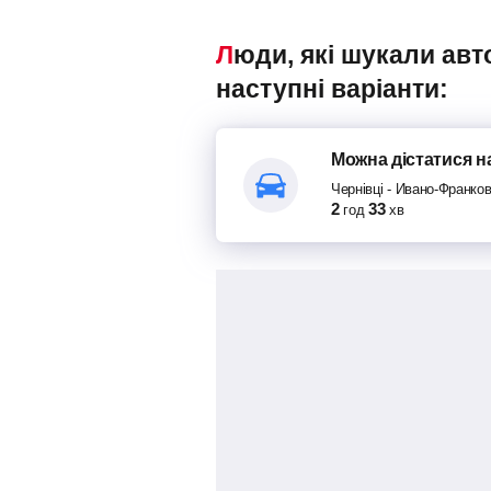
Люди, які шукали автобуси Чернівці – Ивано-Франковск, також переглядали
наступні варіанти:
Можна дістатися
н
Чернівці
-
Ивано-Франков
2
33
год
хв