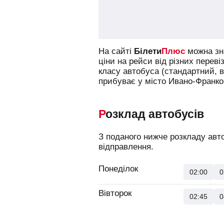
На сайті
Білети
Плюс
можна зна
ціни на рейси від різних переві
класу автобуса (стандартний, 
прибуває у місто Ивано-Франков
Розклад автобусів
З поданого нижче розкладу авто
відправлення.
Понеділок
02:00
0
Вівторок
02:45
0