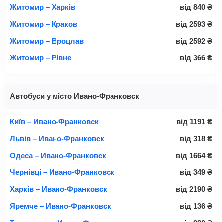
Житомир – Харків
від
840
₴
Житомир – Краков
від
2593
₴
Житомир – Вроцлав
від
2592
₴
Житомир – Рівне
від
366
₴
Автобуси у місто Ивано-Франковск
Київ – Ивано-Франковск
від
1191
₴
Львів – Ивано-Франковск
від
318
₴
Одеса – Ивано-Франковск
від
1664
₴
Чернівці – Ивано-Франковск
від
349
₴
Харків – Ивано-Франковск
від
2190
₴
Яремче – Ивано-Франковск
від
136
₴