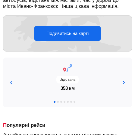
автобусів, відстань між містами, час у дорозі до
міста Ивано-Франковск і інша цікава інформація.
Подивитись на карті
Відстань
353 км
Популярні рейси
Автобусне сполучення з іншими містами досить