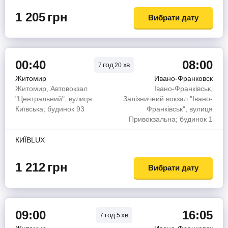
1 205
грн
Вибрати дату
00:40
08:00
год
хв
7
20
Житомир
Ивано-Франковск
Житомир, Автовокзал
Івано-Франківськ,
"Центральний", вулиця
Залізничний вокзал "Івано-
Київська; будинок 93
Франківськ", вулиця
Привокзальна; будинок 1
КИЇВLUX
1 212
грн
Вибрати дату
09:00
16:05
год
хв
7
5