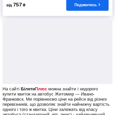
757
Подивитись
від
₴
На сайті
Білети
Плюс
можна знайти і недорого
купити квиток на автобус Житомир — Ивано-
Франковск.
Ми порівнюємо ціни на рейси від різних
перевізників, що дозволяє знайти найнижчу вартість
одного і того ж квитка. Ціни залежать від класу
автобуса (стандартний, віп, люкс) - найдешевший