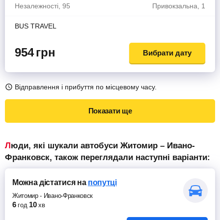
Незалежності, 95
Привокзальна, 1
BUS TRAVEL
954
грн
Вибрати дату
Відправлення і прибуття по місцевому часу.
Показати ще
Люди, які шукали автобуси Житомир – Ивано-
Франковск, також переглядали наступні варіанти:
Можна дістатися
на
попутці
Житомир
-
Ивано-Франковск
6
10
год
хв