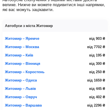
велике. Нижче ви можете подивитися інші напрямки,
які вас можуть зацікавити.
Автобуси з міста Житомир
Житомир – Яремче
від
903
₴
Житомир – Москва
від
7702
₴
Житомир – Київ
від
195
₴
Житомир – Вінниця
від
300
₴
Житомир – Коростень
від
250
₴
Житомир – Одеса
від
1659
₴
Житомир – Львів
від
445
₴
Житомир – Овруч
від
402
₴
Житомир – Варшава
від
2296
₴