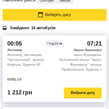
Найближчі рейси:
Сьогодні
Завтра
Виберіть дату
Знайдено: 14 автобусів
00:05
07:21
год
хв
7
16
Житомир
Ивано-Франковск
Житомир, Автовокзал
Івано-Франківськ,
"Центральний", вулиця
Залізничний вокзал "Івано-
Київська; будинок 93
Франківськ", вулиця
Привокзальна; будинок 1
КИЇВLUX
1 212
грн
Вибрати дату