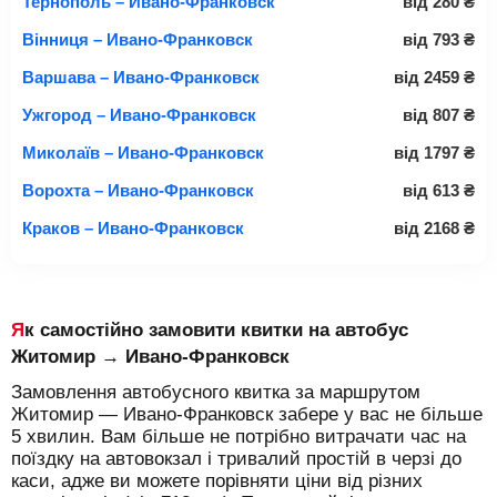
Тернополь – Ивано-Франковск
від
280
₴
Вінниця – Ивано-Франковск
від
793
₴
Варшава – Ивано-Франковск
від
2459
₴
Ужгород – Ивано-Франковск
від
807
₴
Миколаїв – Ивано-Франковск
від
1797
₴
Ворохта – Ивано-Франковск
від
613
₴
Краков – Ивано-Франковск
від
2168
₴
Як самостійно замовити квитки на автобус
Житомир → Ивано-Франковск
Замовлення автобусного квитка за маршрутом
Житомир — Ивано-Франковск забере у вас не більше
5 хвилин. Вам більше не потрібно витрачати час на
поїздку на автовокзал і тривалий простій в черзі до
каси, адже ви можете порівняти ціни від різних