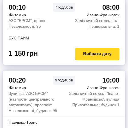
00:10
08:00
год
хв
7
50
Житомир
Ивано-Франковск
АЗС "БРСМ", просп.
Залізничний вокзал, пл.
Незалежності, 95
Привокзальна, 1
БУС ТАЙМ
1 150
грн
Вибрати дату
00:20
10:00
год
хв
9
40
Житомир
Ивано-Франковск
Зупинка "АЗС БРСМ"
Залізничний вокзал "Івано-
(навпроти центрального
Франківськ", вулиця
автовокзалу), проспект
Привокзальна; будинок 1
Незалежності; будинок 95
Павлюкс-Транс