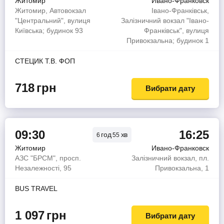
Житомир
Ивано-Франковск
Житомир, Автовокзал
Івано-Франківськ,
"Центральний", вулиця
Залізничний вокзал "Івано-
Київська; будинок 93
Франківськ", вулиця
Привокзальна; будинок 1
СТЕЦИК Т.В. ФОП
718
грн
Вибрати дату
09:30
16:25
год
хв
6
55
Житомир
Ивано-Франковск
АЗС "БРСМ", просп.
Залізничний вокзал, пл.
Незалежності, 95
Привокзальна, 1
BUS TRAVEL
1 097
грн
Вибрати дату