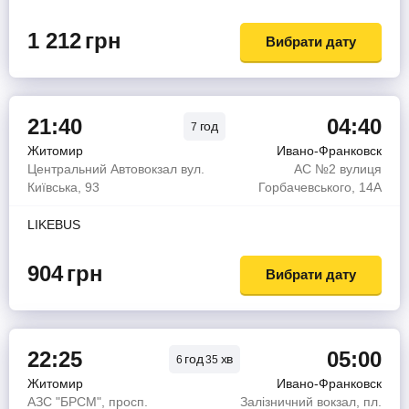
1 212
грн
Вибрати дату
21:40
04:40
год
7
Житомир
Ивано-Франковск
Центральний Автовокзал вул.
АС №2 вулиця
Київська, 93
Горбачевського, 14А
LIKEBUS
904
грн
Вибрати дату
22:25
05:00
год
хв
6
35
Житомир
Ивано-Франковск
АЗС "БРСМ", просп.
Залізничний вокзал, пл.