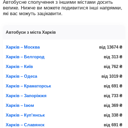
Автобусне сполучення з іншими містами досить
велике. Нижче ви можете подивитися інші напрямки,
які вас можуть зацікавити.
Автобуси з міста Харків
Харків – Москва
від
13674
₴
Харків – Белгород
від
313
₴
Харків – Київ
від
762
₴
Харків – Одеса
від
1019
₴
Харків – Краматорськ
від
691
₴
Харків – Запоріжжя
від
733
₴
Харків – Ізюм
від
369
₴
Харків – Куп'янськ
від
338
₴
Харків – Славянск
від
691
₴