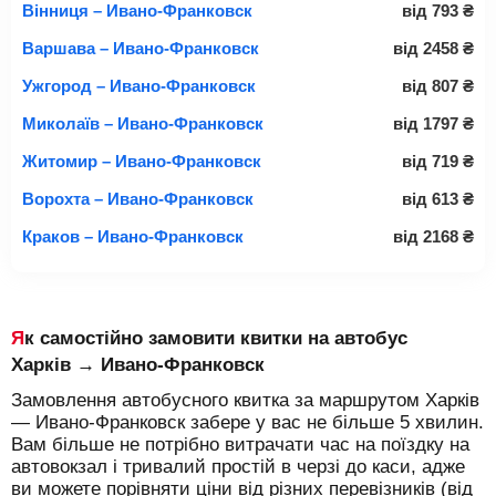
Вінниця – Ивано-Франковск
від
793
₴
Варшава – Ивано-Франковск
від
2458
₴
Ужгород – Ивано-Франковск
від
807
₴
Миколаїв – Ивано-Франковск
від
1797
₴
Житомир – Ивано-Франковск
від
719
₴
Ворохта – Ивано-Франковск
від
613
₴
Краков – Ивано-Франковск
від
2168
₴
Як самостійно замовити квитки на автобус
Харків → Ивано-Франковск
Замовлення автобусного квитка за маршрутом Харків
— Ивано-Франковск забере у вас не більше 5 хвилин.
Вам більше не потрібно витрачати час на поїздку на
автовокзал і тривалий простій в черзі до каси, адже
ви можете порівняти ціни від різних перевізників (від