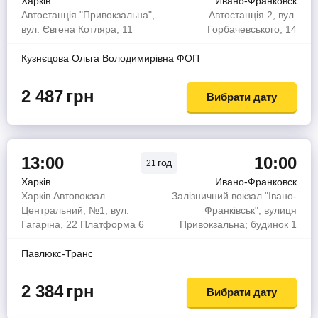
Харків
Ивано-Франковск
Автостанція "Привокзальна",
Автостанція 2, вул.
вул. Євгена Котляра, 11
Горбачевського, 14
Кузнєцова Ольга Володимирiвна ФОП
2 487
грн
Вибрати дату
13:00
10:00
год
21
Харків
Ивано-Франковск
Харків Автовокзал
Залізничний вокзал "Івано-
Центральний, №1, вул.
Франківськ", вулиця
Гагаріна, 22 Платформа 6
Привокзальна; будинок 1
Павлюкс-Транс
2 384
грн
Вибрати дату