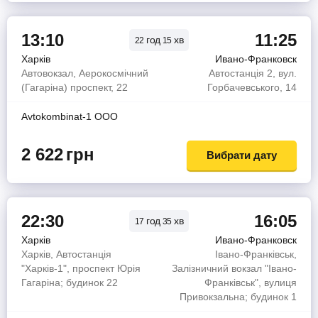
13:10
11:25
год
хв
22
15
Харків
Ивано-Франковск
Автовокзал, Аерокосмічний
Автостанція 2, вул.
(Гагаріна) проспект, 22
Горбачевського, 14
Avtokombinat-1 OOO
2 622
грн
Вибрати дату
22:30
16:05
год
хв
17
35
Харків
Ивано-Франковск
Харків, Автостанція
Івано-Франківськ,
"Харків-1", проспект Юрія
Залізничний вокзал "Івано-
Гагаріна; будинок 22
Франківськ", вулиця
Привокзальна; будинок 1