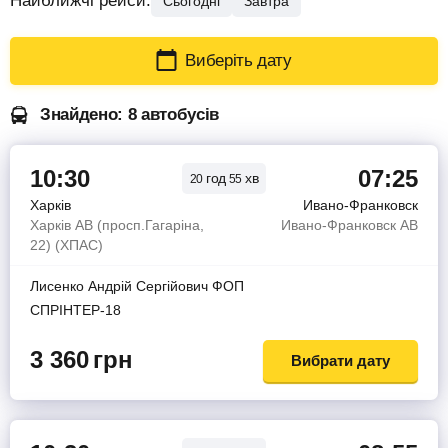
Найближчі рейси:
Сьогодні
Завтра
Виберіть дату
Знайдено: 8 автобусів
10:30
07:25
год
хв
20
55
Харків
Ивано-Франковск
Харків АВ (просп.Гагаріна,
Ивано-Франковск АВ
22) (ХПАС)
Лисенко Андрiй Сергiйович ФОП
СПРІНТЕР-18
3 360
грн
Вибрати дату