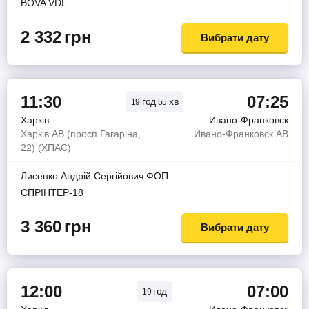
BOVA VDL
2 332
грн
Вибрати дату
11:30
07:25
год
хв
19
55
Харків
Ивано-Франковск
Харків АВ (просп.Гагаріна,
Ивано-Франковск АВ
22) (ХПАС)
Лисенко Андрiй Сергiйович ФОП
СПРІНТЕР-18
3 360
грн
Вибрати дату
12:00
07:00
год
19