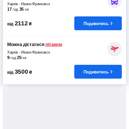
Харків
-
Ивано-Франковск
17
35
год
хв
2112
Подивитись
від
₴
Можна дістатися
літаком
Харків
-
Ивано-Франковск
9
25
год
хв
3500
Подивитись
від
₴