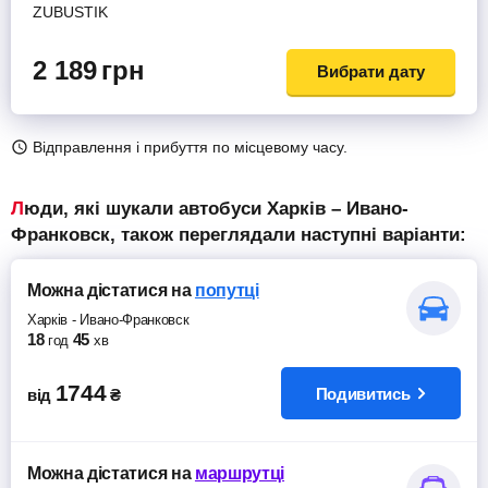
ZUBUSTIK
2 189
грн
Вибрати дату
Відправлення і прибуття по місцевому часу.
Люди, які шукали автобуси Харків – Ивано-
Франковск, також переглядали наступні варіанти:
Можна дістатися
на
попутці
Харків
-
Ивано-Франковск
18
45
год
хв
1744
Подивитись
від
₴
Можна дістатися
на
маршрутці