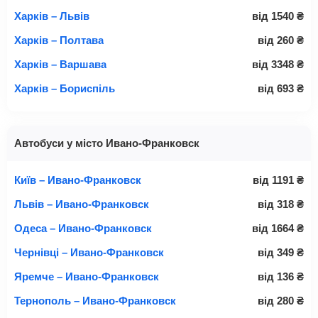
Харків – Львів
від
1540
₴
Харків – Полтава
від
260
₴
Харків – Варшава
від
3348
₴
Харків – Бориспіль
від
693
₴
Автобуси у місто Ивано-Франковск
Київ – Ивано-Франковск
від
1191
₴
Львів – Ивано-Франковск
від
318
₴
Одеса – Ивано-Франковск
від
1664
₴
Чернівці – Ивано-Франковск
від
349
₴
Яремче – Ивано-Франковск
від
136
₴
Тернополь – Ивано-Франковск
від
280
₴