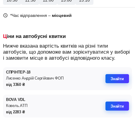
10:30
11:30
12:00
13:00
13:10
*Час відправлення –
місцевий
Ціни на автобусні квитки
Нижче вказана вартість квитків на різні типи
автобусів, що допоможе вам зорієнтуватися у виборі
і замовити місце в автобусі відповідного класу.
СПРІНТЕР-18
Лисенко Андрiй Сергiйович ФОП
Знайти
від
3360
₴
BOVA VDL
Ковель.АТП
Знайти
від
2283
₴