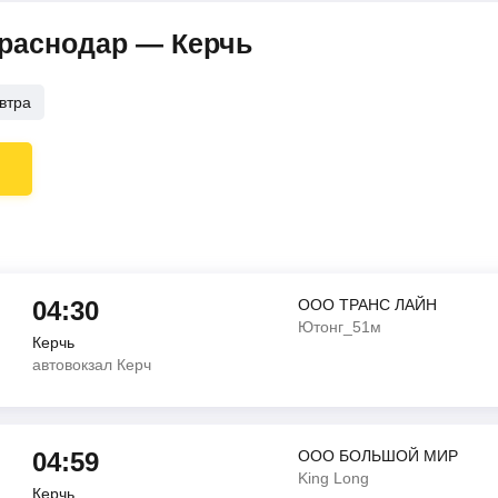
Краснодар — Керчь
втра
04:30
ООО ТРАНС ЛАЙН
Ютонг_51м
Керчь
автовокзал Керч
04:59
ООО БОЛЬШОЙ МИР
King Long
Керчь