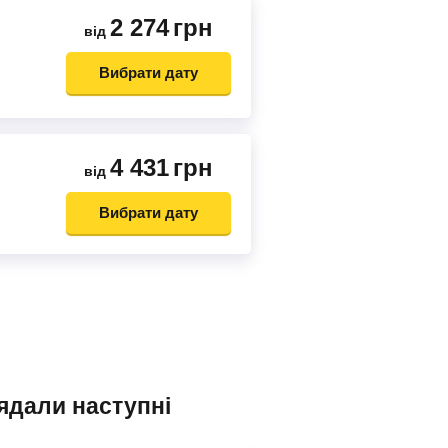
2 274
грн
від
Вибрати дату
4 431
грн
від
Вибрати дату