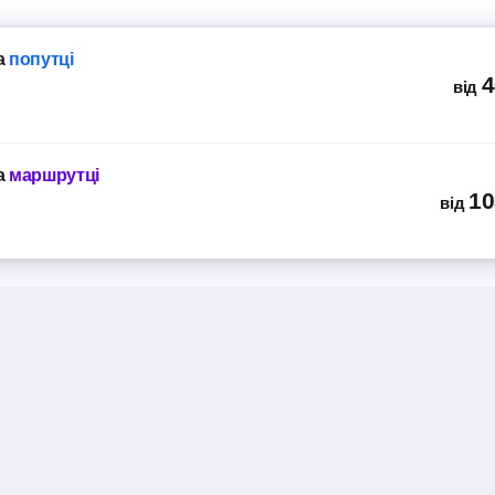
а
попутці
4
від
а
маршрутці
10
від