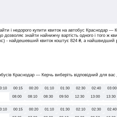
йти і недорого купити квиток на автобус Краснодар — К
що дозволяє знайти найнижчу вартість одного і того ж кв
юкс) - найдешевший квиток коштує
824
₴
, а найшвидший
бусів Краснодар — Керчь виберіть відповідний для вас 
0:10
00:15
00:20
01:10
01:30
02:30
02:40
03:00
08:00
08:10
08:30
09:50
12:30
13:00
13:30
0:10
00:15
00:20
01:10
01:30
02:10
02:30
02:40