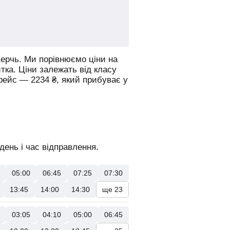
ерчь.
Ми порівнюємо ціни на
итка. Ціни залежать від класу
 рейс —
2234
₴
, який прибуває у
день і час відправлення.
05:00
06:45
07:25
07:30
13:45
14:00
14:30
ще 23
03:05
04:10
05:00
06:45