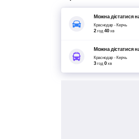
Можна дістатися
н
Краснодар
-
Керчь
2
40
год
хв
Можна дістатися
н
Краснодар
-
Керчь
3
0
год
хв