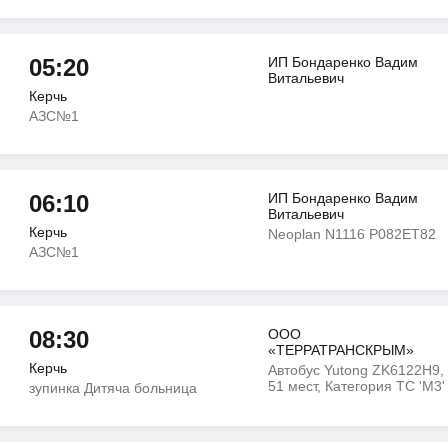
05:20
ИП Бондаренко Вадим
Витальевич
Керчь
АЗС№1
06:10
ИП Бондаренко Вадим
Витальевич
Керчь
Neoplan N1116 Р082ЕТ82
АЗС№1
08:30
ООО
«ТЕРРАТРАНСКРЫМ»
Керчь
Автобус Yutong ZK6122H9,
51 мест, Категория ТС 'М3'
зупинка Дитяча больница