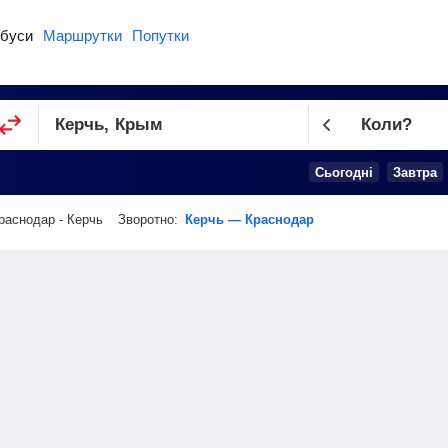
буси
Маршрутки
Попутки
Коли?
Cьогодні
Завтра
раснодар - Керчь
Зворотно:
Керчь — Краснодар