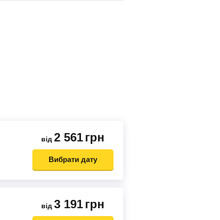
2 561
грн
від
Вибрати дату
3 191
грн
від