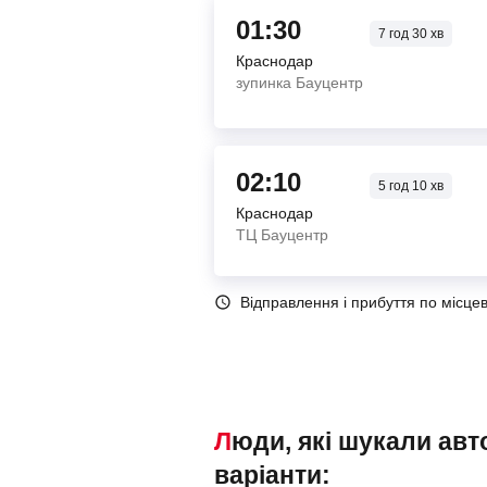
01:30
7
год
30
хв
Краснодар
зупинка Бауцентр
02:10
5
год
10
хв
Краснодар
ТЦ Бауцентр
Відправлення і прибуття по місце
Люди, які шукали автобуси Краснодар – Керчь, також переглядали наступні
варіанти: