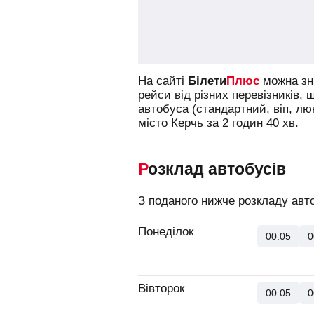
На сайті
Білети
Плюс
можна зна
рейси від різних перевізників, 
автобуса (стандартний, віп, л
місто Керчь за 2 годин 40 хв.
Розклад автобусів
З поданого нижче розкладу авто
Понеділок
00:05
0
Вівторок
00:05
0