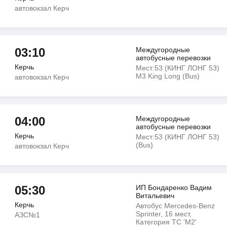
автовокзал Керч
03:10
Междугородные
автобусные перевозки
Керчь
Мест:53 (КИНГ ЛОНГ 53)
M3 King Long (Bus)
автовокзал Керч
04:00
Междугородные
автобусные перевозки
Керчь
Мест:53 (КИНГ ЛОНГ 53)
(Bus)
автовокзал Керч
05:30
ИП Бондаренко Вадим
Витальевич
Керчь
Автобус Mercedes-Benz
Sprinter, 16 мест,
АЗС№1
Категория ТС 'М2'