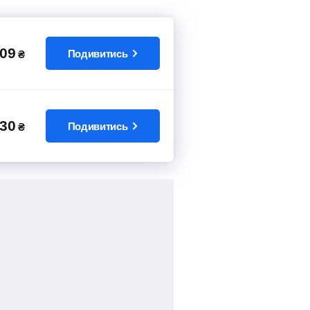
09
Подивитись
₴
30
Подивитись
₴