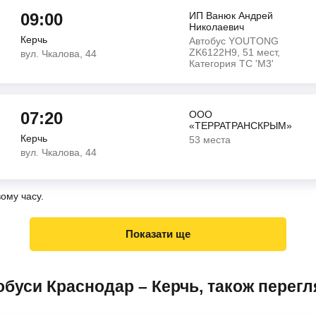
09:00
ИП Ванюк Андрей
Николаевич
Керчь
Автобус YOUTONG
ZK6122H9, 51 мест,
вул. Чкалова, 44
Категория ТС 'М3'
07:20
ООО
«ТЕРРАТРАНСКРЫМ»
Керчь
53 места
вул. Чкалова, 44
вому часу.
Показати ще