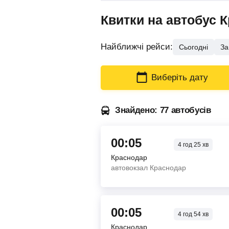
Квитки на автобус 
Найближчі рейси:
Сьогодні
За
Виберіть дату
Знайдено: 77 автобусів
00:05
4
год
25
хв
Краснодар
автовокзал Краснодар
00:05
4
год
54
хв
Краснодар