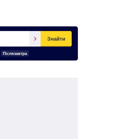
Знайти
Післязавтра