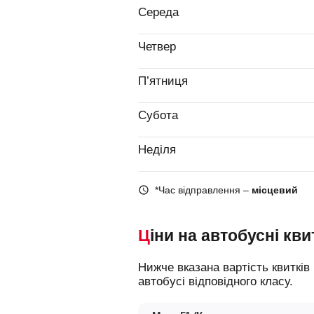
Середа
Четвер
П’ятниця
Субота
Неділя
*Час відправлення –
місцевий
Ціни на автобусні кви
Нижче вказана вартість квитків на різні типи автобусів, що допоможе вам зорієнтуватися у виборі і замовити місце в
автобусі відповідного класу.