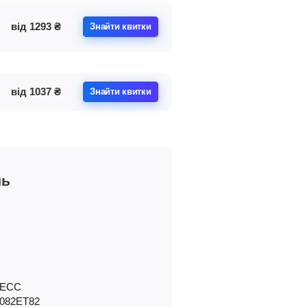
від
1293
₴
Знайти квитки
від
1037
₴
Знайти квитки
чь
ЕСС
Р082ЕТ82