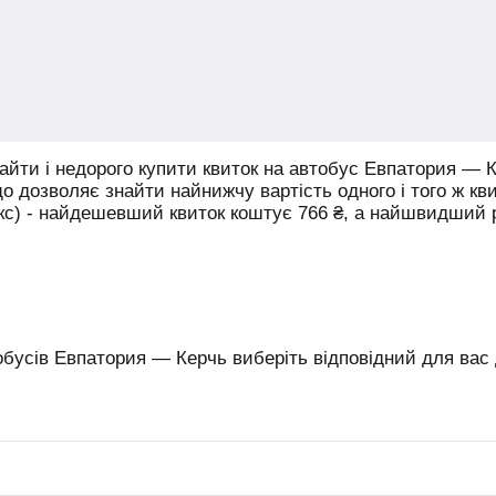
йти і недорого купити квиток на автобус Евпатория — К
що дозволяє знайти найнижчу вартість одного і того ж кв
юкс) - найдешевший квиток коштує
766
₴
, а найшвидший
бусів Евпатория — Керчь виберіть відповідний для вас 