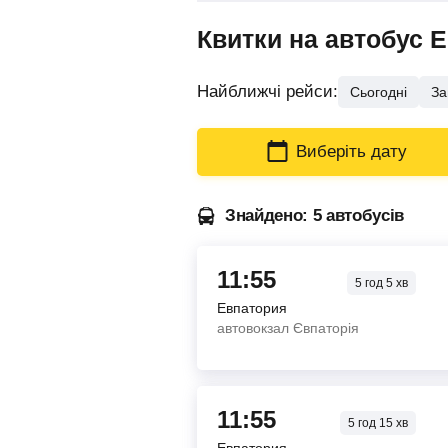
Квитки на автобус 
Найближчі рейси:
Сьогодні
За
Виберіть дату
Знайдено: 5 автобусів
11:55
5
год
5
хв
Евпатория
автовокзал Євпаторія
11:55
5
год
15
хв