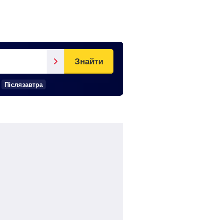
Знайти
Післязавтра