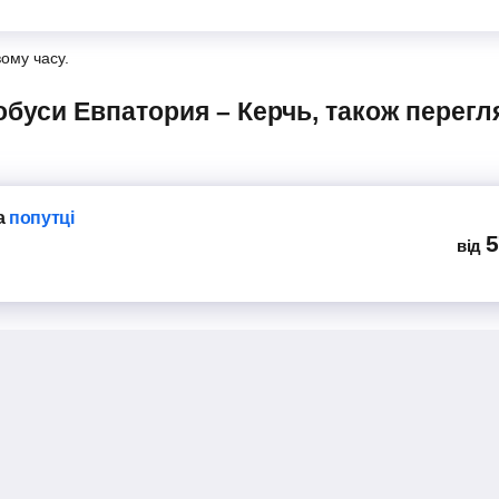
вому часу.
а
попутці
5
від