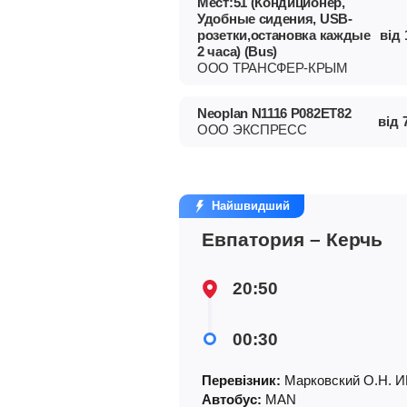
Мест:51 (Кондиционер,
Удобные сидения, USB-
розетки,остановка каждые
від
2 часа) (Bus)
ООО ТРАНСФЕР-КРЫМ
Neoplan N1116 Р082ЕТ82
від
ООО ЭКСПРЕСС
Найшвидший
Евпатория – Керчь
20:50
00:30
Перевізник:
Марковский О.Н. И
Автобус:
MAN