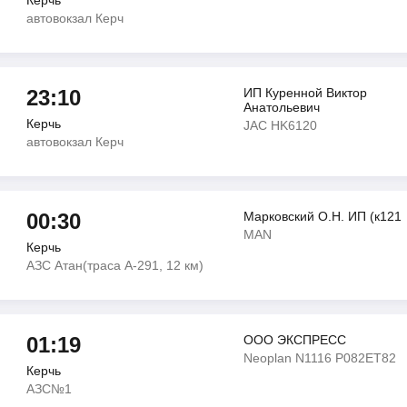
Керчь
автовокзал Керч
23:10
ИП Куренной Виктор
Анатольевич
Керчь
JAC HK6120
автовокзал Керч
00:30
Марковский О.Н. ИП (к121
MAN
Керчь
АЗС Атан(траса А-291, 12 км)
01:19
ООО ЭКСПРЕСС
Neoplan N1116 Р082ЕТ82
Керчь
АЗС№1