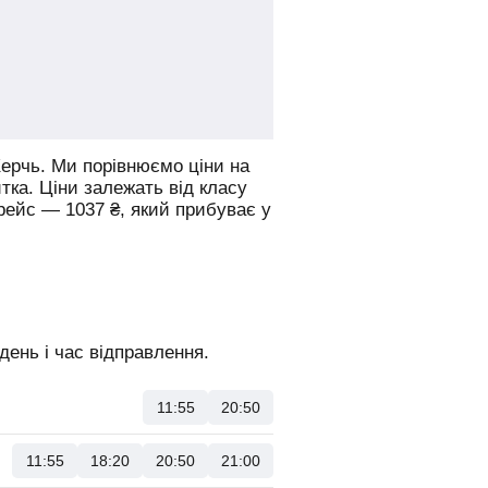
ерчь.
Ми порівнюємо ціни на
итка. Ціни залежать від класу
 рейс —
1037
₴
, який прибуває у
день і час відправлення.
11:55
20:50
11:55
18:20
20:50
21:00