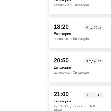
Евпатория
автовокзал Євпаторія
18:20
4
год
50
хв
Евпатория
автовокзал Євпаторія
20:50
3
год
40
хв
Евпатория
автовокзал Євпаторія
21:00
4
год
19
хв
Евпатория
вул. Ескадронная, 25(АЗС
Atan)