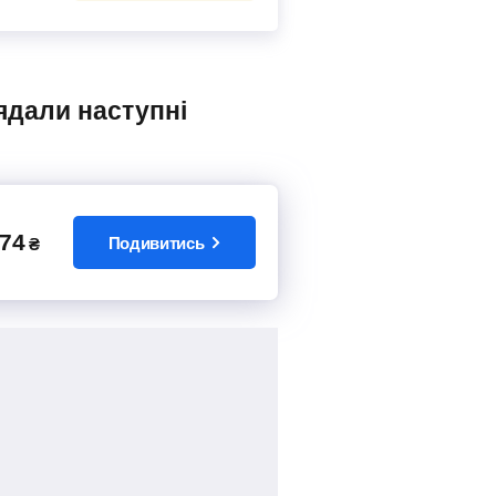
74
Подивитись
₴