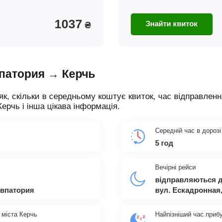
1037
Знайти квиток
₴
впатория → Керчь
як, скільки в середньому коштує квиток, час відправленн
Керчь і інша цікава інформація.
Середній час в дорозі
5 год
Вечірні рейси
відправляються д
Евпатория
вул. Ескадронная,
 міста Керчь
Найпізніший час приб