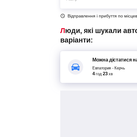
Відправлення і прибуття по місце
Люди, які шукали автобуси Евпатория – Керчь, також переглядали наступні
варіанти:
Можна дістатися
н
Евпатория
-
Керчь
4
23
год
хв