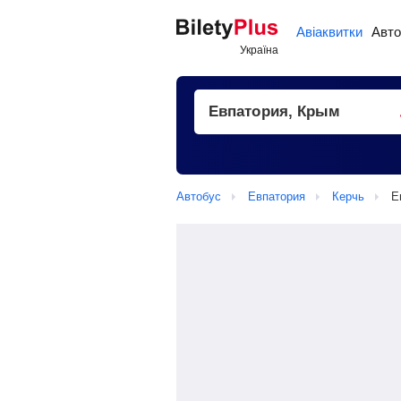
Авіаквитки
Авто
Автобус
Евпатория
Керчь
Е