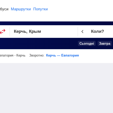
буси
Маршрутки
Попутки
Коли?
Cьогодні
Завтра
впатория - Керчь
Зворотно:
Керчь — Евпатория