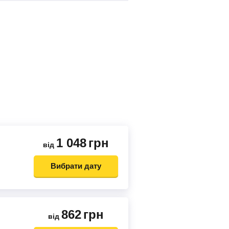
1 048
грн
від
Вибрати дату
862
грн
від